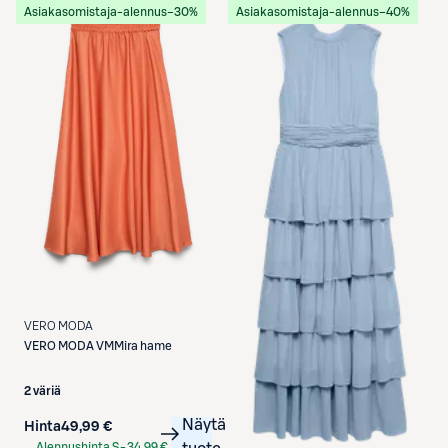
Asiakasomistaja-alennus
−30%
Asiakasomistaja-alennus
−40%
VERO MODA
VERO MODA
VMMira hame
2 väriä
Näytä
Hinta
49,99 €
Alennushinta S-
34,99 €