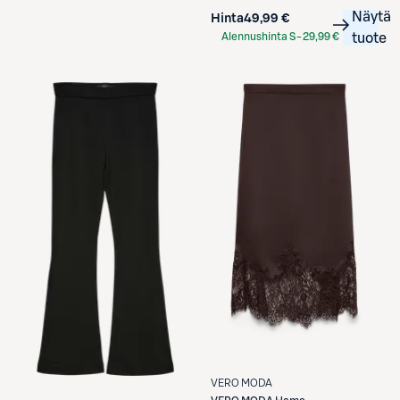
Näytä
Hinta
49,99 €
Alennushinta S-
29,99 €
tuote
Etukortilla
VERO MODA