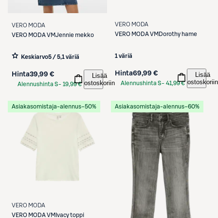
VERO MODA
VERO MODA
VERO MODA
VMDorothy hame
VERO MODA
VMJennie mekko
1 väriä
Keskiarvo
5 / 5
,
1 väriä
Hinta
69,99 €
Lisää
Hinta
39,99 €
Lisää
ostoskoriin
ostoskoriin
Alennushinta S-
41,99 €
Alennushinta S-
19,99 €
Etukortilla
Etukortilla
Asiakasomistaja-alennus
−50%
Asiakasomistaja-alennus
−60%
VERO MODA
VERO MODA
VMIvacy toppi