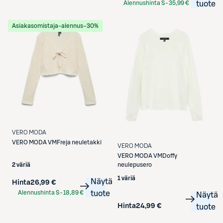
Alennushinta S-
35,99 €
tuote
Etukortilla
Asiakasomistaja-alennus
−30%
VERO MODA
VERO MODA
VMFreja neuletakki
VERO MODA
VERO MODA
VMDoffy
neulepusero
2 väriä
1 väriä
Näytä
Hinta
26,99 €
Alennushinta S-
18,89 €
tuote
Näytä
Etukortilla
Hinta
24,99 €
tuote