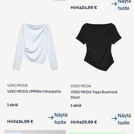
Näytä
Hinta
24,99 €
tuote
VERO MODA
VERO MODA
VERO MODA
VMMille trikoopaita
VERO MODA
Toppi Boatneck
Short
1 väriä
1 väriä
Näytä
Näytä
Hinta
34,99 €
tuote
Hinta
29,99 €
tuote