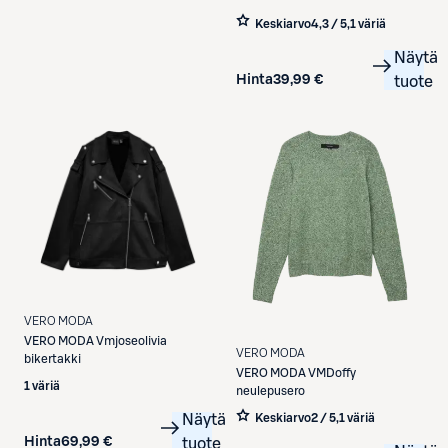
Keskiarvo
4,3 / 5
,
1 väriä
Näytä
Hinta
39,99 €
tuote
VERO MODA
VERO MODA
Vmjoseolivia
VERO MODA
bikertakki
VERO MODA
VMDoffy
1 väriä
neulepusero
Näytä
Keskiarvo
2 / 5
,
1 väriä
Hinta
69,99 €
tuote