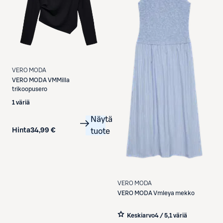
VERO MODA
VERO MODA
VMMilla
trikoopusero
1 väriä
Näytä
Hinta
34,99 €
tuote
VERO MODA
VERO MODA
Vmleya mekko
Keskiarvo
4 / 5
,
1 väriä