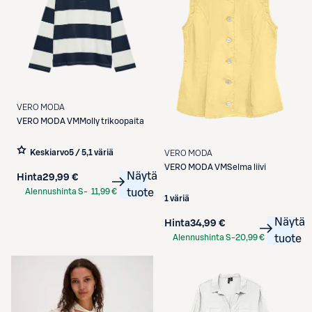
VERO MODA
VERO MODA
VMMolly trikoopaita
Keskiarvo
5 / 5
,
1 väriä
VERO MODA
VERO MODA
VMSelma liivi
Näytä
Hinta
29,99 €
Alennushinta S-
11,99 €
tuote
1 väriä
Etukortilla
Näytä
Hinta
34,99 €
Alennushinta S-
20,99 €
tuote
Etukortilla