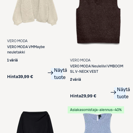
VERO MODA
VERO MODA
VMMaybe
neuletakki
1 väriä
VERO MODA
VERO MODA
Neuleliivi VMBOOM
Näytä
SL V-NECK VEST
Hinta
39,99 €
tuote
2 väriä
Näytä
Hinta
29,99 €
tuote
Asiakasomistaja-alennus
−40%