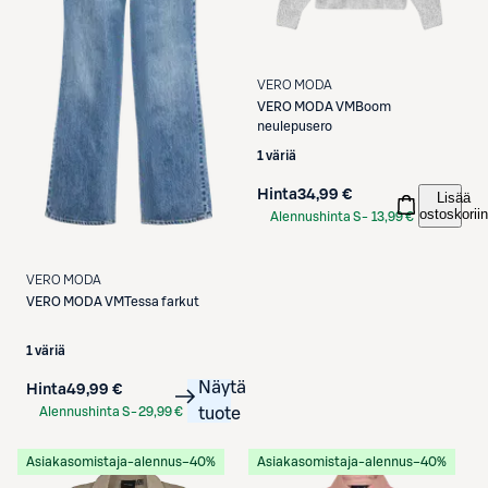
VERO MODA
VERO MODA
VMBoom
neulepusero
1 väriä
Hinta
34,99 €
Lisää
ostoskoriin
Alennushinta S-
13,99 €
Etukortilla
VERO MODA
VERO MODA
VMTessa farkut
1 väriä
Näytä
Hinta
49,99 €
Alennushinta S-
29,99 €
tuote
Etukortilla
Asiakasomistaja-alennus
−40%
Asiakasomistaja-alennus
−40%