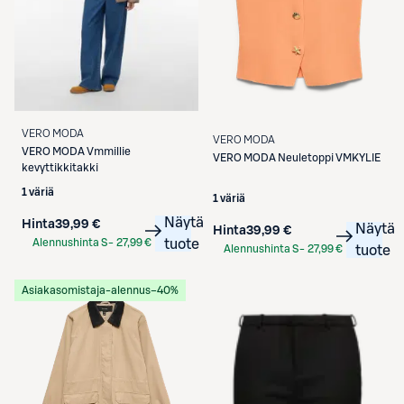
VERO MODA
VERO MODA
VERO MODA
Vmmillie
VERO MODA
Neuletoppi VMKYLIE
kevyttikkitakki
1 väriä
1 väriä
Näytä
Hinta
39,99 €
Näytä
Hinta
39,99 €
Alennushinta S-
27,99 €
tuote
Alennushinta S-
27,99 €
tuote
Etukortilla
Etukortilla
Asiakasomistaja-alennus
−40%