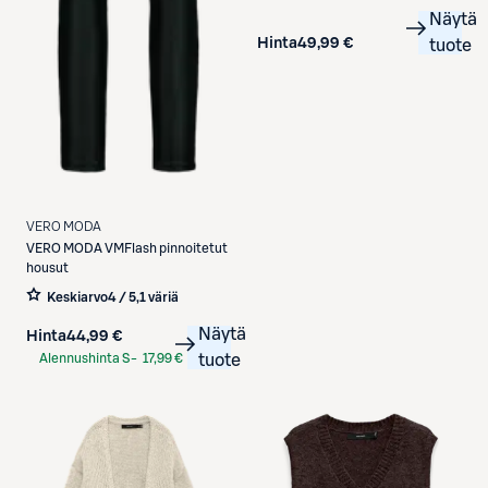
Näytä
Hinta
49,99 €
tuote
VERO MODA
VERO MODA
VMFlash pinnoitetut
housut
Keskiarvo
4 / 5
,
1 väriä
Näytä
Hinta
44,99 €
Alennushinta S-
17,99 €
tuote
Etukortilla