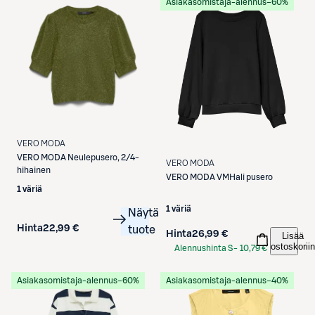
Asiakasomistaja-alennus
−60%
VERO MODA
VERO MODA
Neulepusero, 2/4-
VERO MODA
hihainen
VERO MODA
VMHali pusero
1 väriä
1 väriä
Näytä
Hinta
22,99 €
tuote
Hinta
26,99 €
Lisää
ostoskoriin
Alennushinta S-
10,79 €
Etukortilla
Asiakasomistaja-alennus
−60%
Asiakasomistaja-alennus
−40%