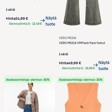
1 väriä
Näytä
Hinta
24,99 €
Alennushinta S-
12,49 €
tuote
Etukortilla
VERO MODA
VERO MODA
VMFlash flare farkut
1 väriä
Näytä
Hinta
49,99 €
Alennushinta S-
19,99 €
tuote
Etukortilla
Asiakasomistaja-alennus
−30%
Asiakasomistaja-alennus
−30%