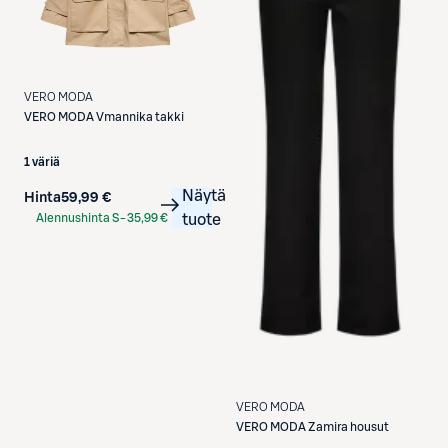
VERO MODA
VERO MODA
Vmannika takki
1 väriä
Näytä
Hinta
59,99 €
Alennushinta S-
35,99 €
tuote
Etukortilla
VERO MODA
VERO MODA
Zamira housut