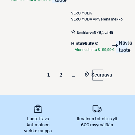
tuote
Etukortilla
VERO MODA
VERO MODA
VMSerena mekko
Keskiarvo
5 / 5
,
1 väriä
Näytä
Hinta
99,99 €
Alennushinta S-
59,99 €
tuote
Etukortilla
1
2
…
6
Seuraava
Luotettava
Ilmainen toimitus yli
kotimainen
600 myymälään
verkkokauppa