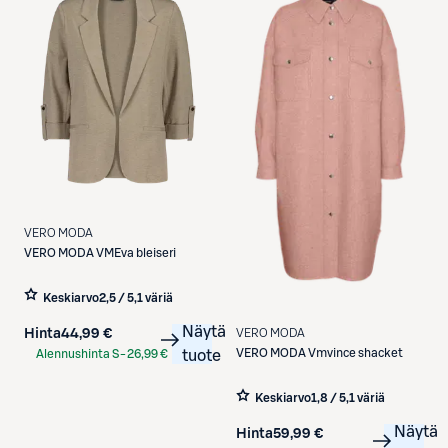
VERO MODA
VERO MODA
VMEva bleiseri
Keskiarvo
2,5 / 5
,
1 väriä
Näytä
Hinta
44,99 €
VERO MODA
VERO MODA
Vmvince shacket
Alennushinta S-
26,99 €
tuote
Etukortilla
Keskiarvo
1,8 / 5
,
1 väriä
Näytä
Hinta
59,99 €