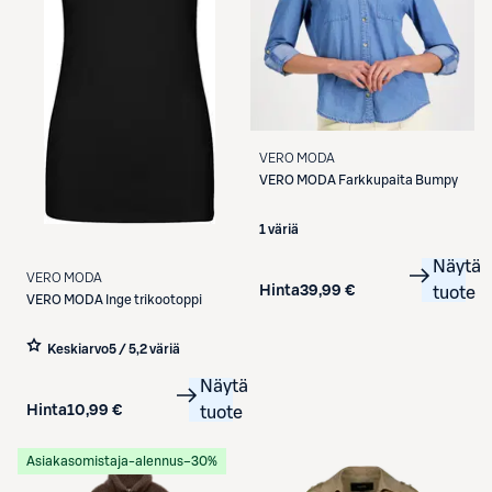
VERO MODA
VERO MODA
Farkkupaita Bumpy
1 väriä
Näytä
VERO MODA
Hinta
39,99 €
tuote
VERO MODA
Inge trikootoppi
Keskiarvo
5 / 5
,
2 väriä
Näytä
Hinta
10,99 €
tuote
Asiakasomistaja-alennus
−30%