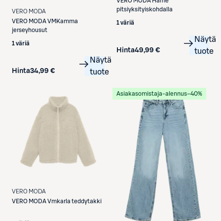
VERO MODA
Hame
pitsiyksityiskohdalla
VERO MODA
VERO MODA
VMKamma
1 väriä
jerseyhousut
Näytä
1 väriä
Hinta
49,99 €
tuote
Näytä
Hinta
34,99 €
tuote
Asiakasomistaja-alennus
−40%
VERO MODA
VERO MODA
Vmkarla teddytakki