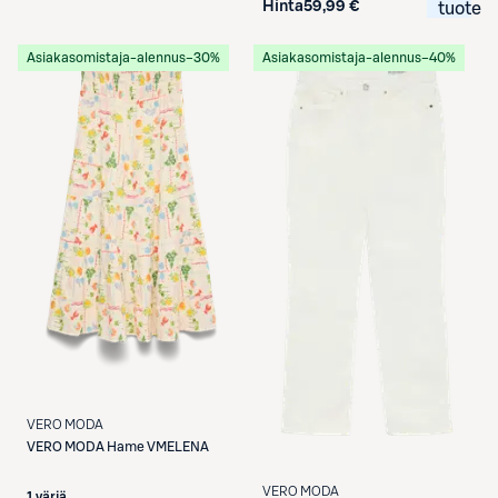
Hinta
59,99 €
tuote
Asiakasomistaja-alennus
−30%
Asiakasomistaja-alennus
−40%
VERO MODA
VERO MODA
Hame VMELENA
VERO MODA
1 väriä