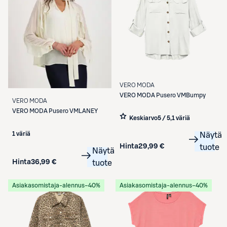
VERO MODA
VERO MODA
Pusero VMBumpy
VERO MODA
VERO MODA
Pusero VMLANEY
Keskiarvo
5 / 5
,
1 väriä
1 väriä
Näytä
Hinta
29,99 €
tuote
Näytä
Hinta
36,99 €
tuote
Asiakasomistaja-alennus
−40%
Asiakasomistaja-alennus
−40%