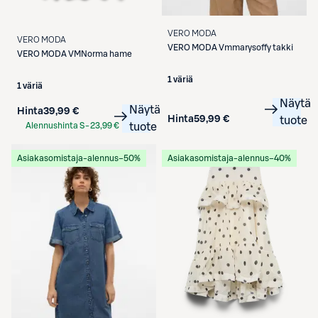
VERO MODA
VERO MODA
VERO MODA
Vmmarysoffy takki
VERO MODA
VMNorma hame
1 väriä
1 väriä
Näytä
Näytä
Hinta
39,99 €
Hinta
59,99 €
tuote
Alennushinta S-
23,99 €
tuote
Etukortilla
Asiakasomistaja-alennus
−50%
Asiakasomistaja-alennus
−40%