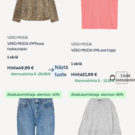
VERO MODA
VERO MODA
VMTessa
VERO MODA
farkkutakki
VERO MODA
VMLava toppi
1 väriä
1 väriä
Näytä
Hinta
49,99 €
Alennushinta S-
29,99 €
tuote
Hinta
21,99 €
Lisää
ostoskoriin
Etukortilla
Alennushinta S-
13,19 €
Etukortilla
Asiakasomistaja-alennus
−40%
Asiakasomistaja-alennus
−60%