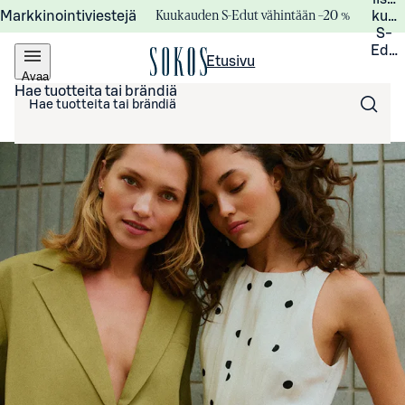
Kuukauden S-Edut vähintään –20 %
Markkinointiviestejä
kuuk
S-
Edui
Etusivu
Avaa
valikko
Hae tuotteita tai brändiä