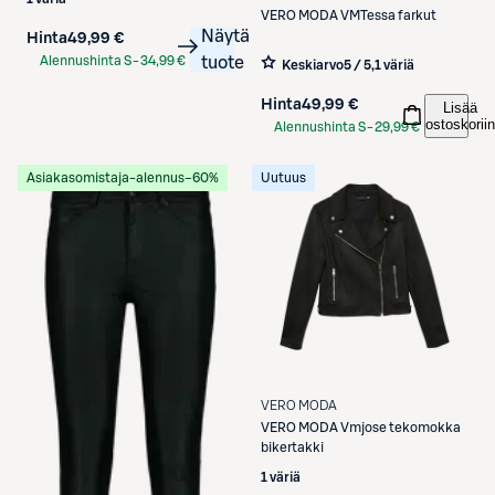
VERO MODA
VMTessa farkut
Näytä
Hinta
49,99 €
Alennushinta S-
34,99 €
tuote
Keskiarvo
5 / 5
,
1 väriä
Etukortilla
Hinta
49,99 €
Lisää
ostoskoriin
Alennushinta S-
29,99 €
Etukortilla
Asiakasomistaja-alennus
−60%
Uutuus
VERO MODA
VERO MODA
Vmjose tekomokka
bikertakki
1 väriä