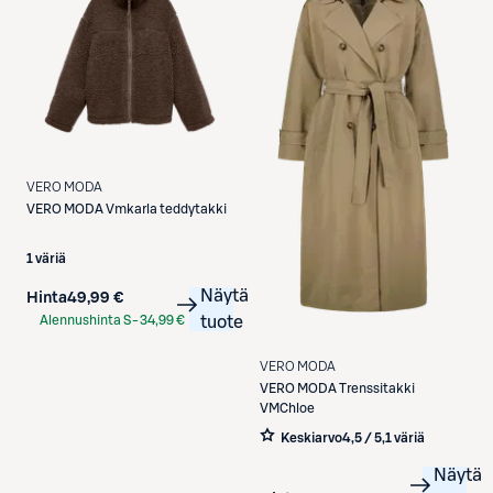
VERO MODA
VERO MODA
Vmkarla teddytakki
1 väriä
Näytä
Hinta
49,99 €
Alennushinta S-
34,99 €
tuote
Etukortilla
VERO MODA
VERO MODA
Trenssitakki
VMChloe
Keskiarvo
4,5 / 5
,
1 väriä
Näytä