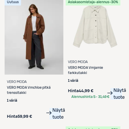
Uutuus
Asiakasomistaja-alennus
−30%
VERO MODA
VERO MODA
Vmjamie
farkkutakki
1 väriä
VERO MODA
VERO MODA
Vmchloe pitkä
Näytä
Hinta
44,99 €
trenssitakki
Alennushinta S-
31,49 €
tuote
1 väriä
Etukortilla
Näytä
Hinta
59,99 €
tuote