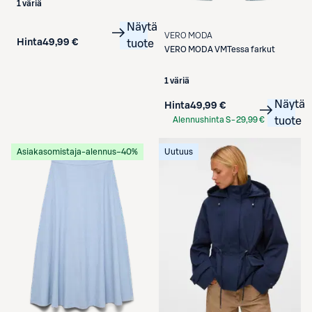
1 väriä
Näytä
VERO MODA
Hinta
49,99 €
tuote
VERO MODA
VMTessa farkut
1 väriä
Näytä
Hinta
49,99 €
Alennushinta S-
29,99 €
tuote
Etukortilla
Asiakasomistaja-alennus
−40%
Uutuus