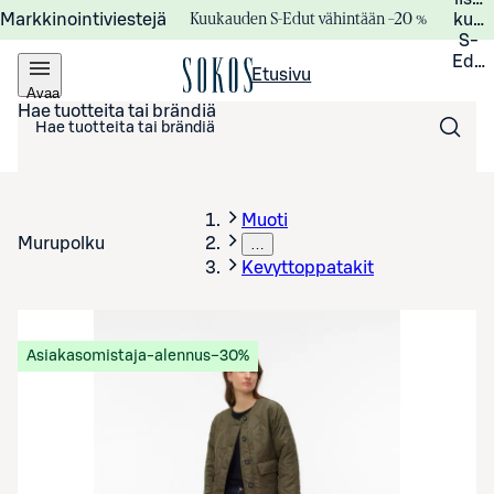
Kuukauden S-Edut vähintään –20 %
Markkinointiviestejä
kuuk
S-
Edui
Etusivu
Avaa
valikko
Hae tuotteita tai brändiä
Muoti
Murupolku
…
Kevyttoppatakit
Asiakasomistaja-alennus
−30%