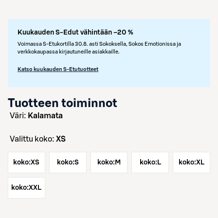
Kuukauden S-Edut vähintään –20 %
Voimassa S-Etukortilla 30.8. asti Sokoksella, Sokos Emotionissa ja
verkkokaupassa kirjautuneille asiakkaille.
Katso kuukauden S-Etutuotteet
Tuotteen toiminnot
väri:
Kalamata
Valittu koko:
XS
koko:
XS
koko:
S
koko:
M
koko:
L
koko:
XL
koko:
XXL