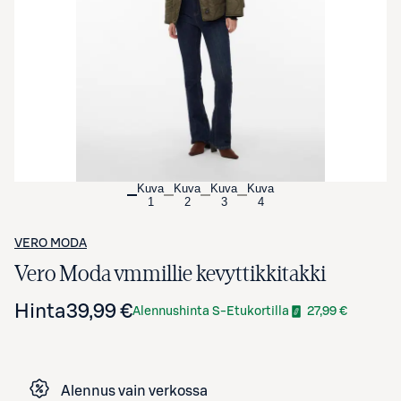
Avaa tuotekuva suurennettuna
Kuva
Kuva
Kuva
Kuva
1
2
3
4
VERO MODA
Vero Moda vmmillie kevyttikkitakki
Hinta
39,99 €
Alennushinta S-Etukortilla
27,99 €
Alennus vain verkossa