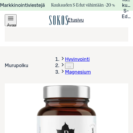
Kuukauden S-Edut vähintään –20 %
Markkinointiviestejä
kuuk
S-
Edui
Etusivu
Avaa
valikko
Hyvinvointi
Murupolku
…
Magnesium