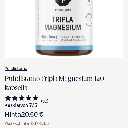
Avaa tuotekuva suurennettuna
Puhdistamo
Puhdistamo Tripla Magnesium 120
kapselia
30
Siirry arvioihin
kappaletta
Keskiarvo
4,7
/5
Hinta
20,60 €
Yksikköhinta
0,17 €/kpl