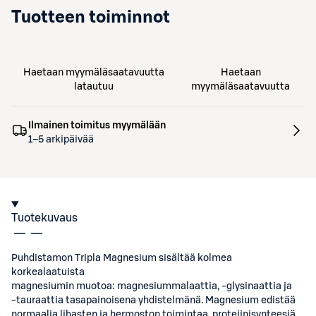
Tuotteen toiminnot
Haetaan myymäläsaatavuutta
Haetaan
latautuu
myymäläsaatavuutta
Ilmainen toimitus myymälään
1–5 arkipäivää
Tuotekuvaus
Puhdistamon Tripla Magnesium sisältää kolmea
korkealaatuista
magnesiumin muotoa: magnesiummalaattia, -glysinaattia ja
-tauraattia tasapainoisena yhdistelmänä. Magnesium edistää
normaalia lihasten ja hermoston toimintaa, proteiinisynteesiä,