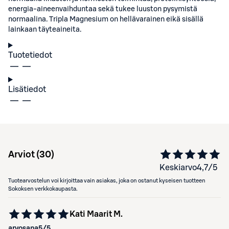
energia-aineenvaihduntaa sekä tukee luuston pysymistä
normaalina. Tripla Magnesium on hellävarainen eikä sisällä
lainkaan täyteaineita.
Tuotetiedot
Lisätiedot
Arviot (
30
)
Keskiarvo
4,7
/5
Tuotearvostelun voi kirjoittaa vain asiakas, joka on ostanut kyseisen tuotteen
Sokoksen verkkokaupasta.
Kati Maarit M.
arvosana
5
/5