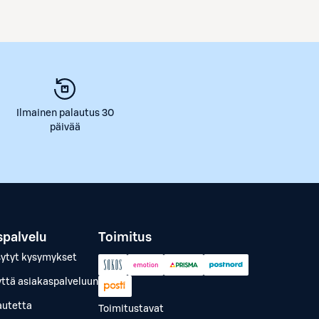
Ilmainen palautus 30
päivää
spalvelu
Toimitus
sytyt kysymykset
yttä asiakaspalveluun
autetta
Toimitustavat