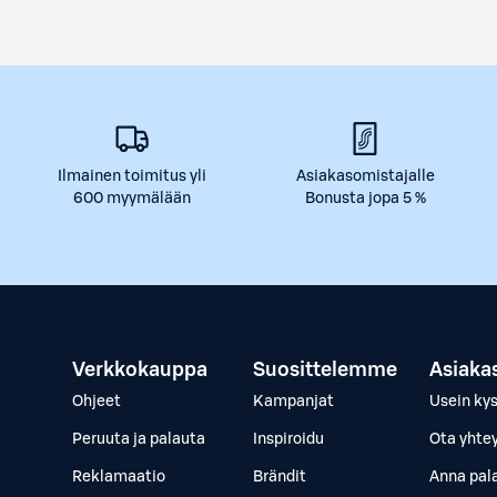
Ilmainen toimitus yli
Asiakasomistajalle
600 myymälään
Bonusta jopa 5 %
Verkkokauppa
Suosittelemme
Asiaka
Ohjeet
Kampanjat
Usein ky
Peruuta ja palauta
Inspiroidu
Ota yhte
Reklamaatio
Brändit
Anna pal