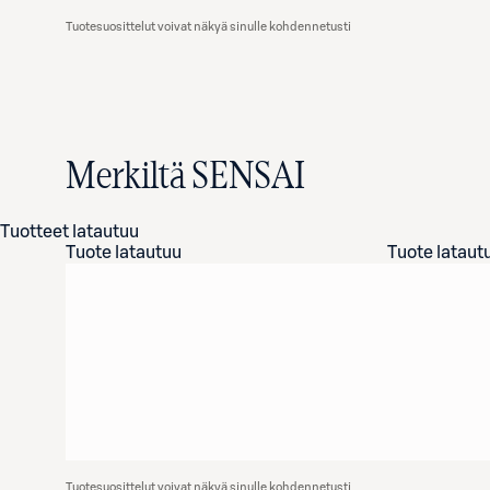
Tuotesuosittelut voivat näkyä sinulle kohdennetusti
Merkiltä SENSAI
Tuotteet latautuu
Tuote latautuu
Tuote lataut
Tuotesuosittelut voivat näkyä sinulle kohdennetusti