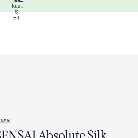
lisää
Lisätietoja
kuukauden
S-
Eduista
ENSAI
SENSAI Absolute Silk