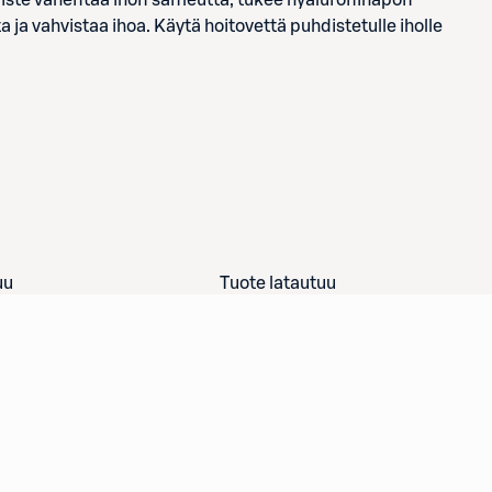
iste vähentää ihon sameutta, tukee hyaluronihapon
a vahvistaa ihoa. Käytä hoitovettä puhdistetulle iholle
uu
Tuote latautuu