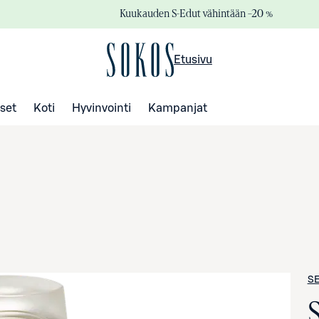
Kuukauden S-Edut vähintään –20 %
Etusivu
set
Koti
Hyvinvointi
Kampanjat
S