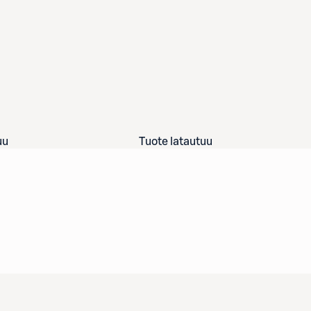
uu
Tuote latautuu