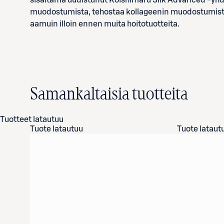
sisältämä uudistunut Koishimaru SIlk Advanced -yhd
muodostumista, tehostaa kollageenin muodostumista j
aamuin illoin ennen muita hoitotuotteita.
Samankaltaisia tuotteita
Tuotteet latautuu
Tuote latautuu
Tuote lataut