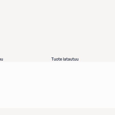
uu
Tuote latautuu