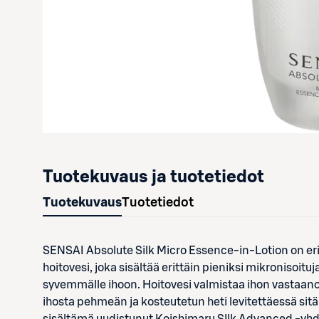
Tuotekuvaus ja tuotetiedot
Tuotekuvaus
Tuotetiedot
SENSAI Absolute Silk Micro Essence-in-Lotion on eri
hoitovesi, joka sisältää erittäin pieniksi mikronisoituj
syvemmälle ihoon. Hoitovesi valmistaa ihon vastaan
ihosta pehmeän ja kosteutetun heti levitettäessä sitä