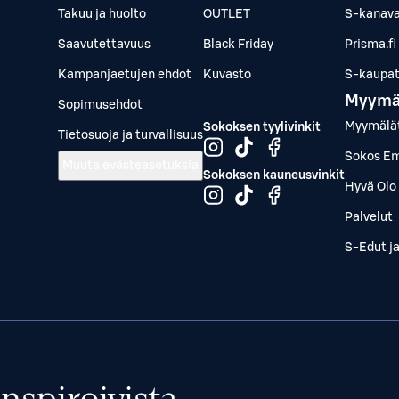
Takuu ja huolto
OUTLET
S-kanava
Saavutettavuus
Black Friday
Prisma.fi
Kampanjaetujen ehdot
Kuvasto
S-kaupat.
Myymä
Sopimusehdot
Myymälä
Sokoksen tyylivinkit
Tietosuoja ja turvallisuus
Sokos Em
Muuta evästeasetuksia
Sokoksen kauneusvinkit
Hyvä Olo 
Palvelut
S-Edut j