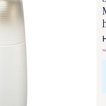
Yk
va suurennettuna