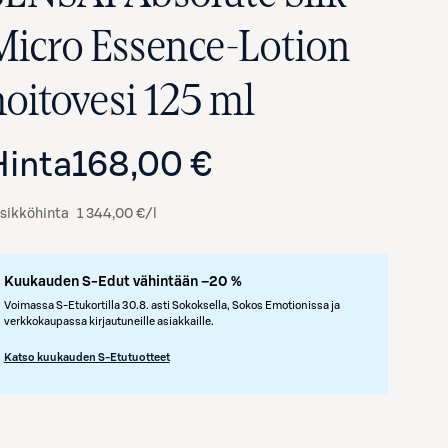
Micro Essence-Lotion
hoitovesi 125 ml
Hinta
168,00 €
sikköhinta
1 344,00 €/l
Kuukauden S-Edut vähintään –20 %
Voimassa S-Etukortilla 30.8. asti Sokoksella, Sokos Emotionissa ja
verkkokaupassa kirjautuneille asiakkaille.
Katso kuukauden S-Etutuotteet