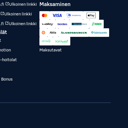
Maksaminen
.fi
Ulkoinen linkki
Ulkoinen linkki
fi
Ulkoinen linkki
lät
t
otion
Maksutavat
-hoitolat
a Bonus