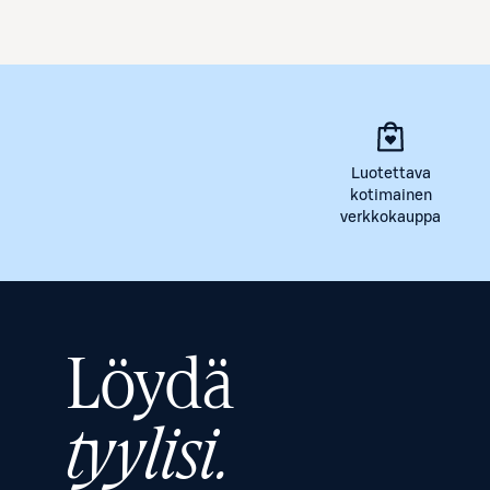
Luotettava
kotimainen
verkkokauppa
Löydä
tyylisi.