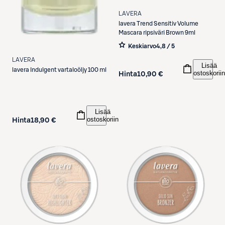
LAVERA
lavera
Trend Sensitiv Volume
Mascara ripsiväri Brown 9ml
Keskiarvo
4,8 / 5
LAVERA
Lisää
lavera
Indulgent vartaloöljy 100 ml
ostoskoriin
Hinta
10,90 €
Lisää
ostoskoriin
Hinta
18,90 €