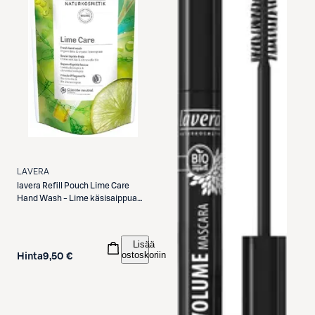
LAVERA
lavera
Refill Pouch Lime Care
Hand Wash - Lime käsisaippua
täyttöpakkaus 500ml
Lisää
ostoskoriin
Hinta
9,50 €