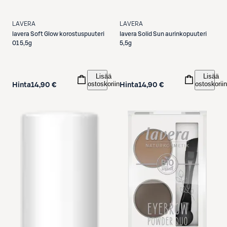
LAVERA
LAVERA
lavera
Soft Glow korostuspuuteri
lavera
Solid Sun aurinkopuuteri
01 5,5g
5,5g
Lisää
Lisää
ostoskoriin
ostoskoriin
Hinta
14,90 €
Hinta
14,90 €