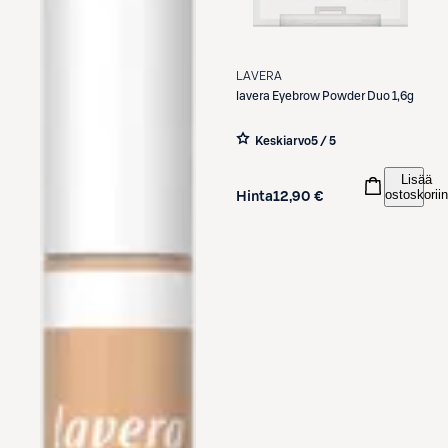
LAVERA
lavera
Eyebrow Powder Duo 1,6g
Keskiarvo
5 / 5
Lisää
ostoskoriin
Hinta
12,90 €