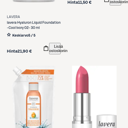
ostoskoriin
Hinta
11,50 €
LAVERA
lavera
Hyaluron Liquid Foundation
-Cool Ivory 02- 30 ml
Keskiarvo
5 / 5
Lisää
ostoskoriin
Hinta
21,90 €