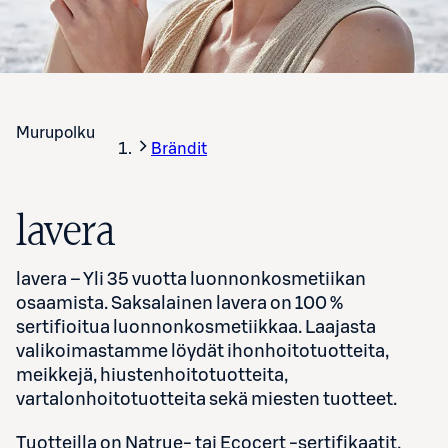
Murupolku
Brändit
lavera
lavera – Yli 35 vuotta luonnonkosmetiikan
osaamista. Saksalainen lavera on 100 %
sertifioitua luonnonkosmetiikkaa. Laajasta
valikoimastamme löydät ihonhoitotuotteita,
meikkejä, hiustenhoitotuotteita,
vartalonhoitotuotteita sekä miesten tuotteet.
Tuotteilla on Natrue- tai Ecocert -sertifikaatit,