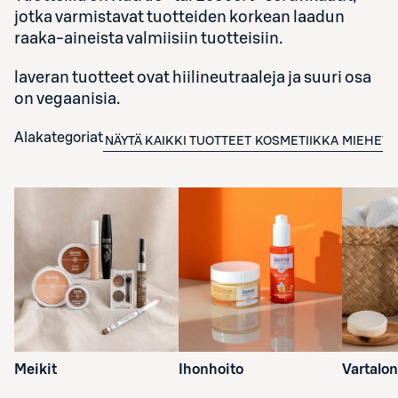
jotka varmistavat tuotteiden korkean laadun
raaka-aineista valmiisiin tuotteisiin.
laveran tuotteet ovat hiilineutraaleja ja suuri osa
on vegaanisia.
Alakategoriat
NÄYTÄ KAIKKI TUOTTEET
KOSMETIIKKA
MIEHET
Meikit
Ihonhoito
Vartalo