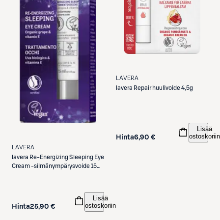
LAVERA
lavera
Repair huulivoide 4,5g
Lisää
ostoskoriin
Hinta
6,90 €
LAVERA
lavera
Re-Energizing Sleeping Eye
Cream -silmänympärysvoide 15
ml
Lisää
ostoskoriin
Hinta
25,90 €