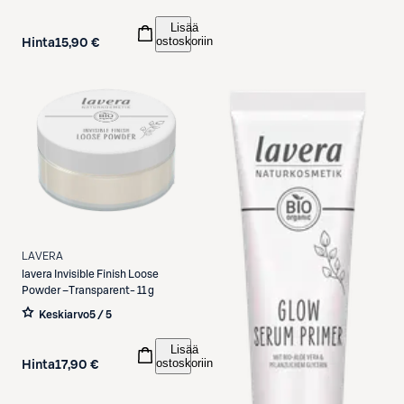
Lisää
ostoskoriin
Hinta
15,90 €
LAVERA
lavera
Invisible Finish Loose
Powder –Transparent- 11 g
Keskiarvo
5 / 5
Lisää
ostoskoriin
Hinta
17,90 €