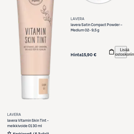
LAVERA
lavera
Satin Compact Powder –
Medium 02- 9,5 g
Lisää
ostoskoriin
Hinta
15,90 €
LAVERA
lavera
Vitamin Skin Tint -
meikkivoide 01 30 ml