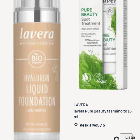
LAVERA
lavera
Pure Beauty täsmähoito 15
ml
Keskiarvo
5 / 5
Lisää