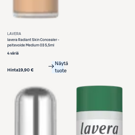
LAVERA
lavera
Radiant Skin Concealer -
peitevoide Medium 03 5,5ml
4 väriä
Näytä
Hinta
19,90 €
tuote