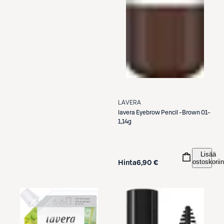
LAVERA
lavera
Eyebrow Pencil -Brown 01-
1,14g
Lisää
ostoskoriin
Hinta
6,90 €