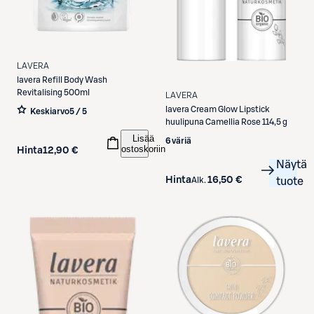
LAVERA
lavera
Refill Body Wash
Revitalising 500ml
LAVERA
lavera
Cream Glow Lipstick
Keskiarvo
5 / 5
huulipuna Camellia Rose 114,5 g
Lisää
6 väriä
ostoskoriin
Hinta
12,90 €
Näytä
Hinta
16,50 €
Alk.
tuote