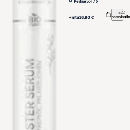
Keskiarvo
4 / 5
Lisää
ostoskoriin
Hinta
16,90 €