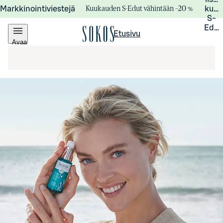
Kuukauden S-Edut vähintään –20 %
Markkinointiviestejä
kuuk
S-
Edui
Etusivu
Avaa
valikko