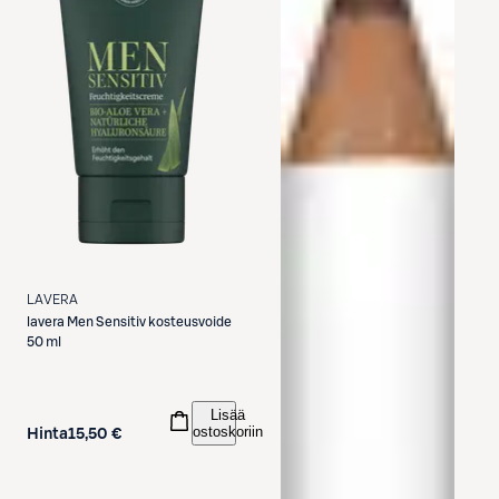
LAVERA
lavera
Men Sensitiv kosteusvoide
50 ml
Lisää
ostoskoriin
Hinta
15,50 €