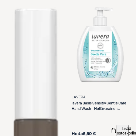
LAVERA
lavera
Basis Sensitiv Gentle Care
Hand Wash - Hellävarainen
käsisaippua 250ml
Lisää
ostoskoriin
Hinta
6,50 €