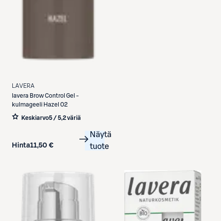
LAVERA
lavera
Brow Control Gel -
kulmageeli Hazel 02
Keskiarvo
5 / 5
,
2 väriä
Näytä
Hinta
11,50 €
tuote