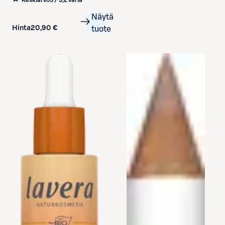
Keskiarvo
5 / 5
,
2 väriä
Näytä
Hinta
20,90 €
tuote