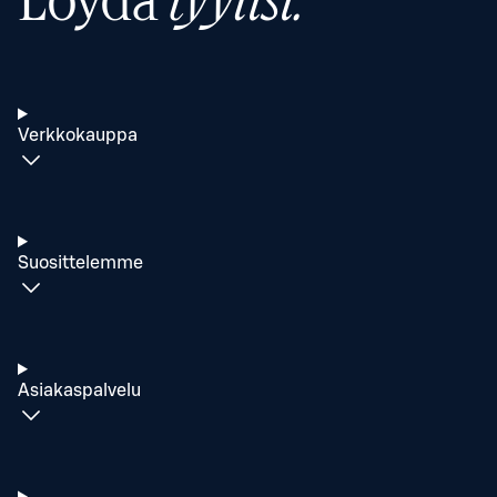
Löydä
tyylisi.
Verkkokauppa
Suosittelemme
Asiakaspalvelu