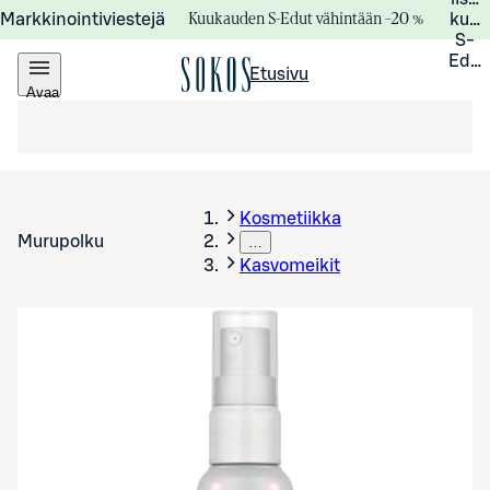
Kuukauden S-Edut vähintään –20 %
Markkinointiviestejä
kuuk
S-
Edui
Etusivu
Avaa
valikko
Kosmetiikka
Murupolku
…
Kasvomeikit