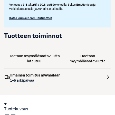
Voimassa S-Etukortilla 30.8. asti Sokoksella, Sokos Emotionissa ja
verkkokaupassa kirjautuneille asiakkaille.
Katso kuukauden S-Etutuotteet
Tuotteen toiminnot
Haetaan myymäläsaatavuutta
Haetaan
latautuu
myymäläsaatavuutta
Ilmainen toimitus myymälään
1–5 arkipäivää
Tuotekuvaus