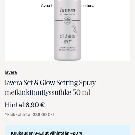
Avaa tuotekuva suurennettuna
lavera
lavera Set & Glow Setting Spray -
meikinkiinnityssuihke 50 ml
Hinta
16,90 €
Yksikköhinta
338,00 €/l
Kuukauden S-Edut vähintään –20 %