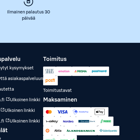
Ilmainen palautus 30
päivää
spalvelu
Toimitus
sytyt kysymykset
yttä asiakaspalveluun
autetta
Toimitustavat
Maksaminen
.fi
Ulkoinen linkki
Ulkoinen linkki
fi
Ulkoinen linkki
lät
t