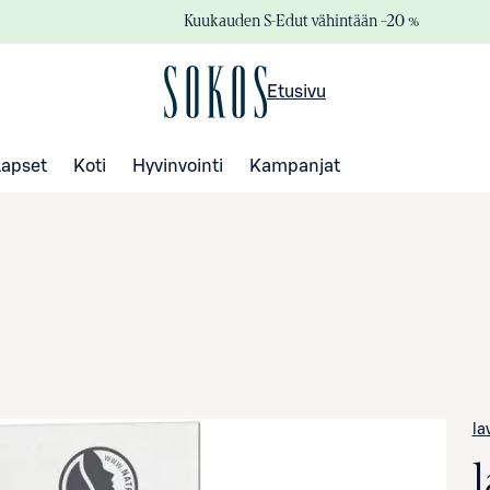
Kuukauden S-Edut vähintään –20 %
Etusivu
Lapset
Koti
Hyvinvointi
Kampanjat
la