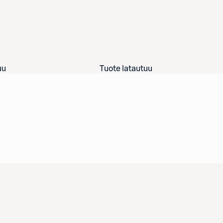
uu
Tuote latautuu