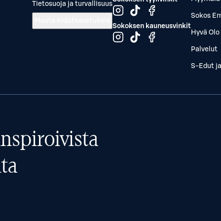
Tietosuoja ja turvallisuus
Sokos Em
Muuta evästeasetuksia
Sokoksen kauneusvinkit
Hyvä Olo 
Palvelut
S-Edut j
nspiroivista
ta