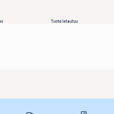
uu
Tuote latautuu