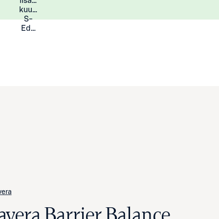
lisää
Lisätietoja
kuukauden
S-
Eduista
vera
lavera Barrier Balance