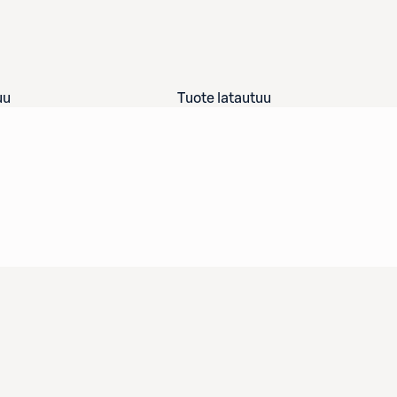
uu
Tuote latautuu