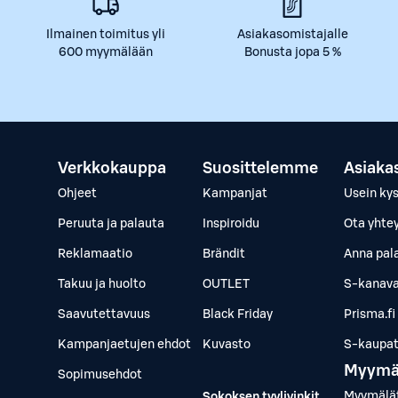
Ilmainen toimitus yli
Asiakasomistajalle
600 myymälään
Bonusta jopa 5 %
Verkkokauppa
Suosittelemme
Asiaka
Ohjeet
Kampanjat
Usein ky
Peruuta ja palauta
Inspiroidu
Ota yhte
Reklamaatio
Brändit
Anna pal
Takuu ja huolto
OUTLET
S-kanava
Saavutettavuus
Black Friday
Prisma.fi
Kampanjaetujen ehdot
Kuvasto
S-kaupat.
Myymä
Sopimusehdot
Myymälä
Sokoksen tyylivinkit