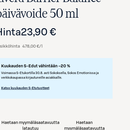
päivävoide 50 ml
Hinta
23,90 €
sikköhinta
478,00 €/l
Kuukauden S-Edut vähintään –20 %
Voimassa S-Etukortilla 30.8. asti Sokoksella, Sokos Emotionissa ja
verkkokaupassa kirjautuneille asiakkaille.
Katso kuukauden S-Etutuotteet
Haetaan myymäläsaatavuutta
Haetaan
latautuu
myymäläsaatavuutta