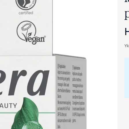
Yk
va suurennettuna