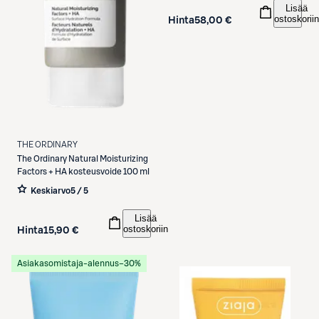
Lisää
ostoskoriin
Hinta
58,00 €
THE ORDINARY
The Ordinary
Natural Moisturizing
Factors + HA kosteusvoide 100 ml
Keskiarvo
5 / 5
Lisää
ostoskoriin
Hinta
15,90 €
Asiakasomistaja-alennus
−30%