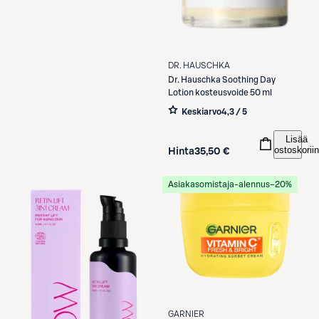
DR. HAUSCHKA
Dr. Hauschka
Soothing Day
Lotion kosteusvoide 50 ml
Keskiarvo
4,3 / 5
Lisää
ostoskoriin
Hinta
35,50 €
Asiakasomistaja-alennus
−20%
GARNIER