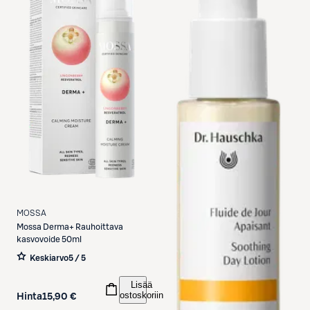
MOSSA
Mossa
Derma+ Rauhoittava
kasvovoide 50ml
Keskiarvo
5 / 5
Lisää
ostoskoriin
Hinta
15,90 €