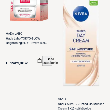
HADA LABO
Hada Labo
TOKYO GLOW
Brightening Multi-Revitalizer
Super Hydrogel -kasvovoide 50ml
Lisää
ostoskoriin
Hinta
23,90 €
NIVEA
NIVEA
50ml BB Tinted Moisturiser
Cream SK15 -päivävoide