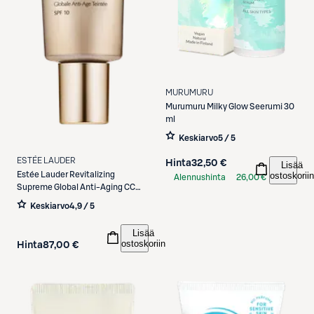
MURUMURU
Murumuru
Milky Glow Seerumi 30
ml
Keskiarvo
5 / 5
ESTÉE LAUDER
Hinta
32,50 €
Lisää
ostoskoriin
Estée Lauder
Revitalizing
Alennushinta
26,00 €
Supreme Global Anti-Aging CC
S-Etukortilla
Creme SPF 10 sävyttävä
Keskiarvo
4,9 / 5
päivävoide 30 ml
Lisää
ostoskoriin
Hinta
87,00 €