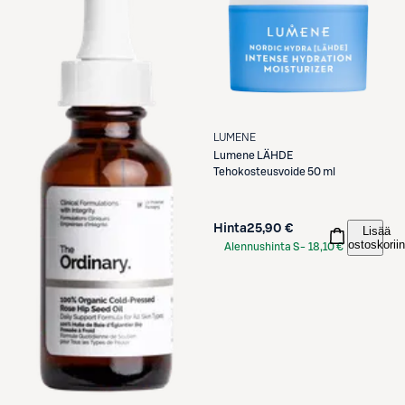
LUMENE
Lumene
LÄHDE
Tehokosteusvoide 50 ml
Hinta
25,90 €
Lisää
ostoskoriin
Alennushinta S-
18,10 €
Etukortilla