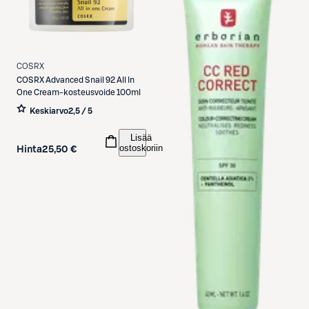
COSRX
COSRX
Advanced Snail 92 All In
One Cream-kosteusvoide 100ml
Keskiarvo
2,5 / 5
Lisää
ostoskoriin
Hinta
25,50 €