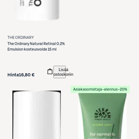
THE ORDINARY
The Ordinary
Natural Retinal 0.2%
Emulsion kosteusvoide 15 ml
Lisää
ostoskoriin
Hinta
16,80 €
Asiakasomistaja-alennus
−20%