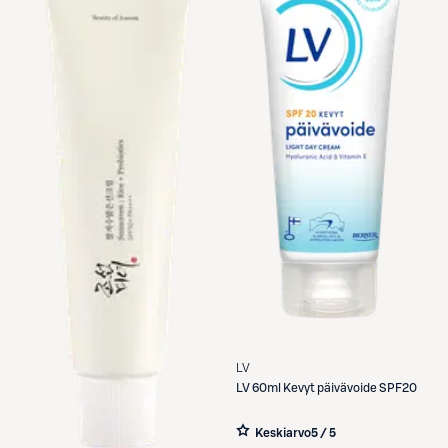
LV
LV
60ml Kevyt päivävoide SPF20
Keskiarvo
5 / 5