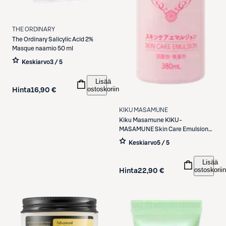
THE ORDINARY
The Ordinary
Salicylic Acid 2%
Masque naamio 50 ml
Keskiarvo
3 / 5
Lisää
ostoskoriin
Hinta
16,90 €
KIKU MASAMUNE
Kiku Masamune
KIKU-
MASAMUNE Skin Care Emulsion
380ml
Keskiarvo
5 / 5
Lisää
ostoskoriin
Hinta
22,90 €