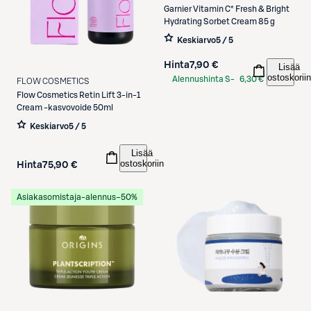
Garnier
Vitamin C* Fresh & Bright
Hydrating Sorbet Cream 85 g
Keskiarvo
5 / 5
Hinta
7,90 €
Lisää
ostoskoriin
Alennushinta S-
6,30 €
FLOW COSMETICS
Etukortilla
Flow Cosmetics
Retin Lift 3-in-1
Cream -kasvovoide 50ml
Keskiarvo
5 / 5
Lisää
ostoskoriin
Hinta
75,90 €
Asiakasomistaja-alennus
−50%