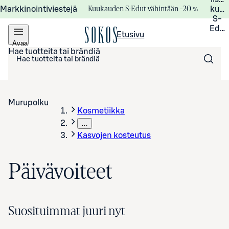
Kuukauden S-Edut vähintään –20 %
Markkinointiviestejä
kuuk
S-
Edui
Etusivu
Avaa
valikko
Hae tuotteita tai brändiä
Murupolku
Kosmetiikka
…
Kasvojen kosteutus
Päivävoiteet
Suosituimmat juuri nyt