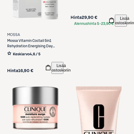
Hinta
29,90 €
Lisää
ostoskoriin
Alennushinta S-
23,90 €
Etukortilla
MOSSA
Mossa
Vitamin Coctail 5in1
Rehydration Energising Day
Cream päivävoide 50ml
Keskiarvo
4,6 / 5
Lisää
ostoskoriin
Hinta
16,90 €