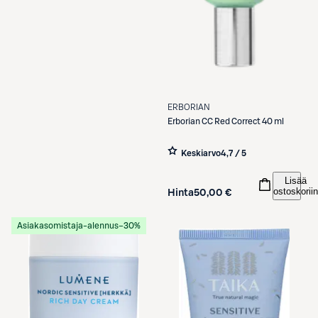
ERBORIAN
Erborian
CC Red Correct 40 ml
Keskiarvo
4,7 / 5
Lisää
ostoskoriin
Hinta
50,00 €
Asiakasomistaja-alennus
−30%