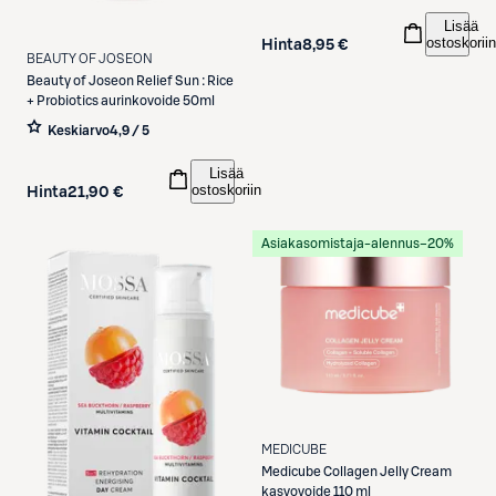
Lisää
ostoskoriin
Hinta
8,95 €
BEAUTY OF JOSEON
Beauty of Joseon
Relief Sun : Rice
+ Probiotics aurinkovoide 50ml
Keskiarvo
4,9 / 5
Lisää
ostoskoriin
Hinta
21,90 €
Asiakasomistaja-alennus
−20%
MEDICUBE
Medicube
Collagen Jelly Cream
kasvovoide 110 ml