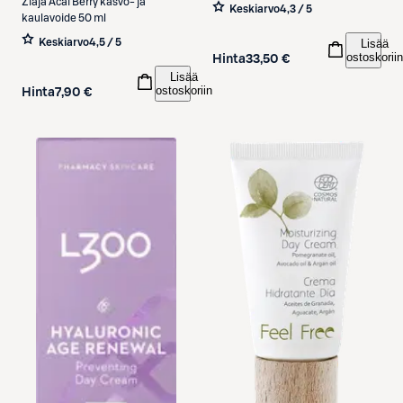
sävyttävä kosteusgeeli 50 ml
Ziaja
Acai Berry kasvo- ja
Keskiarvo
4,3 / 5
kaulavoide 50 ml
Keskiarvo
4,5 / 5
Lisää
ostoskoriin
Hinta
33,50 €
Lisää
ostoskoriin
Hinta
7,90 €