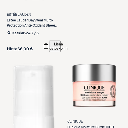
ESTÉE LAUDER
Estée Lauder
DayWear Multi-
Protection Anti-Oxidant Sheer
Tint Release Moisturiser SPF 15
Keskiarvo
4,7 / 5
sävyttävä päivävoide 50 ml
Lisää
ostoskoriin
Hinta
66,00 €
CLINIQUE
Clinique
Moisture Surge 100H