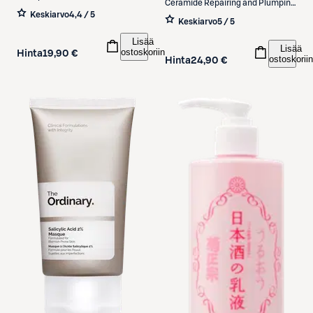
Ceramide Repairing and Plumping
normaalille iholle 50 ml
Keskiarvo
4,4 / 5
Moisturizer kasvovoide 50 ml
Keskiarvo
5 / 5
Lisää
Lisää
ostoskoriin
Hinta
19,90 €
ostoskoriin
Hinta
24,90 €