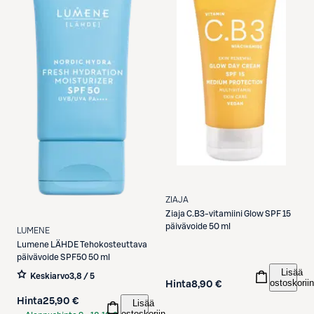
ZIAJA
Ziaja
C.B3-vitamiini Glow SPF 15
päivävoide 50 ml
LUMENE
Lumene
LÄHDE Tehokosteuttava
päivävoide SPF50 50 ml
Lisää
Keskiarvo
3,8 / 5
ostoskoriin
Hinta
8,90 €
Hinta
25,90 €
Lisää
ostoskoriin