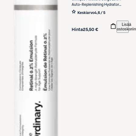
Auto-Replenishing Hydrator
kasvovoide 30 ml
Keskiarvo
4,6 / 5
Lisää
ostoskoriin
Hinta
25,50 €