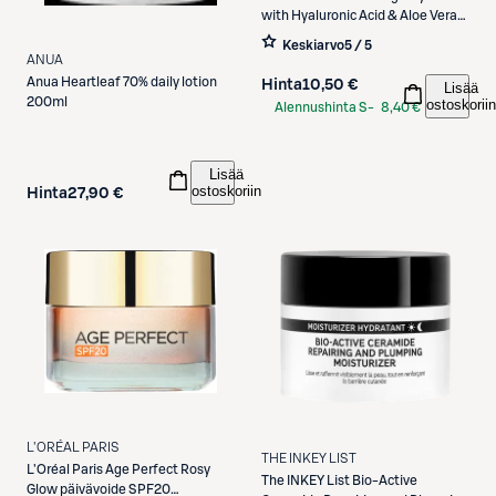
with Hyaluronic Acid & Aloe Vera
50ml
Keskiarvo
5 / 5
ANUA
Anua
Heartleaf 70% daily lotion
Hinta
10,50 €
Lisää
200ml
ostoskoriin
Alennushinta S-
8,40 €
Etukortilla
Lisää
ostoskoriin
Hinta
27,90 €
L'ORÉAL PARIS
THE INKEY LIST
L'Oréal Paris
Age Perfect Rosy
The INKEY List
Bio-Active
Glow päivävoide SPF20