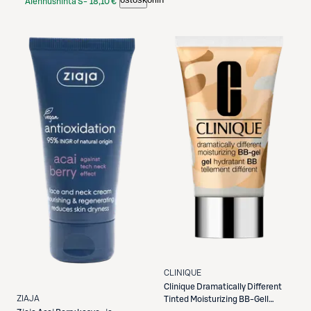
Alennushinta S-
18,10 €
Etukortilla
CLINIQUE
Clinique
Dramatically Different
ZIAJA
Tinted Moisturizing BB-Gell