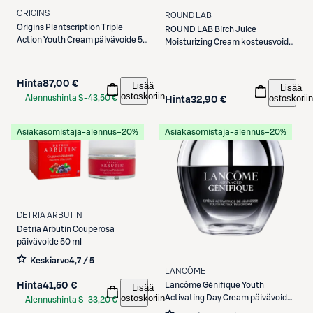
ORIGINS
ROUND LAB
Origins
Plantscription Triple
ROUND LAB
Birch Juice
Action Youth Cream päivävoide 50
Moisturizing Cream kosteusvoide
ml
80 ml
Hinta
87,00 €
Lisää
Lisää
ostoskoriin
ostoskoriin
Alennushinta S-
43,50 €
Hinta
32,90 €
Etukortilla
Asiakasomistaja-alennus
−20%
Asiakasomistaja-alennus
−20%
DETRIA ARBUTIN
Detria Arbutin
Couperosa
päivävoide 50 ml
Keskiarvo
4,7 / 5
LANCÔME
Lancôme
Génifique Youth
Hinta
41,50 €
Lisää
ostoskoriin
Activating Day Cream päivävoide
Alennushinta S-
33,20 €
50 ml