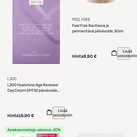
FEEL FREE
Feel Free
Ravitseva ja
pehmentävä päivävoide, 50ml
Lisää
ostoskoriin
Hinta
9,90 €
L300
L300
Hyaluronic Age Renewal
Day Cream SPF30 päivävoide
50ml
Lisää
ostoskoriin
Hinta
16,90 €
Asiakasomistaja-alennus
−20%