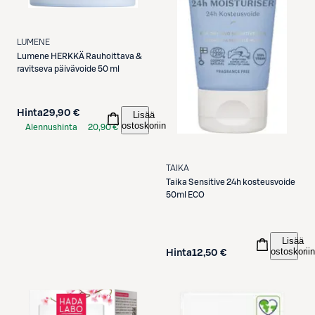
LUMENE
Lumene
HERKKÄ Rauhoittava &
ravitseva päivävoide 50 ml
Hinta
29,90 €
Lisää
ostoskoriin
Alennushinta
20,90 €
S-Etukortilla
TAIKA
Taika
Sensitive 24h kosteusvoide
50ml ECO
Lisää
ostoskoriin
Hinta
12,50 €