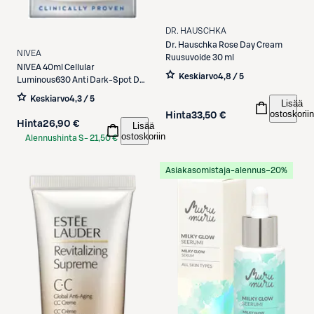
DR. HAUSCHKA
Dr. Hauschka
Rose Day Cream
NIVEA
Ruusuvoide 30 ml
NIVEA
40ml Cellular
Keskiarvo
4,8 / 5
Luminous630 Anti Dark-Spot Day
Fluid sk 50 -päivävoide
Keskiarvo
4,3 / 5
Lisää
ostoskoriin
Hinta
33,50 €
Hinta
26,90 €
Lisää
ostoskoriin
Alennushinta S-
21,50 €
Etukortilla
Asiakasomistaja-alennus
−20%