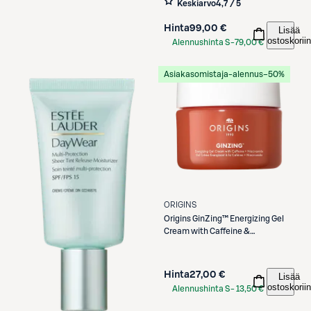
Etukortilla
Keskiarvo
4,7 / 5
Hinta
99,00 €
Lisää
ostoskoriin
Alennushinta S-
79,00 €
Etukortilla
Asiakasomistaja-alennus
−50%
ORIGINS
Origins
GinZing™ Energizing Gel
Cream with Caffeine &
Niacinamide geelivoide 30 ml
Hinta
27,00 €
Lisää
ostoskoriin
Alennushinta S-
13,50 €
Etukortilla