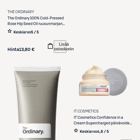
THE ORDINARY
The Ordinary
100% Cold-Pressed
Rose Hip Seed Oil ruusunmarjan
siemenöljy 30 ml
Keskiarvo
5 / 5
Lisää
ostoskoriin
Hinta
13,80 €
IT COSMETICS
IT Cosmetics
Confidence in a
Cream Supercharged päivävoide
60 ml
Keskiarvo
4,8 / 5