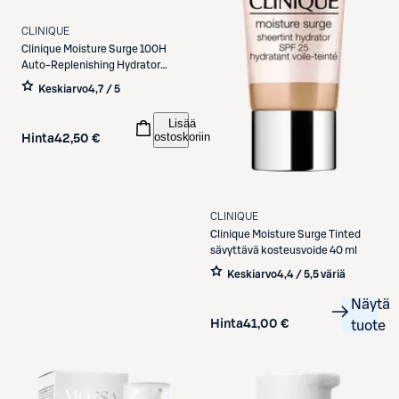
CLINIQUE
Clinique
Moisture Surge 100H
Auto-Replenishing Hydrator
kasvovoide 50 ml
Keskiarvo
4,7 / 5
Lisää
ostoskoriin
Hinta
42,50 €
CLINIQUE
Clinique
Moisture Surge Tinted
sävyttävä kosteusvoide 40 ml
Keskiarvo
4,4 / 5
,
5 väriä
Näytä
Hinta
41,00 €
tuote