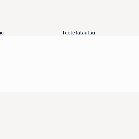
uu
Tuote latautuu