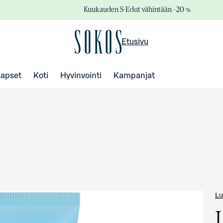
Kuukauden S-Edut vähintään –20 %
Etusivu
Lapset
Koti
Hyvinvointi
Kampanjat
L