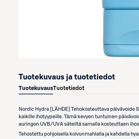
Tuotekuvaus ja tuotetiedot
Tuotekuvaus
Tuotetiedot
Nordic Hydra [LÄHDE] Tehokosteuttava päivävoide SP
kaikille ihotyypeille. Tämä kevyen tuntuinen päivävo
auringon UVB/UVA säteiltä samalla kosteuttaen ihoa in
Tehostettu pohjoisella koivunmahlalla ja kahdella hy