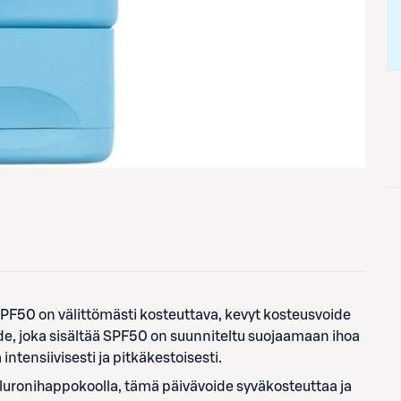
F50 on välittömästi kosteuttava, kevyt kosteusvoide
ide, joka sisältää SPF50 on suunniteltu suojaamaan ihoa
tensiivisesti ja pitkäkestoisesti.
aluronihappokoolla, tämä päivävoide syväkosteuttaa ja