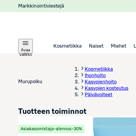
Markkinointiviestejä
Kosmetiikka
Naiset
Miehet
Avaa
valikko
Kosmetiikka
Ihonhoito
Murupolku
Kasvojenhoito
Kasvojen kosteutus
Päivävoiteet
Tuotteen toiminnot
Asiakasomistaja-alennus
−30%