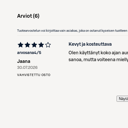
Arviot (
6
)
Tuotearvostelun voi kirjoittaa vain asiakas, joka on ostanut kyseisen tuotte
Kevyt ja kosteuttava
Olen käyttänyt koko ajan aur
arvosana
4
/5
sanoa, mutta voiteena miellyt
Jaana
30.07.2026
VAHVISTETTU OSTO
Näytä