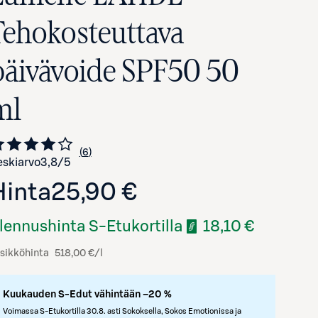
Tehokosteuttava
päivävoide SPF50 50
ml
6
Siirry arvioihin
kappaletta
skiarvo
3,8
/5
Hinta
25,90 €
lennushinta S-Etukortilla
18,10 €
sikköhinta
518,00 €/l
Kuukauden S-Edut vähintään –20 %
Voimassa S-Etukortilla 30.8. asti Sokoksella, Sokos Emotionissa ja