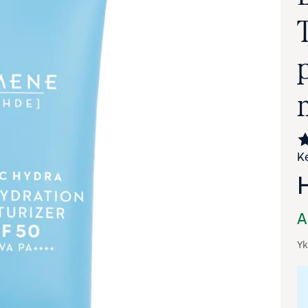
Ke
va suurennettuna
A
Yk