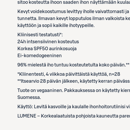
sitoo kosteutta ihoon saaden ihon näyttämään kuulaal
Kevyt voidekoostumus levittyy iholle vaivattomasti ja
tunnetta. Ilmavan kevyt lopputulos ilman valkoista k
käyttöön ja sopii kaikille ihotyypeille.
Kliinisesti testatusti*:
24h intsensiivinen kosteutus
Korkea SPF50 aurinkosuoja
Ei-komedogeeninen
96% mielestä iho tuntuu kosteutetulta koko päivän.**
*Kliinentesti, 4 viikkoa päivittäistä käyttöä, n=28
**Itsearvio 28 päivän jälkeen, käytetty kerran päiväs
Tuote on vegaaninen. Pakkauksessa on käytetty kierrät
Suomessa.
Käyttö: Levitä kasvoille ja kaulalle ihonhoitorutiinis
LUMENE – Korkealaatuista pohjoista kauneutta par