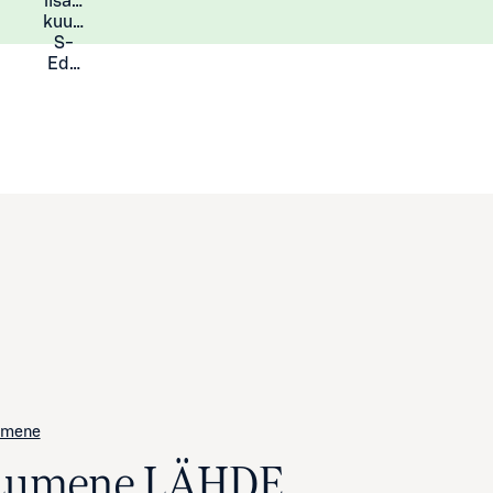
lisää
Lisätietoja
kuukauden
S-
Eduista
umene
Lumene LÄHDE