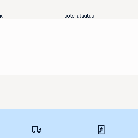
uu
Tuote latautuu