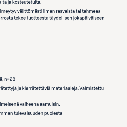
ta ja kosteutetulta.
 imeytyy välittömästi ilman rasvaista tai tahmeaa
errosta tekee tuotteesta täydellisen jokapäiväiseen
sä, n=28
ettyjä ja kierrätettäviä materiaaleja. Valmistettu
i viimeisenä vaiheena aamuisin.
emman tulevaisuuden puolesta.