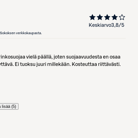
Keskiarvo
3,8
/5
en Sokoksen verkkokaupasta.
inkosuojaa vielä päällä, joten suojaavuudesta en osaa
tävä. Ei tuoksu juuri millekään. Kosteuttaa riittävästi.
 lisää (
5
)