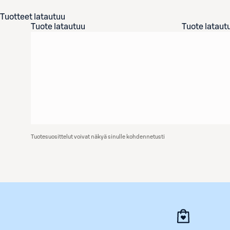
Tuotteet latautuu
Tuote latautuu
Tuote lataut
Tuotesuosittelut voivat näkyä sinulle kohdennetusti