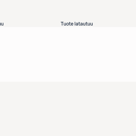
uu
Tuote latautuu