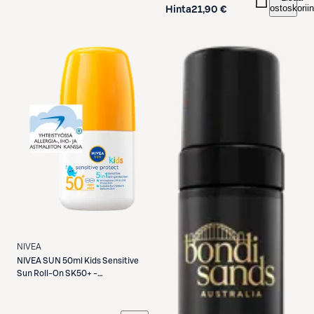
ostoskoriin
Hinta
21,90 €
NIVEA
NIVEA
SUN 50ml Kids Sensitive
Sun Roll-On SK50+ -
aurinkosuojavoide