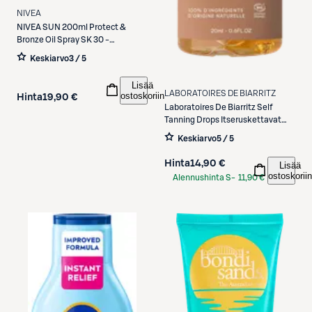
NIVEA
NIVEA
SUN 200ml Protect &
Bronze Oil Spray SK 30 -
aurinkosuojaöljy
Keskiarvo
3 / 5
Lisää
LABORATOIRES DE BIARRITZ
ostoskoriin
Hinta
19,90 €
Laboratoires De Biarritz
Self
Tanning Drops Itseruskettavat
tipat 20ml
Keskiarvo
5 / 5
Hinta
14,90 €
Lisää
ostoskoriin
Alennushinta S-
11,90 €
Etukortilla