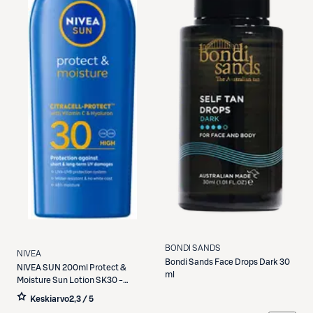
BONDI SANDS
NIVEA
Bondi Sands
Face Drops Dark 30
NIVEA
SUN 200ml Protect &
ml
Moisture Sun Lotion SK30 -
aurinkosuojavoide
Keskiarvo
2,3 / 5