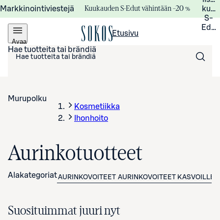
Kuukauden S-Edut vähintään –20 %
Markkinointiviestejä
kuuk
S-
Edui
Etusivu
Avaa
valikko
Hae tuotteita tai brändiä
Murupolku
Kosmetiikka
Ihonhoito
Aurinkotuotteet
Alakategoriat
AURINKOVOITEET
AURINKOVOITEET KASVOILLE
Suosituimmat juuri nyt