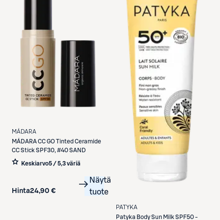
MÁDARA
MÁDARA
CC GO Tinted Ceramide
CC Stick SPF30, #40 SAND
Keskiarvo
5 / 5
,
3 väriä
Näytä
Hinta
24,90 €
tuote
PATYKA
Patyka
Body Sun Milk SPF50 -