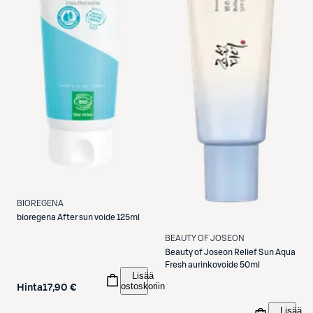
BIOREGENA
bioregena
After sun voide 125ml
BEAUTY OF JOSEON
Beauty of Joseon
Relief Sun Aqua
Fresh aurinkovoide 50ml
Lisää
ostoskoriin
Hinta
17,90 €
Lisää