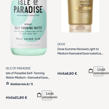
DOVE
Dove
Summer Revived Light to
Medium Itseruskettava rusketus
vaaleasta keskitummaan 200 ml
ISLE OF PARADISE
Lisää
ostoskoriin
Isle of Paradise
Self-Tanning
Hinta
6,90 €
Water Medium -itseruskettava
suihke 200ml
Keskiarvo
4,6 / 5
Lisää
ostoskoriin
Hinta
21,90 €