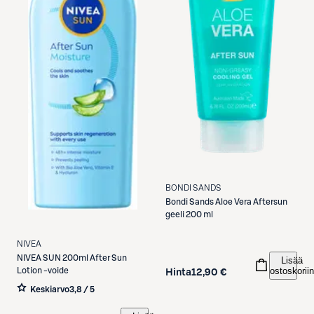
BONDI SANDS
Bondi Sands
Aloe Vera Aftersun
geeli 200 ml
NIVEA
NIVEA
SUN 200ml After Sun
Lisää
ostoskoriin
Lotion -voide
Hinta
12,90 €
Keskiarvo
3,8 / 5