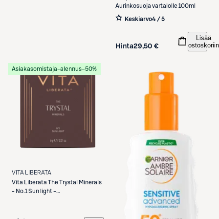
Aurinkosuoja vartalolle 100ml
Keskiarvo
4 / 5
Lisää
ostoskoriin
Hinta
29,50 €
Asiakasomistaja-alennus
−50%
VITA LIBERATA
Vita Liberata
The Trystal Minerals
- No.1 Sun light -
mineraaliaurinkopuuteri 6g