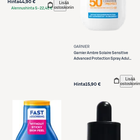
Hinta
44,90 €
Lisää
ostoskoriin
Alennushinta S-
22,45 €
Etukortilla
GARNIER
Garnier
Ambre Solaire Sensitive
Advanced Protection Spray Adults
SK50+ aurinkosuojasuihke 150ml
Lisää
ostoskoriin
Hinta
15,90 €