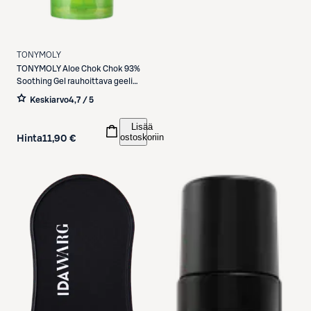
TONYMOLY
TONYMOLY
Aloe Chok Chok 93%
Soothing Gel rauhoittava geeli
250ml
Keskiarvo
4,7 / 5
Lisää
ostoskoriin
Hinta
11,90 €