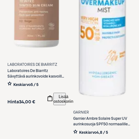
LABORATOIRES DE BIARRITZ
Laboratoires De Biarritz
Sävyttävä aurinkovoide kasvoille
SPF50 Beige 50ml
Keskiarvo
5 / 5
Lisää
ostoskoriin
Hinta
34,00 €
GARNIER
Garnier
Ambre Solaire Super UV
aurinkosuoja SPF50 normaalille
iholle 75 ml
Keskiarvo
4,8 / 5