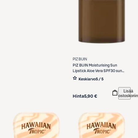
PIZ BUIN
PIZ BUIN
Moisturising Sun
Lipstick Aloe Vera SPF30 sun
lipstick 4,9g
Keskiarvo
5 / 5
Lisää
ostoskoriin
Hinta
5,90 €