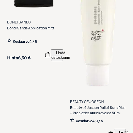
BONDI SANDS
Bondi Sands
Application Mitt
Keskiarvo
4 / 5
Lisää
ostoskoriin
Hinta
6,50 €
BEAUTY OF JOSEON
Beauty of Joseon
Relief Sun : Rice
+ Probiotics aurinkovoide 50ml
Keskiarvo
4,9 / 5
Lisää