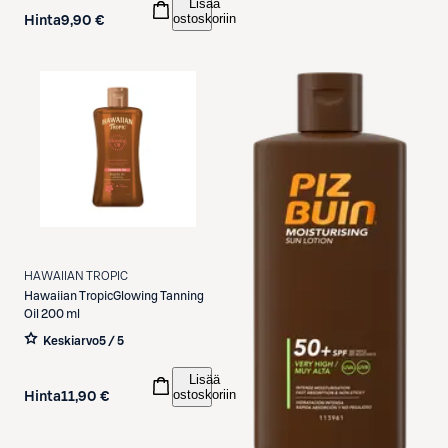
Lisää
ostoskoriin
Hinta
9,90 €
HAWAIIAN TROPIC
Hawaiian TropicGlowing Tanning
Oil 200 ml
Keskiarvo
5 / 5
Lisää
ostoskoriin
Hinta
11,90 €