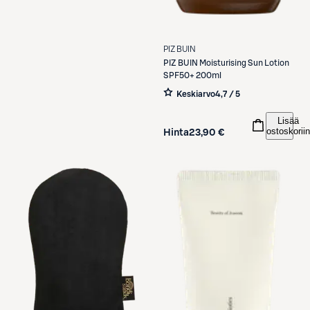
PIZ BUIN
PIZ BUIN
Moisturising Sun Lotion
SPF50+ 200ml
Keskiarvo
4,7 / 5
Lisää
ostoskoriin
Hinta
23,90 €