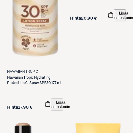
Lisää
ostoskoriin
Hinta
20,90 €
HAWAIIAN TROPIC
Hawaiian Tropic
Hydrating
Protection C-Spray SPF30 177 ml
Lisää
ostoskoriin
Hinta
17,90 €