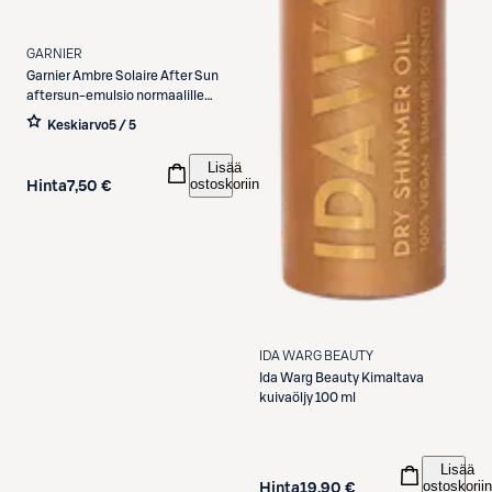
GARNIER
Garnier
Ambre Solaire After Sun
aftersun-emulsio normaalille
iholle 175 ml
Keskiarvo
5 / 5
Lisää
ostoskoriin
Hinta
7,50 €
IDA WARG BEAUTY
Ida Warg Beauty
Kimaltava
kuivaöljy 100 ml
Lisää
ostoskoriin
Hinta
19,90 €