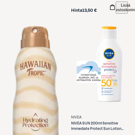
Lisää
ostoskoriin
Hinta
13,50 €
NIVEA
NIVEA
SUN 200ml Sensitive
Immediate Protect Sun Lotion
SK50+ -aurinkosuojavoide