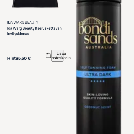
IDA WARG BEAUTY
Ida Warg Beauty
Itseruskettavan
levityskinnas
Lisää
ostoskoriin
Hinta
5,50 €