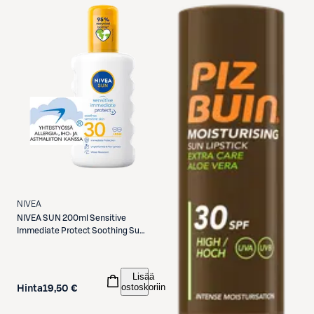
NIVEA
NIVEA
SUN 200ml Sensitive
Immediate Protect Soothing Sun
Spray SK30 -aurinkosuojasuihke
Lisää
ostoskoriin
Hinta
19,50 €