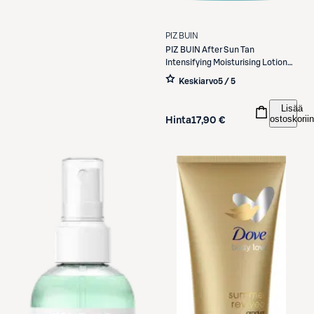
PIZ BUIN
PIZ BUIN
After Sun Tan
Intensifying Moisturising Lotion
200ml
Keskiarvo
5 / 5
Lisää
ostoskoriin
Hinta
17,90 €