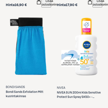
Lisää
Lisää
ostoskoriin
ostoskoriin
Hinta
16,90 €
Hinta
17,90 €
BONDI SANDS
NIVEA
Bondi Sands
Exfoliation Mitt
NIVEA
SUN 200ml Kids Sensitive
kuorintakinnas
Protect Sun Spray SK50+ -
aurinkosuojasuihke