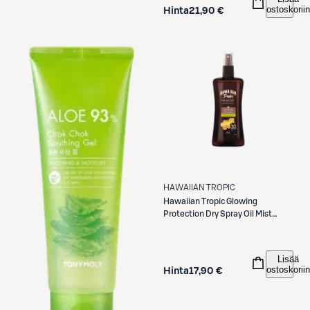
ostoskoriin
Hinta
21,90 €
HAWAIIAN TROPIC
Hawaiian Tropic
Glowing
Protection Dry Spray Oil Mist
SPF30 200 ml
Lisää
ostoskoriin
Hinta
17,90 €