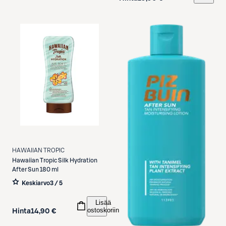
HAWAIIAN TROPIC
Hawaiian Tropic
Silk Hydration
After Sun 180 ml
Keskiarvo
3 / 5
Lisää
ostoskoriin
Hinta
14,90 €