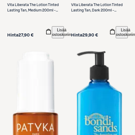
Vita Liberata
The Lotion Tinted
Vita Liberata
The Lotion Tinted
Lasting Tan, Medium 200ml -
Lasting Tan, Dark 200ml -
itseruskettava voide
itseruskettava voide
Lisää
Lisää
ostoskoriin
ostoskoriin
Hinta
27,90 €
Hinta
29,90 €