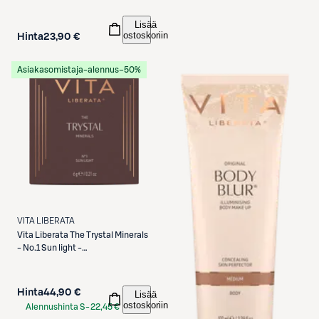
Lisää
ostoskoriin
Hinta
23,90 €
Asiakasomistaja-alennus
−50%
VITA LIBERATA
Vita Liberata
The Trystal Minerals
- No.1 Sun light -
mineraaliaurinkopuuteri 6g
Hinta
44,90 €
Lisää
ostoskoriin
Alennushinta S-
22,45 €