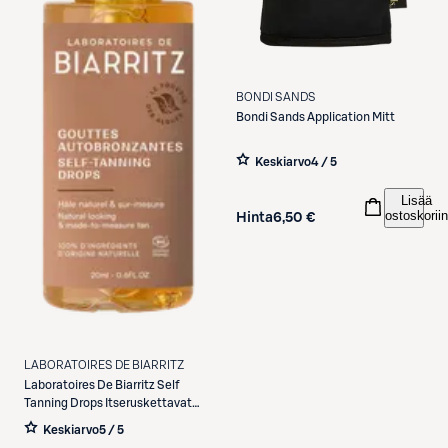
BONDI SANDS
Bondi Sands
Application Mitt
Keskiarvo
4 / 5
Lisää
ostoskoriin
Hinta
6,50 €
LABORATOIRES DE BIARRITZ
Laboratoires De Biarritz
Self
Tanning Drops Itseruskettavat
tipat 20ml
Keskiarvo
5 / 5