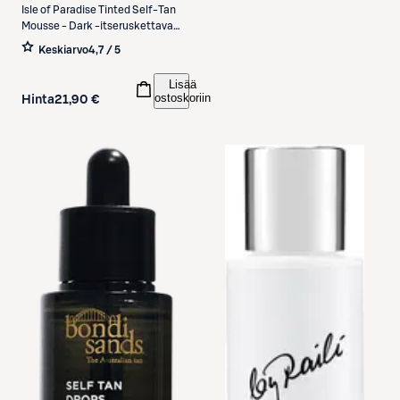
Isle of Paradise
Tinted Self-Tan
Mousse - Dark -itseruskettava
vaahto 200ml
Keskiarvo
4,7 / 5
Lisää
ostoskoriin
Hinta
21,90 €