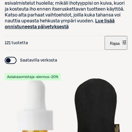
esivalmistelut huolella; mikäli ihotyyppisi on kuiva, kuori
ja kosteuta iho ennen itseruskettavan tuotteen käyttöä.
Katso alta parhaat vaihtoehdot, joilla kuka tahansa voi
nauttia upeasta hehkusta ympäri vuoden.
Lue lisää
onnistuneesta päivetyksestä
121 tuotetta
Rajaa
Saatavilla verkosta
Asiakasomistaja-alennus
−20%