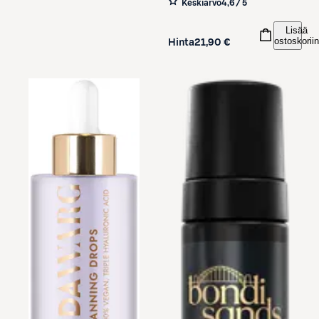
Keskiarvo
4,6 / 5
Lisää
ostoskoriin
Hinta
21,90 €