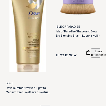
ISLE OF PARADISE
Isle of Paradise
Shape and Glow
Big Blending Brush -kabukisivellin
Lisää
ostoskoriin
Hinta
12,90 €
DOVE
Dove
Summer Revived Light to
Medium Itseruskettava rusketus
vaaleasta keskitummaan 200 ml