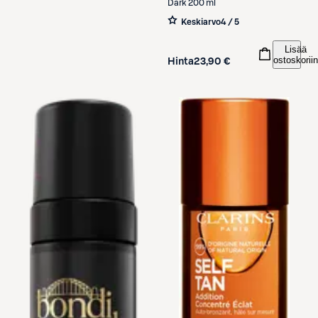
Dark 200 ml
Keskiarvo
4 / 5
Lisää
ostoskoriin
Hinta
23,90 €