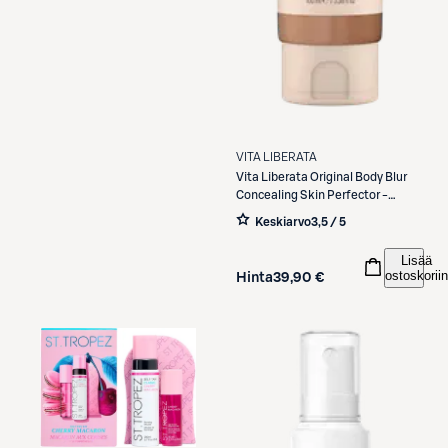
Etukortilla
VITA LIBERATA
Vita Liberata
Original Body Blur
Concealing Skin Perfector -
Medium -heleyttävä voide
Keskiarvo
3,5 / 5
vartalolle 100ml
Lisää
ostoskoriin
Hinta
39,90 €