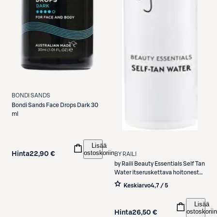
BONDI SANDS
Bondi Sands
Face Drops Dark 30
ml
Lisää
ostoskoriin
Hinta
22,90 €
BY RAILI
by Raili
Beauty Essentials Self Tan
Water itseruskettava hoitoneste
100 ml
Keskiarvo
4,7 / 5
Lisää
ostoskoriin
Hinta
26,50 €