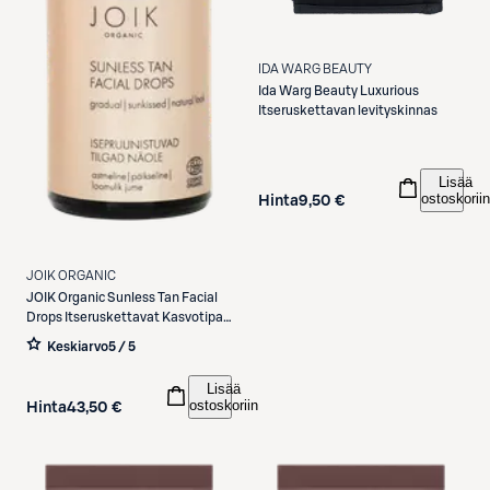
IDA WARG BEAUTY
Ida Warg Beauty
Luxurious
Itseruskettavan levityskinnas
Lisää
ostoskoriin
Hinta
9,50 €
JOIK ORGANIC
JOIK Organic
Sunless Tan Facial
Drops Itseruskettavat Kasvotipat
30 ml
Keskiarvo
5 / 5
Lisää
ostoskoriin
Hinta
43,50 €