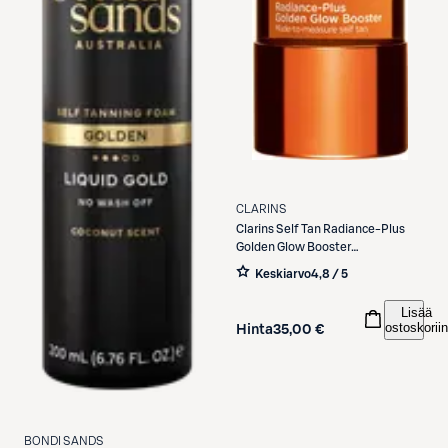
CLARINS
Clarins
Self Tan Radiance-Plus
Golden Glow Booster
itseruskettava tiiviste kasvoille 15
Keskiarvo
4,8 / 5
ml
Lisää
ostoskoriin
Hinta
35,00 €
BONDI SANDS