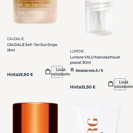
CAUDALIE
CAUDALIE
Self-Tan Sun Drops
15ml
LUMENE
Lumene
VALO Itseruskettavat
pisarat 30ml
Lisää
Keskiarvo
4,5 / 5
ostoskoriin
Hinta
19,90 €
Lisää
ostoskoriin
Hinta
31,50 €