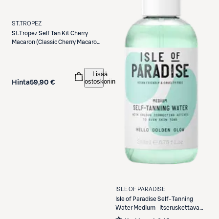
ST.TROPEZ
St.Tropez
Self Tan Kit Cherry
Macaron (Classic Cherry Macaron
Mousse 200 ml + Cherry Macaron
Hair & Body Fragrance Mist 80 ml
+ Mitt)
Lisää
ostoskoriin
Hinta
59,90 €
ISLE OF PARADISE
Isle of Paradise
Self-Tanning
Water Medium -itseruskettava
suihke 200ml