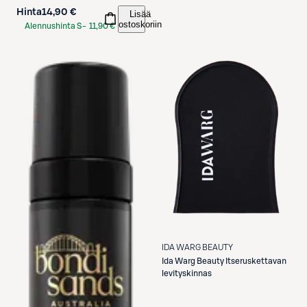
Hinta
14,90 €
Lisää
ostoskoriin
Alennushinta S-
11,90 €
Etukortilla
IDA WARG BEAUTY
Ida Warg Beauty
Itseruskettavan
levityskinnas