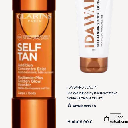
IDA WARG BEAUTY
Ida Warg Beauty
Itseruskettava
voide vartalolle 200 ml
Keskiarvo
5 / 5
Lisää
ostoskoriin
Hinta
19,90 €