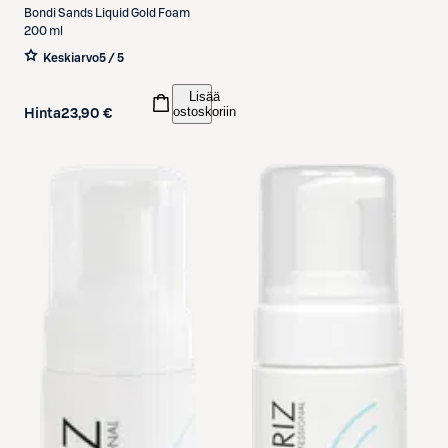
Bondi Sands
Liquid Gold Foam
200 ml
Keskiarvo
5 / 5
Lisää
ostoskoriin
Hinta
23,90 €