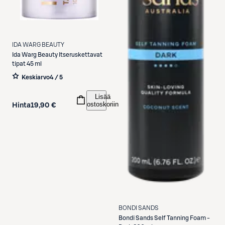
IDA WARG BEAUTY
Ida Warg Beauty
Itseruskettavat
tipat 45 ml
Keskiarvo
4 / 5
Lisää
ostoskoriin
Hinta
19,90 €
BONDI SANDS
Bondi Sands
Self Tanning Foam -