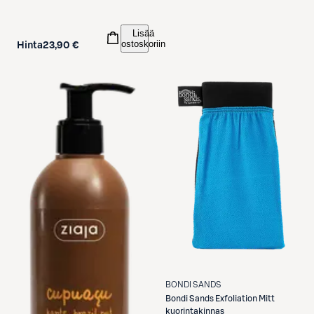
Lisää
ostoskoriin
Hinta
23,90 €
BONDI SANDS
Bondi Sands
Exfoliation Mitt
kuorintakinnas