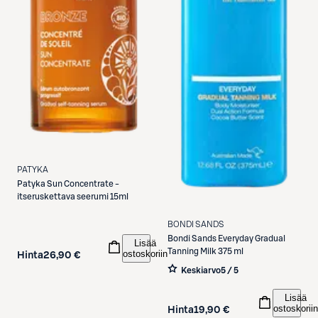
PATYKA
Patyka
Sun Concentrate -
itseruskettava seerumi 15ml
BONDI SANDS
Bondi Sands
Everyday Gradual
Lisää
Tanning Milk 375 ml
ostoskoriin
Hinta
26,90 €
Keskiarvo
5 / 5
Lisää
ostoskoriin
Hinta
19,90 €