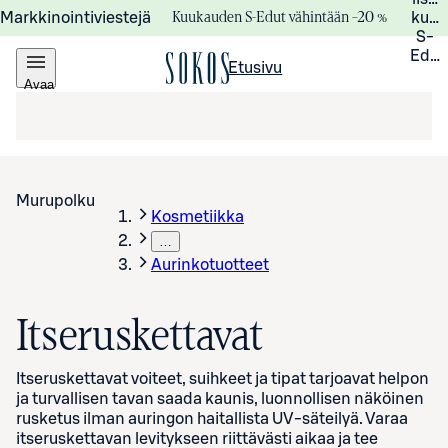
Kuukauden S-Edut vähintään –20 %
Markkinointiviestejä
kuuk
S-
Edui
Etusivu
Avaa
valikko
Murupolku
Kosmetiikka
…
Aurinkotuotteet
Itseruskettavat
Itseruskettavat voiteet, suihkeet ja tipat tarjoavat helpon
ja turvallisen tavan saada kaunis, luonnollisen näköinen
rusketus ilman auringon haitallista UV-säteilyä. Varaa
itseruskettavan levitykseen riittävästi aikaa ja tee