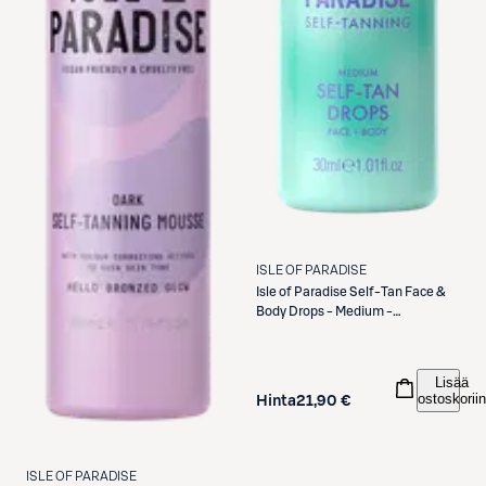
ISLE OF PARADISE
Isle of Paradise
Self-Tan Face &
Body Drops - Medium -
itseruskettavat tipat 30ml
Lisää
ostoskoriin
Hinta
21,90 €
ISLE OF PARADISE