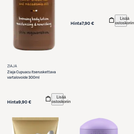
Lisää
ostoskoriin
Hinta
7,90 €
ZIAJA
Ziaja
Cupuacu itseruskettava
vartalovoide 300ml
Lisää
ostoskoriin
Hinta
9,90 €