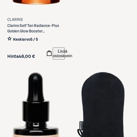
CLARINS
Clarins
Self Tan Radiance-Plus
Golden Glow Booster
itseruskettava tiiviste vartalolle
Keskiarvo
5 / 5
30 ml
Lisää
ostoskoriin
Hinta
46,00 €