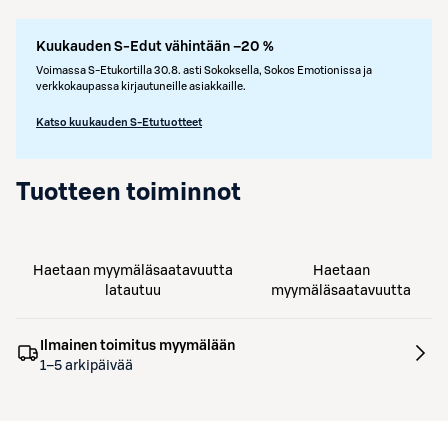
Kuukauden S-Edut vähintään –20 %
Voimassa S-Etukortilla 30.8. asti Sokoksella, Sokos Emotionissa ja
verkkokaupassa kirjautuneille asiakkaille.
Katso kuukauden S-Etutuotteet
Tuotteen toiminnot
Haetaan myymäläsaatavuutta
Haetaan
latautuu
myymäläsaatavuutta
Ilmainen toimitus myymälään
1–5 arkipäivää