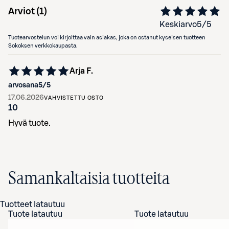
Arviot (
1
)
Keskiarvo
5
/5
Tuotearvostelun voi kirjoittaa vain asiakas, joka on ostanut kyseisen tuotteen
Sokoksen verkkokaupasta.
Arja F.
arvosana
5
/5
17.06.2026
VAHVISTETTU OSTO
10
Hyvä tuote.
Samankaltaisia tuotteita
Tuotteet latautuu
Tuote latautuu
Tuote latautuu