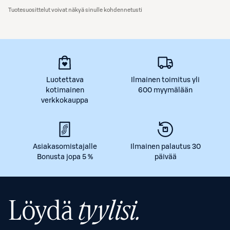
Tuotesuosittelut voivat näkyä sinulle kohdennetusti
Luotettava
Ilmainen toimitus yli
kotimainen
600 myymälään
verkkokauppa
Asiakasomistajalle
Ilmainen palautus 30
Bonusta jopa 5 %
päivää
Löydä
tyylisi.