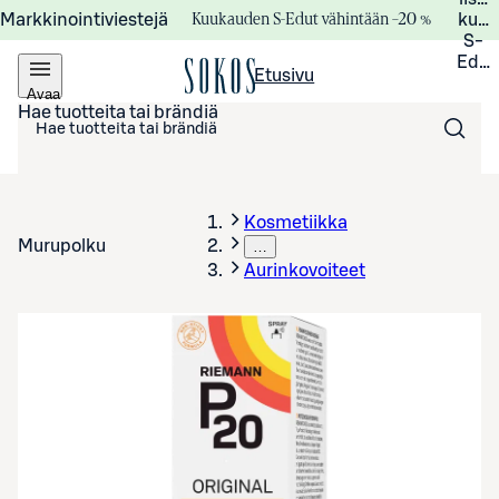
Kuukauden S-Edut vähintään –20 %
Markkinointiviestejä
kuuk
S-
Edui
Etusivu
Avaa
valikko
Hae tuotteita tai brändiä
Kosmetiikka
Murupolku
…
Aurinkovoiteet