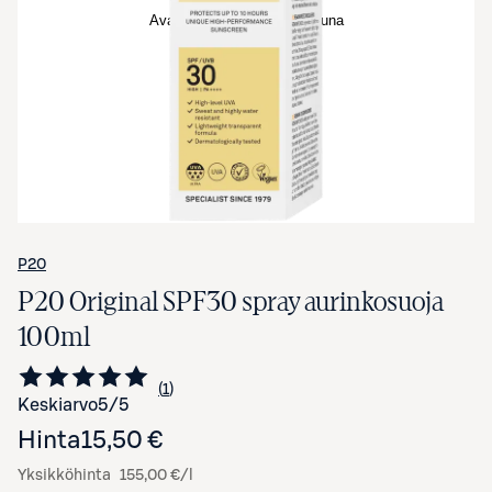
Avaa tuotekuva suurennettuna
P20
P20 Original SPF30 spray aurinkosuoja
100ml
1
Siirry arvioihin
kappale
Keskiarvo
5
/5
Hinta
15,50 €
Yksikköhinta
155,00 €/l