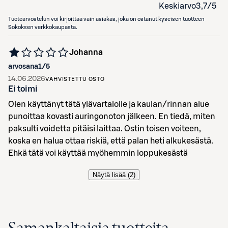
Keskiarvo
3,7
/5
Tuotearvostelun voi kirjoittaa vain asiakas, joka on ostanut kyseisen tuotteen
Sokoksen verkkokaupasta.
Johanna
arvosana
1
/5
14.06.2026
VAHVISTETTU OSTO
Ei toimi
Olen käyttänyt tätä ylävartalolle ja kaulan/rinnan alue
punoittaa kovasti auringonoton jälkeen. En tiedä, miten
paksulti voidetta pitäisi laittaa. Ostin toisen voiteen,
koska en halua ottaa riskiä, että palan heti alkukesästä.
Ehkä tätä voi käyttää myöhemmin loppukesästä
Näytä lisää (
2
)