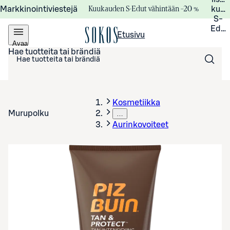
Kuukauden S-Edut vähintään –20 %
Markkinointiviestejä
kuuk
S-
Edui
Etusivu
Avaa
valikko
Hae tuotteita tai brändiä
Kosmetiikka
Murupolku
…
Aurinkovoiteet