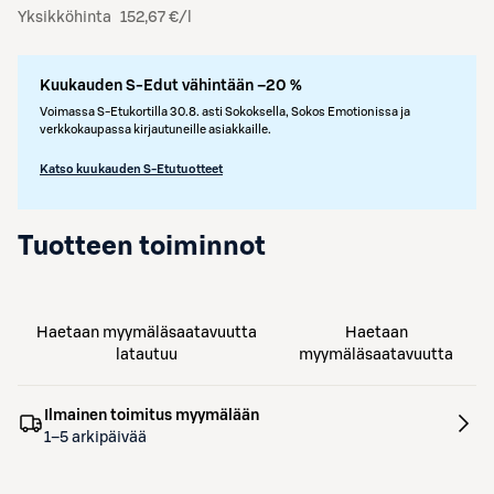
Yksikköhinta
152,67 €/l
Kuukauden S-Edut vähintään –20 %
Voimassa S-Etukortilla 30.8. asti Sokoksella, Sokos Emotionissa ja
verkkokaupassa kirjautuneille asiakkaille.
Katso kuukauden S-Etutuotteet
Tuotteen toiminnot
Haetaan myymäläsaatavuutta
Haetaan
latautuu
myymäläsaatavuutta
Ilmainen toimitus myymälään
1–5 arkipäivää