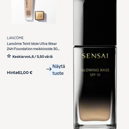
LANCÔME
Lancôme
Teint Idole Ultra Wear
24H Foundation meikkivoide 30
ml
Keskiarvo
4,6 / 5
,
50 väriä
Näytä
Hinta
61,00 €
tuote