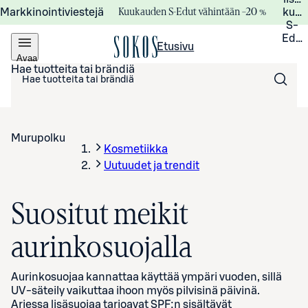
Kuukauden S-Edut vähintään –20 %
Markkinointiviestejä
kuuk
S-
Edui
Etusivu
Avaa
valikko
Hae tuotteita tai brändiä
Murupolku
Kosmetiikka
Uutuudet ja trendit
Suositut meikit
aurinkosuojalla
Aurinkosuojaa kannattaa käyttää ympäri vuoden, sillä
UV-säteily vaikuttaa ihoon myös pilvisinä päivinä.
Arjessa lisäsuojaa tarjoavat SPF:n sisältävät