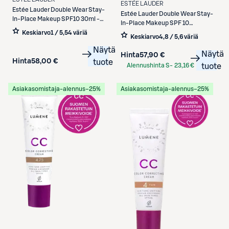
ESTÉE LAUDER
Estée Lauder
Double Wear Stay-
Estée Lauder
Double Wear Stay-
In-Place Makeup SPF10 30ml -
In-Place Makeup SPF 10
meikkivoide
meikkivoide 30 ml
Keskiarvo
1 / 5
,
54 väriä
Keskiarvo
4,8 / 5
,
6 väriä
Näytä
Näytä
Hinta
57,90 €
Hinta
58,00 €
tuote
Alennushinta S-
23,16 €
tuote
Etukortilla
Asiakasomistaja-alennus
−25%
Asiakasomistaja-alennus
−25%