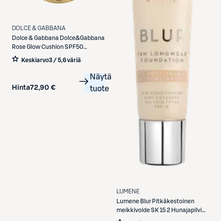
DOLCE & GABBANA
Dolce & Gabbana
Dolce&Gabbana
Rose Glow Cushion SPF50
meikkivoide 15 ml
Keskiarvo
3 / 5
,
6 väriä
Näytä
Hinta
72,90 €
tuote
LUMENE
Lumene
Blur Pitkäkestoinen
meikkivoide SK 15 2 Hunajapilvi
30ml