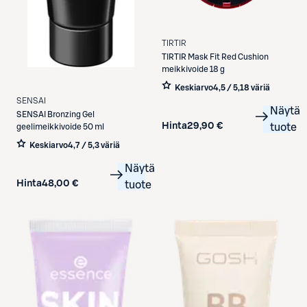
TIRTIR
TIRTIR
Mask Fit Red Cushion
meikkivoide 18 g
Keskiarvo
4,5 / 5
,
18 väriä
SENSAI
Näytä
SENSAI
Bronzing Gel
Hinta
29,90 €
tuote
geelimeikkivoide 50 ml
Keskiarvo
4,7 / 5
,
3 väriä
Näytä
Hinta
48,00 €
tuote