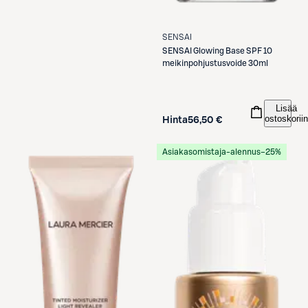
SENSAI
SENSAI
Glowing Base SPF 10
meikinpohjustusvoide 30ml
Lisää
ostoskoriin
Hinta
56,50 €
Asiakasomistaja-alennus
−25%