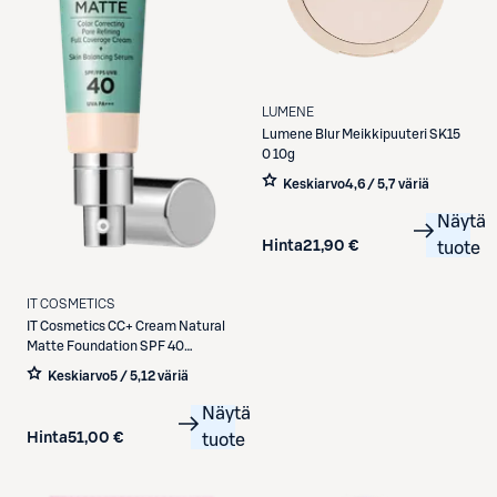
LUMENE
Lumene
Blur Meikkipuuteri SK15
0 10g
Keskiarvo
4,6 / 5
,
7 väriä
Näytä
Hinta
21,90 €
tuote
IT COSMETICS
IT Cosmetics
CC+ Cream Natural
Matte Foundation SPF 40
meikkivoide 32 ml
Keskiarvo
5 / 5
,
12 väriä
Näytä
Hinta
51,00 €
tuote