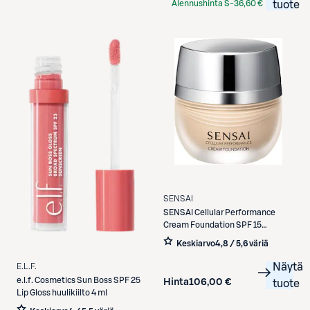
Alennushinta S-
36,60 €
tuote
Etukortilla
SENSAI
SENSAI
Cellular Performance
Cream Foundation SPF 15
meikkivoide 30 ml
Keskiarvo
4,8 / 5
,
6 väriä
Näytä
E.L.F.
e.l.f.
Cosmetics Sun Boss SPF 25
Hinta
106,00 €
tuote
Lip Gloss huulikiilto 4 ml