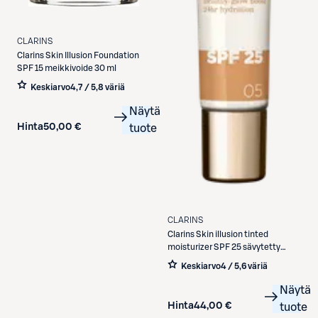
CLARINS
Clarins
Skin Illusion Foundation
SPF 15 meikkivoide 30 ml
Keskiarvo
4,7 / 5
,
8 väriä
Näytä
Hinta
50,00 €
tuote
CLARINS
Clarins
Skin illusion tinted
moisturizer SPF 25 sävytetty
päivävoide 40 ml
Keskiarvo
4 / 5
,
6 väriä
Näytä
Hinta
44,00 €
tuote