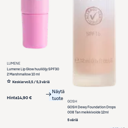
LUMENE
Lumene
Lip Glow huuliöljy SPF30
2 Marshmallow 10 ml
Keskiarvo
3,5 / 5
,
3 väriä
Näytä
Hinta
14,90 €
tuote
GOSH
GOSH
Dewy Foundation Drops
008 Tan meikkivoide 12ml
5 väriä