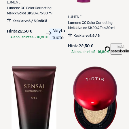
LUMENE
Lumene
CC Color Correcting
Meikkivoide SK20 4.75 30 ml
LUMENE
Keskiarvo
5 / 5
,
9 väriä
Lumene
CC Color Correcting
Meikkivoide SK20 4 Tan 30 ml
Näytä
Hinta
22,50 €
Keskiarvo
3,5 / 5
Alennushinta S-
16,80 €
tuote
Etukortilla
Hinta
22,50 €
Lisää
ostoskoriin
Alennushinta S-
16,80 €
Etukortilla