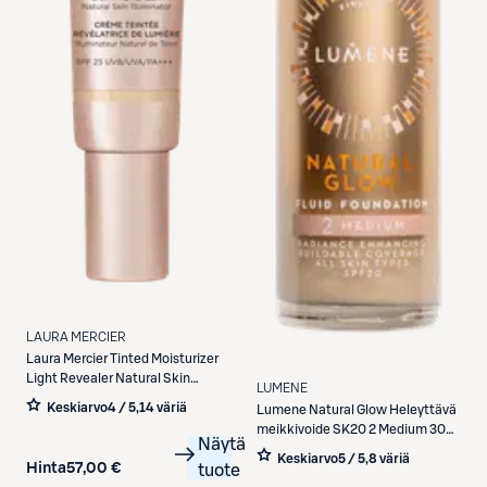
LAURA MERCIER
Laura Mercier
Tinted Moisturizer
Light Revealer Natural Skin
LUMENE
Illuminator SPF 25 heleyttäjä 50
Keskiarvo
4 / 5
,
14 väriä
Lumene
Natural Glow Heleyttävä
ml
meikkivoide SK20 2 Medium 30
Näytä
ml
Keskiarvo
5 / 5
,
8 väriä
Hinta
57,00 €
tuote