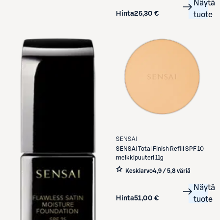
Näytä
Hinta
25,30 €
tuote
SENSAI
SENSAI
Total Finish Refill SPF 10
meikkipuuteri 11g
Keskiarvo
4,9 / 5
,
8 väriä
Näytä
Hinta
51,00 €
tuote