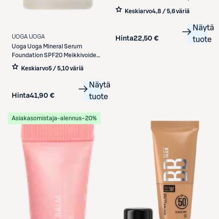
Light Ivory
Keskiarvo
4,8 / 5
,
6 väriä
Näytä
UOGA UOGA
Hinta
22,50 €
tuote
Uoga Uoga
Mineral Serum
Foundation SPF20 Meikkivoide
689 Summer Breeze 30ml
Keskiarvo
5 / 5
,
10 väriä
Näytä
Hinta
41,90 €
tuote
Asiakasomistaja-alennus
−20%