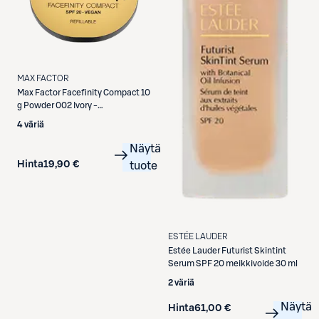
MAX FACTOR
Max Factor
Facefinity Compact 10
g Powder 002 Ivory -
meikkipuuteri
4 väriä
Näytä
Hinta
19,90 €
tuote
ESTÉE LAUDER
Estée Lauder
Futurist Skintint
Serum SPF 20 meikkivoide 30 ml
2 väriä
Näytä
Hinta
61,00 €