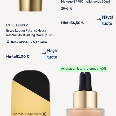
Makeup SPF50 meikkivoide 30 ml
26 väriä
Näytä
Hinta
54,50 €
tuote
ESTÉE LAUDER
Estée Lauder
Futurist Hydra
Rescue Moisturizing Makeup SPF
45 meikkivoide 35 ml
Keskiarvo
4,5 / 5
,
17 väriä
Näytä
Hinta
61,00 €
tuote
Asiakasomistaja-alennus
−40%