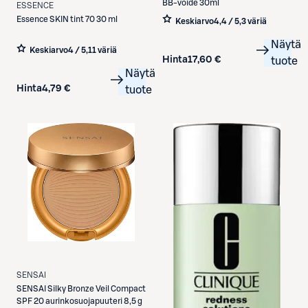
BB-voide 30ml
ESSENCE
Essence
SKIN tint 70 30 ml
Keskiarvo
4,4 / 5
,
3 väriä
Näytä
Keskiarvo
4 / 5
,
11 väriä
Hinta
17,60 €
tuote
Näytä
Hinta
4,79 €
tuote
SENSAI
SENSAI
Silky Bronze Veil Compact
SPF 20 aurinkosuojapuuteri 8,5 g