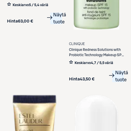
Keskiarvo
5 / 5
,
4 väriä
Näytä
Hinta
63,00 €
tuote
CLINIQUE
Clinique
Redness Solutions with
Probiotic Technology Makeup SPF
15 meikkivoide 30 ml
Keskiarvo
4,7 / 5
,
5 väriä
Näytä
Hinta
43,50 €
tuote