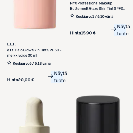
NYX Professional Makeup
Buttermelt Glaze Skin Tint SPF30
meikkivoide 30 ml
Keskiarvo
1 / 5
,
10 väriä
Näytä
Hinta
15,90 €
tuote
E.L.F.
e.l.f.
Halo Glow Skin Tint SPF 50 -
meikkivoide 30 ml
Keskiarvo
5 / 5
,
18 väriä
Näytä
Hinta
20,00 €
tuote