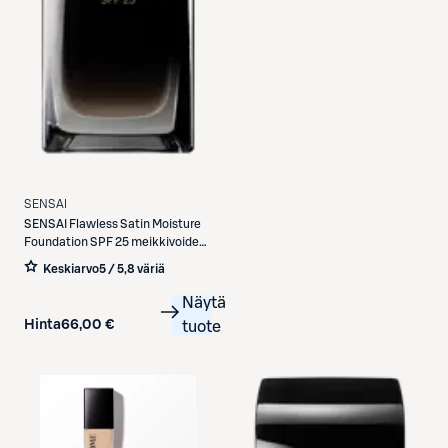
SENSAI
SENSAI
Flawless Satin Moisture
Foundation SPF 25 meikkivoide
30 ml
Keskiarvo
5 / 5
,
8 väriä
Näytä
Hinta
66,00 €
tuote