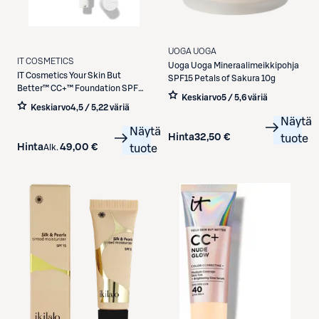
UOGA UOGA
IT COSMETICS
Uoga Uoga
Mineraalimeikkipohja
IT Cosmetics
Your Skin But
SPF15 Petals of Sakura 10g
Better™ CC+™ Foundation SPF
Keskiarvo
5 / 5
,
6 väriä
50+ meikkivoide 32 ml
Keskiarvo
4,5 / 5
,
22 väriä
Näytä
Näytä
Hinta
32,50 €
tuote
Hinta
49,00 €
Alk.
tuote