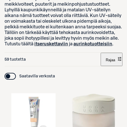
meikkivoiteet, puuterit ja meikinpohjustustuotteet.
Lyhyillä kaupunkikäynneillä ja matalan UV-säteilyn
aikana nämä tuotteet voivat olla riittäviä. Kun UV-säteily
on voimakasta tai oleskelet ulkona pidempiä aikoja,
pelkkä meikkituote ei kuitenkaan anna tarpeeksi suojaa.
Tällöin on tärkeää käyttää tehokasta aurinkovoidetta,
joka sopii ihotyypillesi ja levittyy hyvin myös meikin alle.
Tutustu täältä
itseruskettaviin
ja
aurinkotuotteisiin
.
59 tuotetta
Rajaa
Saatavilla verkosta