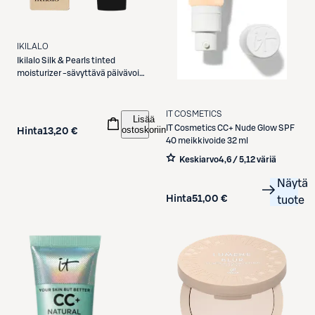
IKILALO
Ikilalo
Silk & Pearls tinted
moisturizer -sävyttävä päivävoide
10 ml
IT COSMETICS
Lisää
IT Cosmetics
CC+ Nude Glow SPF
ostoskoriin
Hinta
13,20 €
40 meikkivoide 32 ml
Keskiarvo
4,6 / 5
,
12 väriä
Näytä
Hinta
51,00 €
tuote