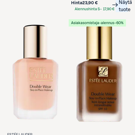
Näytä
Hinta
23,90 €
Alennushinta S-
17,90 €
tuote
Etukortilla
Asiakasomistaja-alennus
−60%
ESTÉE LAUDER