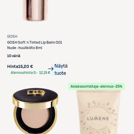
GOSH
GOSH
Soft`n Tinted Lip Balm 001
Nude -huulikiilto 8ml
10 väriä
Näytä
Hinta
15,20 €
Alennushinta S-
12,15 €
tuote
Etukortilla
Asiakasomistaja-alennus
−25%