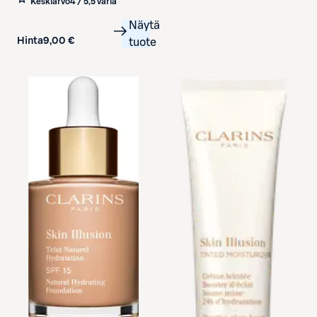
Keskiarvo
4 / 5
,
5 väriä
Näytä
Hinta
9,00 €
tuote