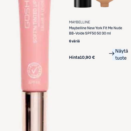
MAYBELLINE
Maybelline
New York Fit Me Nude
BB-Voide SPF50 50 30 ml
6 väriä
Näytä
Hinta
10,90 €
tuote