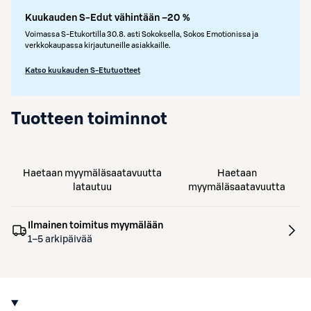
Kuukauden S-Edut vähintään –20 %
Voimassa S-Etukortilla 30.8. asti Sokoksella, Sokos Emotionissa ja
verkkokaupassa kirjautuneille asiakkaille.
Katso kuukauden S-Etutuotteet
Tuotteen toiminnot
Haetaan myymäläsaatavuutta
Haetaan
latautuu
myymäläsaatavuutta
Ilmainen toimitus myymälään
1–5 arkipäivää