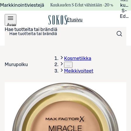
Kuukauden S-Edut vähintään –20 %
Markkinointiviestejä
kuuk
S-
Edui
Etusivu
Avaa
valikko
Hae tuotteita tai brändiä
Kosmetiikka
Murupolku
…
Meikkivoiteet