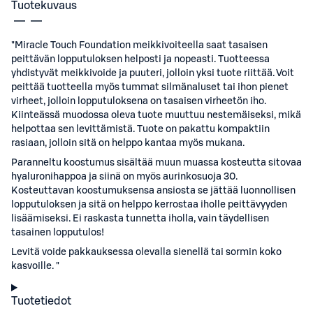
Tuotekuvaus
"Miracle Touch Foundation meikkivoiteella saat tasaisen
peittävän lopputuloksen helposti ja nopeasti. Tuotteessa
yhdistyvät meikkivoide ja puuteri, jolloin yksi tuote riittää. Voit
peittää tuotteella myös tummat silmänaluset tai ihon pienet
virheet, jolloin lopputuloksena on tasaisen virheetön iho.
Kiinteässä muodossa oleva tuote muuttuu nestemäiseksi, mikä
helpottaa sen levittämistä. Tuote on pakattu kompaktiin
rasiaan, jolloin sitä on helppo kantaa myös mukana.
Paranneltu koostumus sisältää muun muassa kosteutta sitovaa
hyaluronihappoa ja siinä on myös aurinkosuoja 30.
Kosteuttavan koostumuksensa ansiosta se jättää luonnollisen
lopputuloksen ja sitä on helppo kerrostaa iholle peittävyyden
lisäämiseksi. Ei raskasta tunnetta iholla, vain täydellisen
tasainen lopputulos!
Levitä voide pakkauksessa olevalla sienellä tai sormin koko
kasvoille. "
Tuotetiedot