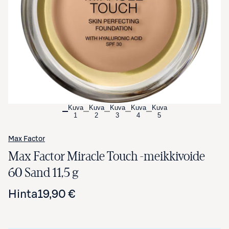
Avaa tuotekuva suurennettuna
Kuva
Kuva
Kuva
Kuva
Kuva
1
2
3
4
5
Max Factor
Max Factor Miracle Touch -meikkivoide
60 Sand 11,5 g
Hinta
19,90 €