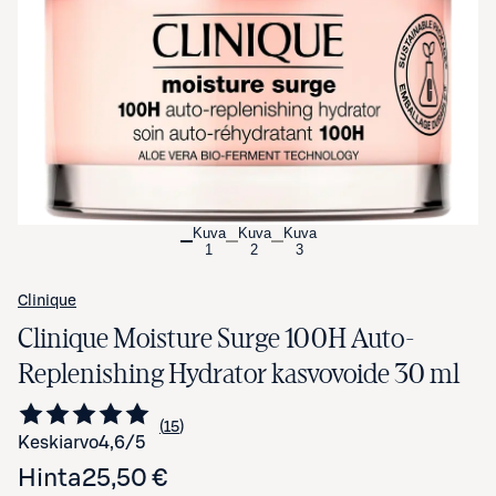
Avaa tuotekuva suurennettuna
Kuva
Kuva
Kuva
1
2
3
Clinique
Clinique Moisture Surge 100H Auto-
Replenishing Hydrator kasvovoide 30 ml
15
Siirry arvioihin
kappaletta
Keskiarvo
4,6
/5
Hinta
25,50 €