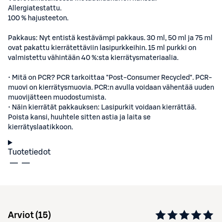
Allergiatestattu.
100 % hajusteeton.
Pakkaus: Nyt entistä kestävämpi pakkaus. 30 ml, 50 ml ja 75 ml
ovat pakattu kierrätettäviin lasipurkkeihin. 15 ml purkki on
valmistettu vähintään 40 %:sta kierrätysmateriaalia.
• Mitä on PCR? PCR tarkoittaa "Post-Consumer Recycled". PCR-
muovi on kierrätysmuovia. PCR:n avulla voidaan vähentää uuden
muovijätteen muodostumista.
• Näin kierrätät pakkauksen: Lasipurkit voidaan kierrättää.
Poista kansi, huuhtele sitten astia ja laita se
kierrätyslaatikkoon.
Tuotetiedot
Arviot (
15
)