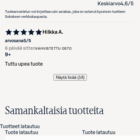
Keskiarvo
4,6
/5
Tuotearvostelun voi kirjoittaa vain asiakas, joka on ostanut kyseisen tuotteen
Sokoksen verkkokaupasta.
Hilkka A.
arvosana
5
/5
6 päivää sitten
VAHVISTETTU OSTO
9+
Tuttu upea tuote
Näytä lisää (
14
)
Samankaltaisia tuotteita
Tuotteet latautuu
Tuote latautuu
Tuote latautuu