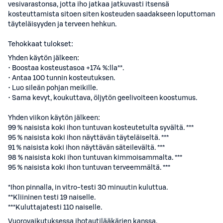
vesivarastonsa, jotta iho jatkaa jatkuvasti itsensä
kosteuttamista sitoen siten kosteuden saadakseen loputtoman
täyteläisyyden ja terveen hehkun.
Tehokkaat tulokset:
Yhden käytön jälkeen:
• Boostaa kosteustasoa +174 %:lla**.
• Antaa 100 tunnin kosteutuksen.
• Luo sileän pohjan meikille.
• Sama kevyt, koukuttava, öljytön geelivoiteen koostumus.
Yhden viikon käytön jälkeen:
99 % naisista koki ihon tuntuvan kosteutetulta syvältä. ***
95 % naisista koki ihon näyttävän täyteläiseltä. ***
91 % naisista koki ihon näyttävän säteilevältä. ***
98 % naisista koki ihon tuntuvan kimmoisammalta. ***
95 % naisista koki ihon tuntuvan terveemmältä. ***
*Ihon pinnalla, in vitro-testi 30 minuutin kuluttua.
**Kliininen testi 19 naiselle.
***Kuluttajatesti 110 naiselle.
Vuorovaikutuksessa ihotautilääkärien kanssa.