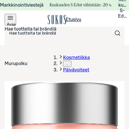
Kuukauden S-Edut vähintään –20 %
Markkinointiviestejä
kuuk
S-
Edui
Etusivu
Avaa
valikko
Hae tuotteita tai brändiä
Kosmetiikka
Murupolku
…
Päivävoiteet