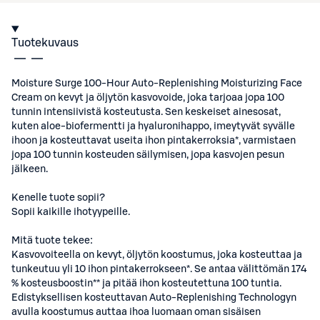
Tuotekuvaus
Moisture Surge 100-Hour Auto-Replenishing Moisturizing Face
Cream on kevyt ja öljytön kasvovoide, joka tarjoaa jopa 100
tunnin intensiivistä kosteutusta. Sen keskeiset ainesosat,
kuten aloe-biofermentti ja hyaluronihappo, imeytyvät syvälle
ihoon ja kosteuttavat useita ihon pintakerroksia*, varmistaen
jopa 100 tunnin kosteuden säilymisen, jopa kasvojen pesun
jälkeen.
Kenelle tuote sopii?
Sopii kaikille ihotyypeille.
Mitä tuote tekee:
Kasvovoiteella on kevyt, öljytön koostumus, joka kosteuttaa ja
tunkeutuu yli 10 ihon pintakerrokseen*. Se antaa välittömän 174
% kosteusboostin** ja pitää ihon kosteutettuna 100 tuntia.
Edistyksellisen kosteuttavan Auto-Replenishing Technologyn
avulla koostumus auttaa ihoa luomaan oman sisäisen