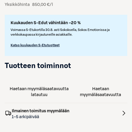
Yksikköhinta
850,00 €/l
Kuukauden S-Edut vähintään –20 %
Voimassa S-Etukortilla 30.8. asti Sokoksella, Sokos Emotionissa ja
verkkokaupassa kirjautuneille asiakkaille.
Katso kuukauden S-Etutuotteet
Tuotteen toiminnot
Haetaan myymäläsaatavuutta
Haetaan
latautuu
myymäläsaatavuutta
Ilmainen toimitus myymälään
1–5 arkipäivää