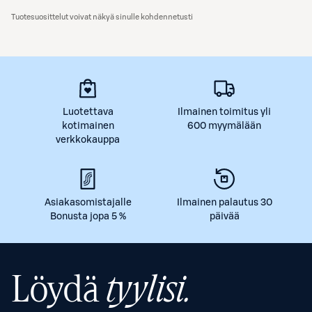
Tuotesuosittelut voivat näkyä sinulle kohdennetusti
Luotettava
Ilmainen toimitus yli
kotimainen
600 myymälään
verkkokauppa
Asiakasomistajalle
Ilmainen palautus 30
Bonusta jopa 5 %
päivää
Löydä
tyylisi.