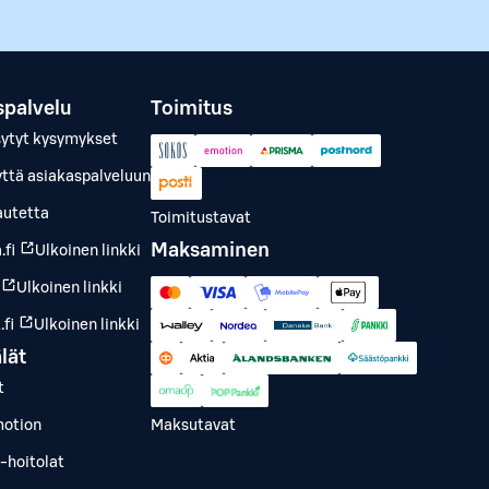
spalvelu
Toimitus
sytyt kysymykset
yttä asiakaspalveluun
autetta
Toimitustavat
Maksaminen
.fi
Ulkoinen linkki
Ulkoinen linkki
fi
Ulkoinen linkki
lät
t
otion
Maksutavat
-hoitolat