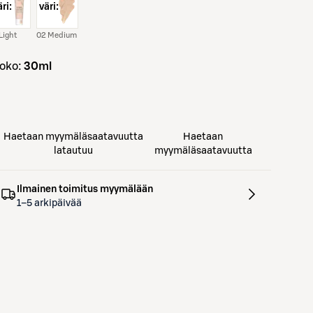
ri:
väri:
Light
02 Medium
koko:
30ml
Haetaan myymäläsaatavuutta
Haetaan
latautuu
myymäläsaatavuutta
Ilmainen toimitus myymälään
1–5 arkipäivää