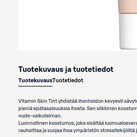
Tuotekuvaus ja tuotetiedot
Tuotekuvaus
Tuotetiedot
Vitamin Skin Tint yhdistää ihonhoidon kevyesti sävyte
pieniä epätasaisuuksia ihosta. Sen silkkinen koostum
nude-vaikutelman.
Luonnollinen koostumus, joka sisältää luomualoeveraa
rauhoittaa ja suojaa ihoa ympäristön stressitekijöiltä