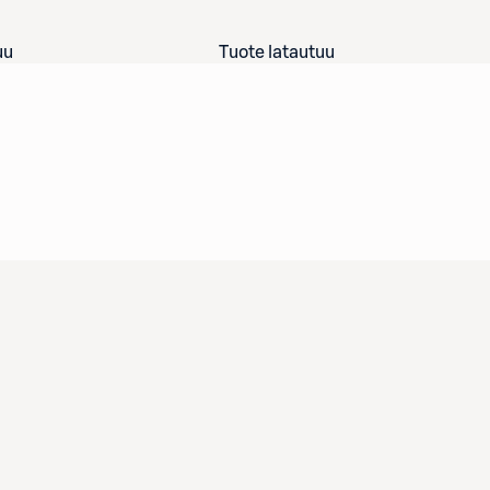
uu
Tuote latautuu