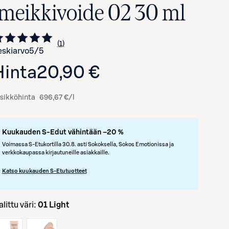
-meikkivoide 02 30 ml
1
Siirry arvioihin
kappale
skiarvo
5
/5
Hinta
20,90 €
sikköhinta
696,67 €/l
Kuukauden S-Edut vähintään –20 %
Voimassa S-Etukortilla 30.8. asti Sokoksella, Sokos Emotionissa ja
verkkokaupassa kirjautuneille asiakkaille.
Katso kuukauden S-Etutuotteet
Valittu väri:
01 Light