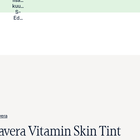
lisää
Lisätietoja
kuukauden
S-
Eduista
vera
lavera Vitamin Skin Tint