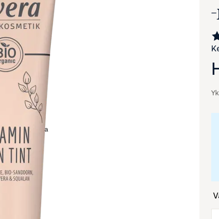
Ke
Yk
va suurennettuna