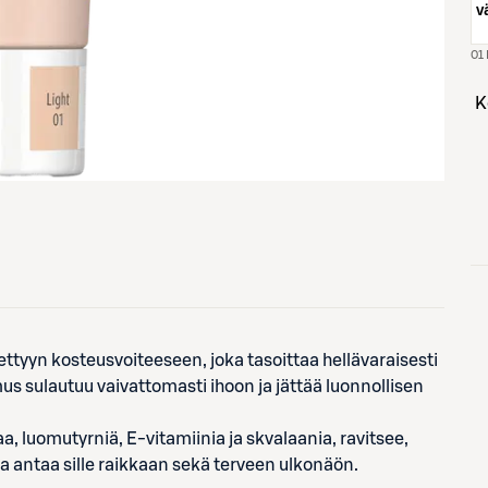
vä
01 
ttyyn kosteusvoiteeseen, joka tasoittaa hellävaraisesti
us sulautuu vaivattomasti ihoon ja jättää luonnollisen
, luomutyrniä, E-vitamiinia ja skvalaania, ravitsee,
 ja antaa sille raikkaan sekä terveen ulkonäön.