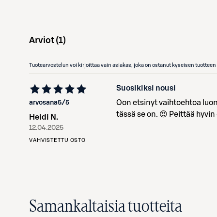
Arviot (
1
)
Tuotearvostelun voi kirjoittaa vain asiakas, joka on ostanut kyseisen tuotte
Suosikiksi nousi
Oon etsinyt vaihtoehtoa luon
arvosana
5
/5
tässä se on. 😍 Peittää hyvin
Heidi N.
12.04.2025
VAHVISTETTU OSTO
Samankaltaisia tuotteita