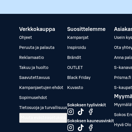
Verkkokauppa
Suosittelemme
Asiaka
Ohjeet
Kampanjat
Usein ky
Peruuta ja palauta
Inspiroidu
Ota yhte
Reklamaatio
Brändit
Anna pal
Takuu ja huolto
OUTLET
S-kanava
Saavutettavuus
Black Friday
Prisma.fi
Kampanjaetujen ehdot
Kuvasto
S-kaupat.
Myymä
Sopimusehdot
Myymälä
Sokoksen tyylivinkit
Tietosuoja ja turvallisuus
Sokos Em
Muuta evästeasetuksia
Sokoksen kauneusvinkit
Hyvä Olo 