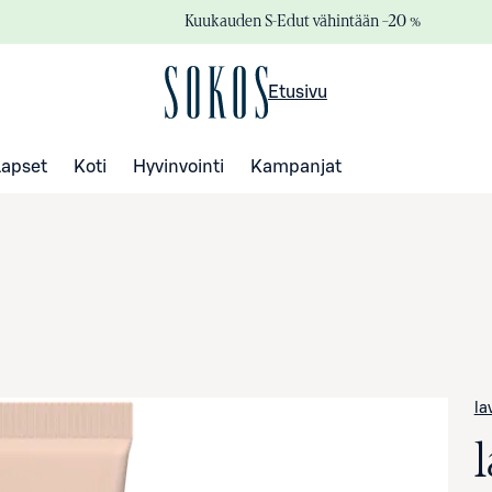
Kuukauden S-Edut vähintään –20 %
Etusivu
Lapset
Koti
Hyvinvointi
Kampanjat
la