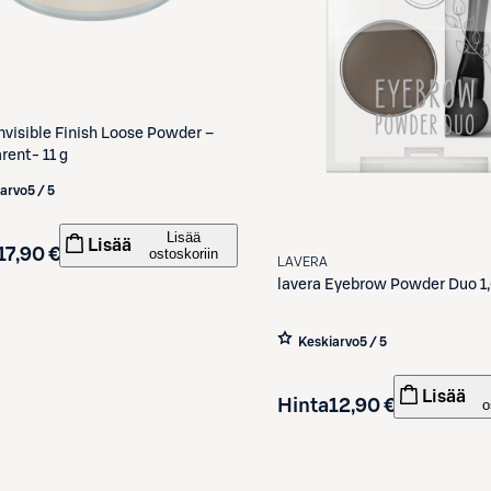
nvisible Finish Loose Powder –
rent- 11 g
iarvo
5 / 5
Lisää
Lisää
17,90 €
ostoskoriin
LAVERA
lavera
Eyebrow Powder Duo 1
Keskiarvo
5 / 5
Lisää
Hinta
12,90 €
o