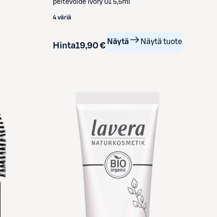
peitevoide Ivory 01 5,5ml
4 väriä
Näytä
Näytä tuote
Hinta
19,90 €