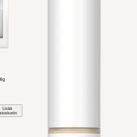
,6g
Lisää
stoskoriin