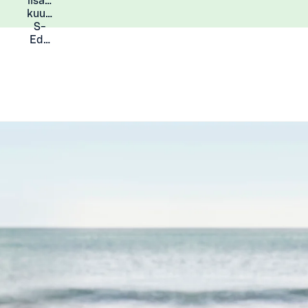
lisää
Lisätietoja
kuukauden
S-
Eduista