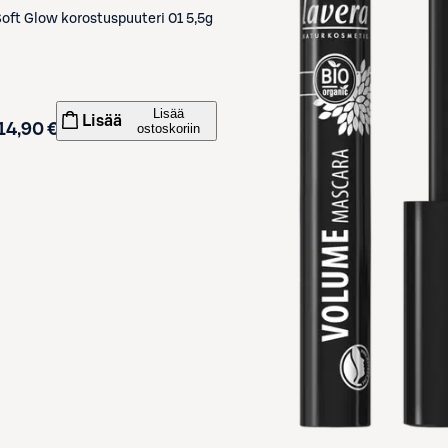
oft Glow korostuspuuteri 01 5,5g
Lisää
Lisää
14,90 €
ostoskoriin