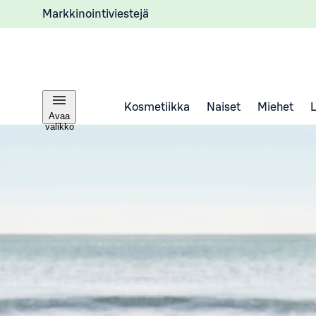
Markkinointiviestejä
Kosmetiikka
Naiset
Miehet
Avaa
valikko