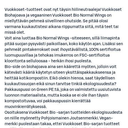
Vuokkoset-tuotteet ovat nyt täysin hiilineutraaleja! Vuokkoset
Biohajoava ja vegaaninen Vuokkoset Bio Normal Wings on
miellyttävän pehmeä siivellinen ohutside. Se pitää olosi
varmana kuukautistesi aikana riippumatta siitä, mitä teet tai
missä olet.
Voit aina luottaa Bio Normal Wings -siteeseen, sillä liimapinta
pitää suojan pysyvästi paikoillaan, koko käytön ajan. Lisäksi sen
pehmeät pintakerrokset ovat ihoystävällistä, 100% sertifioitua
luomupuuvillaa ja tehokas imukerros on FSC-sertifioitua
klooritonta selluloosaa - herkän ihosi puolesta.
Bio-side on biohajoava aina sen käärettä myöten, jolloin voit
kätevästi kääriä käytetyn siteen yksittäispakkaukseensa ja
heittää kotikompostiin. Eikö olekin hienoa, saat täydellisen
kuukautissuojan eikä sinun tarvitse tinkiä ekologisuudesta?
Pakkauspussi on Green PE:tä, joka on valmistettu uusiutuvista
luonnon materiaalista, mutta koska se ei ole ihan täysin
kompostoituvaa, voi pakkauspussin kierrättää
muovinkierrätyksessä.
Osoituksena Vuokkoset Bio -sarjan tuotteiden ekologisuudesta
on niille myönnetty Pohjoismainen Joutsenmerkki. Vegan-
merkki puolestaan takaa, ettei Vuokkoset Bio-sarjan tuotteet