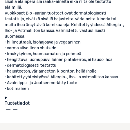
sisällä eläinperäisiä raaka-aineita eikä niitä ole testattu
eläimillä.
Vuokkoset Bio -sarjan tuotteet ovat dermatologisesti
testattuja, eivätkä sisällä hajusteita, väriaineita, klooria tai
muita ihoa ärsyttäviä kemikaaleja. Kehitetty yhdessä Allergia-,
Iho- ja Astmaliiton kanssa. Valmistettu vastuullisesti
Suomessa.
• hiilineutraali, biohajoava ja vegaaninen
• varma siivellinen ohutside
• imukykyinen, huomaamaton ja pehmeä
• hengittävä luomupuuvillainen pintakerros, ei haudo ihoa
• dermatologisesti testattu
• hajusteeton, väriaineeton, klooriton, hellä iholle
• kehitetty yhteistyössä Allergia-, iho- ja astmaliiton kanssa
• Avainlippu- ja Joutsenmerkitty tuote
• kotimainen
Tuotetiedot