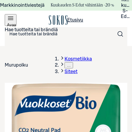
Kuukauden S-Edut vähintään –20 %
Markkinointiviestejä
kuuk
S-
Edui
Etusivu
Avaa
valikko
Hae tuotteita tai brändiä
Kosmetiikka
Murupolku
…
Siteet