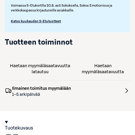
Voimassa S-Etukortilla 30.8. asti Sokoksella, Sokos Emotionissa ja
verkkokaupassa kirjautuneille asiakkaille.
Katso kuukauden S-Etutuotteet
Tuotteen toiminnot
Haetaan myymäläsaatavuutta
Haetaan
latautuu
myymäläsaatavuutta
Ilmainen toimitus myymälään
1–5 arkipäivää
Tuotekuvaus