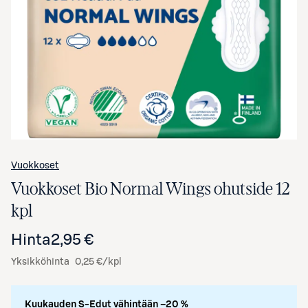
Avaa tuotekuva suurennettuna
Vuokkoset
Vuokkoset Bio Normal Wings ohutside 12
kpl
Hinta
2,95 €
Yksikköhinta
0,25 €/kpl
Kuukauden S-Edut vähintään –20 %