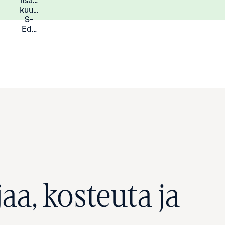
lisää
Lisätietoja
kuukauden
S-
Eduista
aa, kosteuta ja