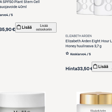
A
SPF50 Plant Stem Cell
suojavoide 40ml
iarvo
4 / 5
Lisää
Lisää
35,90 €
ostoskoriin
ELIZABETH ARDEN
Elizabeth Arden
Eight Hour L
Honey huulirasva 3,7 g
Keskiarvo
4 / 5
Lisää
Hinta
33,50 €