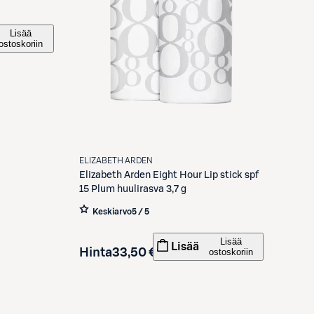
Lisää
ostoskoriin
ELIZABETH ARDEN
Elizabeth Arden
Eight Hour Lip stick spf
15 Plum huulirasva 3,7 g
Keskiarvo
5 / 5
Lisää
Lisää
Hinta
33,50 €
ostoskoriin