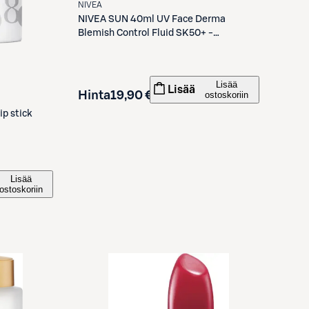
NIVEA
NIVEA
SUN 40ml UV Face Derma
Blemish Control Fluid SK50+ -
aurinkosuojavoide
Lisää
Lisää
Hinta
19,90 €
ostoskoriin
ip stick
Lisää
ostoskoriin