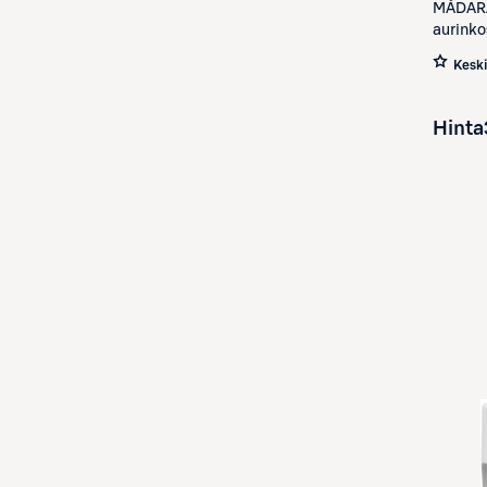
MÁDAR
aurinko
Kesk
Hinta