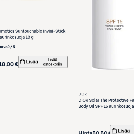
metics Suntouchable Invisi-Stick
aurinkosuoja 18 g
iarvo
2 / 5
Lisää
Lisää
18,00 €
ostoskoriin
DIOR
DIOR
Solar The Protective F
Body Oil SPF 15 aurinkosuoja
Lisää
Hinta
50,50 €