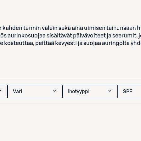
n kahden tunnin välein sekä aina uimisen tai runsaan hik
ös aurinkosuojaa sisältävät päivävoiteet ja seerumit, j
e kosteuttaa, peittää kevyesti ja suojaa auringolta yhde
Väri
Ihotyyppi
SPF