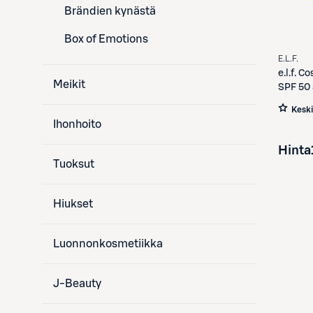
Brändien kynästä
Box of Emotions
E.L.F.
e.l.f.
Cos
Meikit
SPF 50 
Kesk
Ihonhoito
Hinta
Tuoksut
Hiukset
Luonnonkosmetiikka
J-Beauty