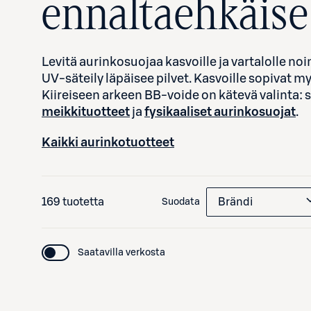
ennaltaehkäise
Levitä aurinkosuojaa kasvoille ja vartalolle noi
UV-säteily läpäisee pilvet. Kasvoille sopivat my
Kiireiseen arkeen BB-voide on kätevä valinta: s
meikkituotteet
ja
fysikaaliset aurinkosuojat
.
Kaikki aurinkotuotteet
169 tuotetta
Brändi
Suodata
Saatavilla verkosta