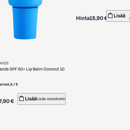
Lisää
Hinta
15,90 €
SANDS
Sands
SPF 50+ Lip Balm Coconut 10
iarvo
4,5 / 5
Lisää
Lisää ostoskoriin
7,90 €