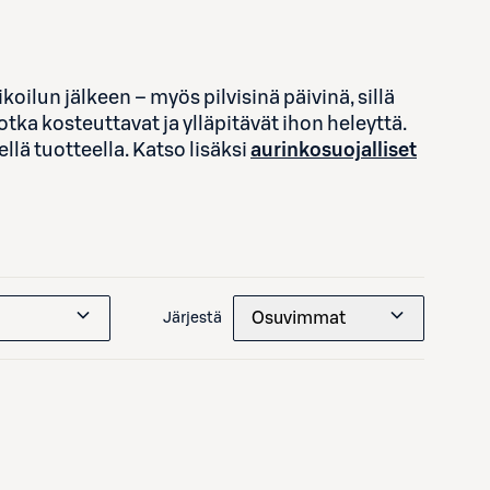
oilun jälkeen – myös pilvisinä päivinä, sillä
otka kosteuttavat ja ylläpitävät ihon heleyttä.
llä tuotteella.
Katso lisäksi
aurinkosuojalliset
Osuvimmat
Järjestä