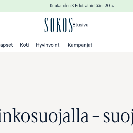
Kuukauden S-Edut vähintään –20 %
Etusivu
Lapset
Koti
Hyvinvointi
Kampanjat
nkosuojalla – suoj