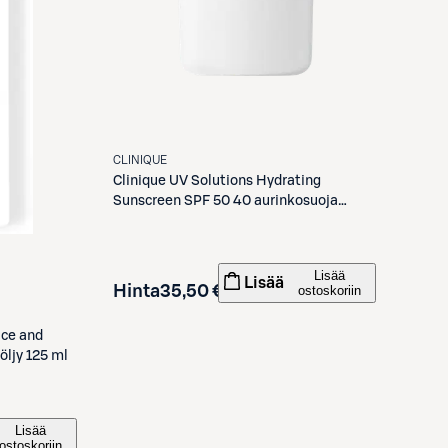
CLINIQUE
Clinique
UV Solutions Hydrating
Sunscreen SPF 50 40 aurinkosuoja
kasvoille 40 ml
Lisää
Lisää
Hinta
35,50 €
ostoskoriin
ace and
öljy 125 ml
Lisää
ostoskoriin