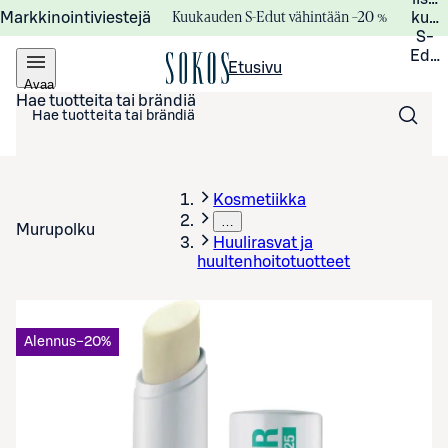
Kuukauden S-Edut vähintään –20 %
Markkinointiviestejä
kuuk
S-
Edui
Etusivu
Avaa
valikko
Hae tuotteita tai brändiä
Kosmetiikka
…
Murupolku
Huulirasvat ja
huultenhoitotuotteet
Alennus
−20%