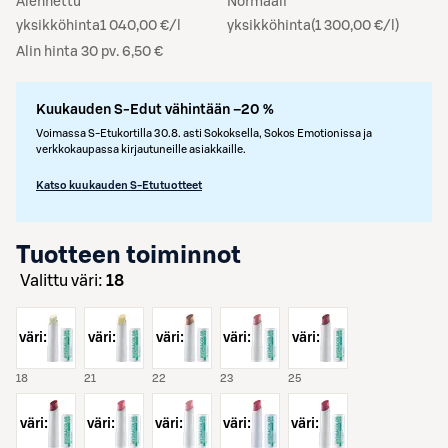
Alennettu
Normaali
yksikköhinta
1 040,00 €/l
yksikköhinta
(
1 300,00 €/l
)
Alin hinta 30 pv. 6,50 €
Kuukauden S-Edut vähintään –20 %
Voimassa S-Etukortilla 30.8. asti Sokoksella, Sokos Emotionissa ja
verkkokaupassa kirjautuneille asiakkaille.
Katso kuukauden S-Etutuotteet
Tuotteen toiminnot
Valittu väri:
18
väri:
väri:
väri:
väri:
väri:
18
21
22
23
25
väri:
väri:
väri:
väri:
väri: