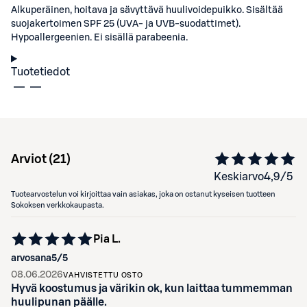
Alkuperäinen, hoitava ja sävyttävä huulivoidepuikko. Sisältää
suojakertoimen SPF 25 (UVA- ja UVB-suodattimet).
Hypoallergeenien. Ei sisällä parabeenia.
Tuotetiedot
Arviot (
21
)
Keskiarvo
4,9
/5
Tuotearvostelun voi kirjoittaa vain asiakas, joka on ostanut kyseisen tuotteen
Sokoksen verkkokaupasta.
Pia L.
arvosana
5
/5
08.06.2026
VAHVISTETTU OSTO
Hyvä koostumus ja värikin ok, kun laittaa tummemman
huulipunan päälle.