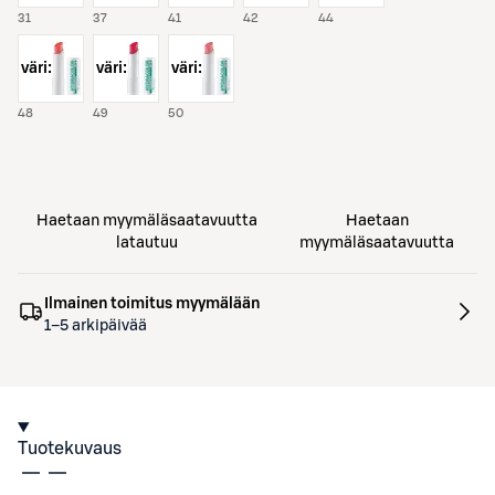
31
37
41
42
44
väri:
väri:
väri:
48
49
50
Haetaan myymäläsaatavuutta
Haetaan
latautuu
myymäläsaatavuutta
Ilmainen toimitus myymälään
1–5 arkipäivää
Tuotekuvaus