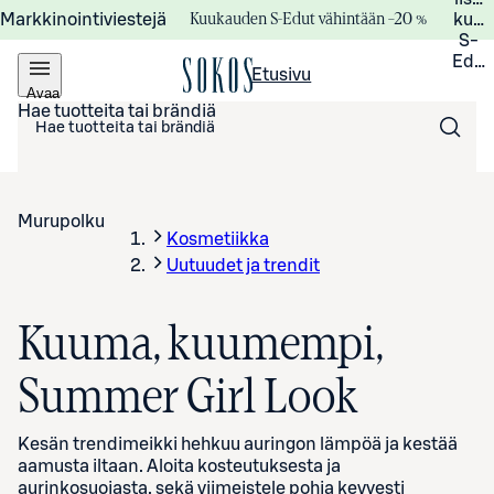
Kuukauden S-Edut vähintään –20 %
Markkinointiviestejä
kuuk
S-
Edui
Etusivu
Avaa
valikko
Hae tuotteita tai brändiä
Murupolku
Kosmetiikka
Uutuudet ja trendit
Kuuma, kuumempi,
Summer Girl Look
Kesän trendimeikki hehkuu auringon lämpöä ja kestää
aamusta iltaan. Aloita kosteutuksesta ja
aurinkosuojasta, sekä viimeistele pohja kevyesti