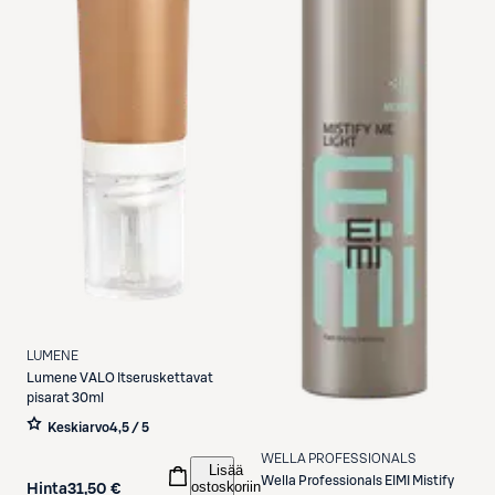
LUMENE
Lumene
VALO Itseruskettavat
pisarat 30ml
Keskiarvo
4,5 / 5
WELLA PROFESSIONALS
Lisää
Wella Professionals
EIMI Mistify
ostoskoriin
Hinta
31,50 €