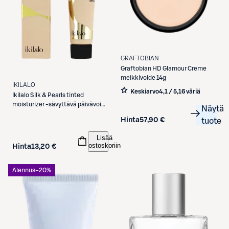
GRAFTOBIAN
Graftobian
HD Glamour Creme
meikkivoide 14g
IKILALO
Keskiarvo
4,1 / 5
,
16 väriä
Ikilalo
Silk & Pearls tinted
moisturizer -sävyttävä päivävoide
Näytä
10 ml
Hinta
57,90 €
tuote
Lisää
ostoskoriin
Hinta
13,20 €
Alennus
−20%