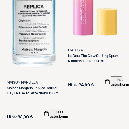
ISADORA
IsaDora
The Glow Setting Spray
Kiinnityssuihke 100 ml
Lisää
MAISON MARGIELA
ostoskoriin
Hinta
24,90 €
Maison Margiela
Replica Sailing
Day Eau De Toilette tuoksu 30 ml
Lisää
ostoskoriin
Hinta
82,90 €