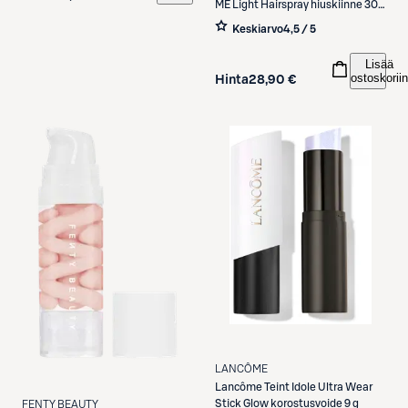
ME Light Hairspray hiuskiinne 300
ml
Keskiarvo
4,5 / 5
Lisää
ostoskoriin
Hinta
28,90 €
LANCÔME
Lancôme
Teint Idole Ultra Wear
Stick Glow korostusvoide 9 g
FENTY BEAUTY