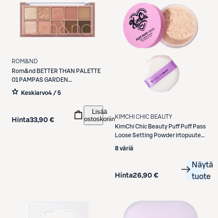
ROM&ND
Rom&nd
BETTER THAN PALETTE
01 PAMPAS GARDEN
luomiväripaletti
Keskiarvo
4 / 5
Lisää
KIMCHI CHIC BEAUTY
ostoskoriin
Hinta
33,90 €
KimChi Chic Beauty
Puff Puff Pass
Loose Setting Powder irtopuuteri
24 g
8 väriä
Näytä
Hinta
26,90 €
tuote