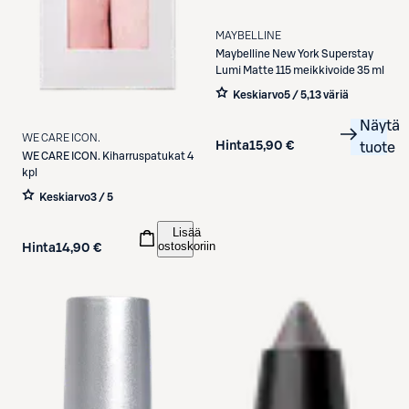
MAYBELLINE
Maybelline
New York Superstay
Lumi Matte 115 meikkivoide 35 ml
Keskiarvo
5 / 5
,
13 väriä
Näytä
WE CARE ICON.
Hinta
15,90 €
tuote
WE CARE ICON.
Kiharruspatukat 4
kpl
Keskiarvo
3 / 5
Lisää
ostoskoriin
Hinta
14,90 €