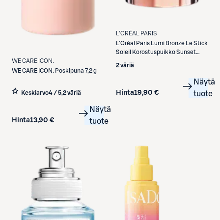
L'ORÉAL PARIS
L'Oréal Paris
Lumi Bronze Le Stick
Soleil Korostuspuikko Sunset
WE CARE ICON.
Doré 9 g
2 väriä
WE CARE ICON.
Poskipuna 7,2 g
Näytä
Hinta
19,90 €
Keskiarvo
4 / 5
,
2 väriä
tuote
Näytä
Hinta
13,90 €
tuote