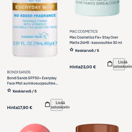
MAC COSMETICS
Mac Cosmetics
Fix+ Stay Over
Matte 24HR -kasvosuihke 30 ml
Keskiarvo
5 / 5
Lisää
ostoskoriin
Hinta
23,00 €
BONDI SANDS
Bondi Sands
SPF50+ Everyday
Face Mist aurinkosuojasuihke
kasvoille 60 ml
Keskiarvo
5 / 5
Lisää
ostoskoriin
Hinta
17,90 €