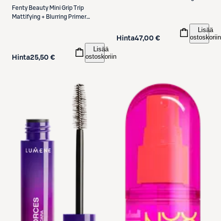
Fenty Beauty
Mini Grip Trip
Mattifying + Blurring Primer
pohjustustuote 15 ml
Lisää
ostoskoriin
Hinta
47,00 €
Lisää
ostoskoriin
Hinta
25,50 €