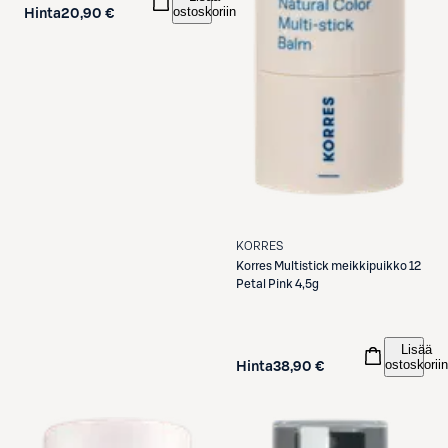
ostoskoriin
Hinta
20,90 €
KORRES
Korres
Multistick meikkipuikko 12
Petal Pink 4,5g
Lisää
ostoskoriin
Hinta
38,90 €