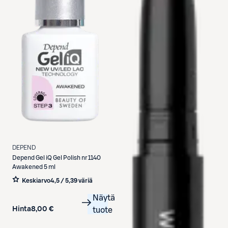
DEPEND
Depend
Gel iQ Gel Polish nr 1140
Awakened 5 ml
Keskiarvo
4,5 / 5
,
39 väriä
Näytä
Hinta
8,00 €
tuote