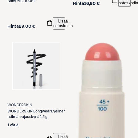
Body Mist 100ml
ostoskoriin
Hinta
16,90 €
Lisää
ostoskoriin
Hinta
29,00 €
WONDERSKIN
WONDERSKIN
Longwear Eyeliner
-silmänrajauskynä 1,2 g
1 väriä
Lisää