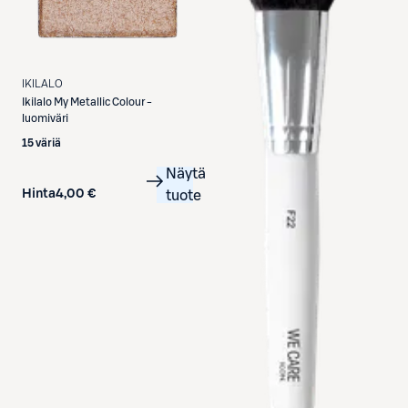
IKILALO
Ikilalo
My Metallic Colour -
luomiväri
15 väriä
Näytä
Hinta
4,00 €
tuote