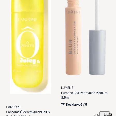
LUMENE
Lumene
Blur Peitevoide Medium
8,5ml
Keskiarvo
5 / 5
LANCÔME
Lancôme
Ô Zenith Juicy Hair &
Lisää