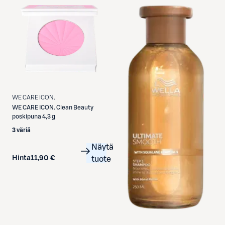
WE CARE ICON.
WE CARE ICON.
Clean Beauty
poskipuna 4,3 g
3 väriä
Näytä
Hinta
11,90 €
tuote