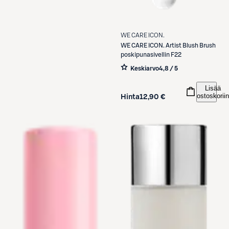
WE CARE ICON.
WE CARE ICON.
Artist Blush Brush
poskipunasivellin F22
Keskiarvo
4,8 / 5
Lisää
ostoskoriin
Hinta
12,90 €