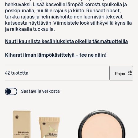
hehkuvaksi. Lisää kasvoille lämpöä korostuspuikolla ja
poskipunalla, huulille rajaus ja kiilto. Runsaat ripset,
tarkka rajaus ja helmiäishohtoinen luomiväri tekevät
katseesta näyttävän. Viimeistele look säihkyvillä kynsillä
ja raikkaalla tuoksulla.
Nauti kauniista kesähiuksista oikeilla täsmätuotteilla
Kiharat ilman lämpökäsittelyä – tee ne näin!
42 tuotetta
Rajaa
Saatavilla verkosta