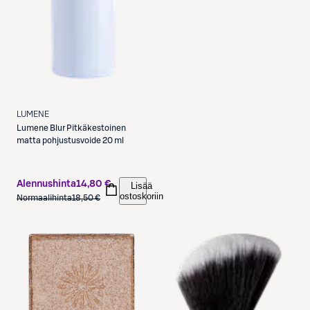
LUMENE
Lumene
Blur Pitkäkestoinen
matta pohjustusvoide 20 ml
Alennushinta
14,80 €
Lisää
ostoskoriin
Normaalihinta
18,50 €