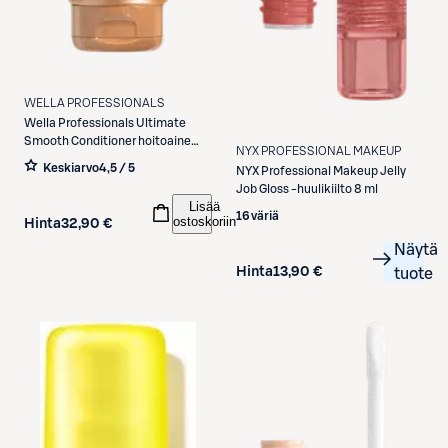
WELLA PROFESSIONALS
Wella Professionals
Ultimate
Smooth Conditioner hoitoaine
NYX PROFESSIONAL MAKEUP
200ml
Keskiarvo
4,5 / 5
NYX Professional Makeup
Jelly
Job Gloss -huulikiilto 8 ml
Lisää
16 väriä
ostoskoriin
Hinta
32,90 €
Näytä
Hinta
13,90 €
tuote