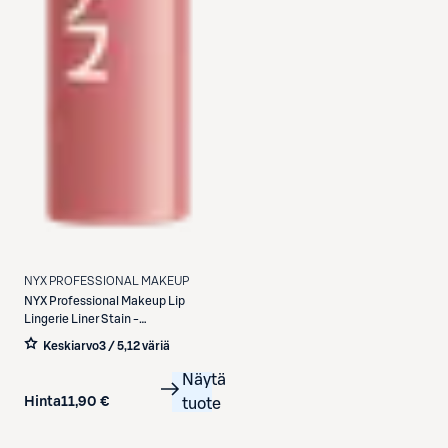
NYX PROFESSIONAL MAKEUP
NYX Professional Makeup
Lip
Lingerie Liner Stain -
huultenrajauskynä 1 ml
Keskiarvo
3 / 5
,
12 väriä
Näytä
Hinta
11,90 €
tuote