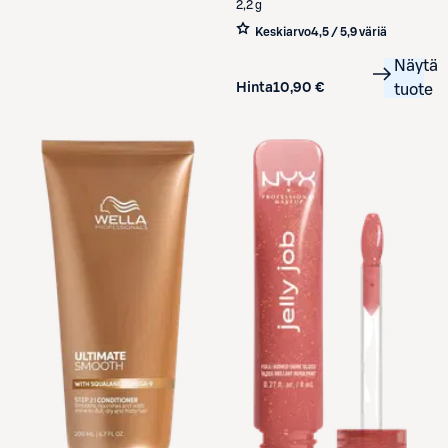
2,2 g
Keskiarvo
4,5 / 5
,
9 väriä
Näytä
Hinta
10,90 €
tuote