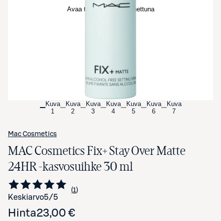
Avaa tuotekuva suurennettuna
Kuva
Kuva
Kuva
Kuva
Kuva
Kuva
Kuva
1
2
3
4
5
6
7
Mac Cosmetics
MAC Cosmetics Fix+ Stay Over Matte
24HR -kasvosuihke 30 ml
1
Siirry arvioihin
kappale
Keskiarvo
5
/5
Hinta
23,00 €