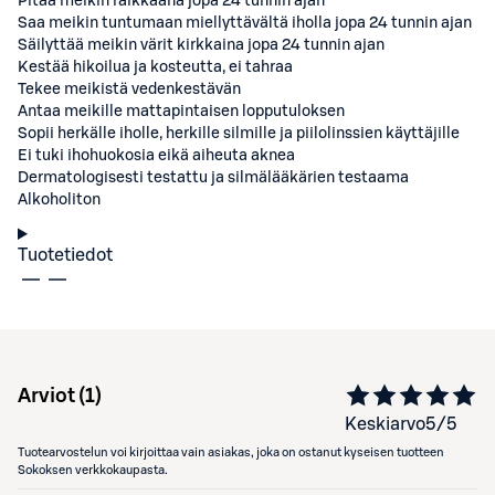
Pitää meikin raikkaana jopa 24 tunnin ajan
Saa meikin tuntumaan miellyttävältä iholla jopa 24 tunnin ajan
Säilyttää meikin värit kirkkaina jopa 24 tunnin ajan
Kestää hikoilua ja kosteutta, ei tahraa
Tekee meikistä vedenkestävän
Antaa meikille mattapintaisen lopputuloksen
Sopii herkälle iholle, herkille silmille ja piilolinssien käyttäjille
Ei tuki ihohuokosia eikä aiheuta aknea
Dermatologisesti testattu ja silmälääkärien testaama
Alkoholiton
Tuotetiedot
Arviot (
1
)
Keskiarvo
5
/5
Tuotearvostelun voi kirjoittaa vain asiakas, joka on ostanut kyseisen tuotteen
Sokoksen verkkokaupasta.