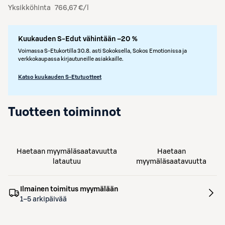
Yksikköhinta
766,67 €/l
Kuukauden S-Edut vähintään –20 %
Voimassa S-Etukortilla 30.8. asti Sokoksella, Sokos Emotionissa ja
verkkokaupassa kirjautuneille asiakkaille.
Katso kuukauden S-Etutuotteet
Tuotteen toiminnot
Haetaan myymäläsaatavuutta
Haetaan
latautuu
myymäläsaatavuutta
Ilmainen toimitus myymälään
1–5 arkipäivää