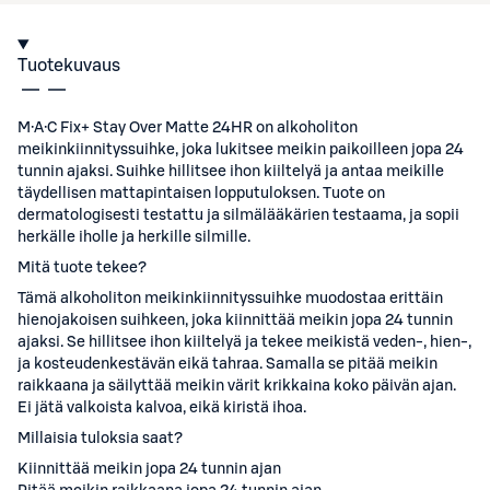
Tuotekuvaus
M·A·C Fix+ Stay Over Matte 24HR on alkoholiton
meikinkiinnityssuihke, joka lukitsee meikin paikoilleen jopa 24
tunnin ajaksi. Suihke hillitsee ihon kiiltelyä ja antaa meikille
täydellisen mattapintaisen lopputuloksen. Tuote on
dermatologisesti testattu ja silmälääkärien testaama, ja sopii
herkälle iholle ja herkille silmille.
Mitä tuote tekee?
Tämä alkoholiton meikinkiinnityssuihke muodostaa erittäin
hienojakoisen suihkeen, joka kiinnittää meikin jopa 24 tunnin
ajaksi. Se hillitsee ihon kiiltelyä ja tekee meikistä veden-, hien-,
ja kosteudenkestävän eikä tahraa. Samalla se pitää meikin
raikkaana ja säilyttää meikin värit krikkaina koko päivän ajan.
Ei jätä valkoista kalvoa, eikä kiristä ihoa.
Millaisia tuloksia saat?
Kiinnittää meikin jopa 24 tunnin ajan