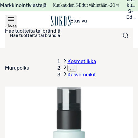
Kuukauden S-Edut vähintään –20 %
Markkinointiviestejä
kuuk
S-
Edui
Etusivu
Avaa
valikko
Hae tuotteita tai brändiä
Kosmetiikka
Murupolku
…
Kasvomeikit