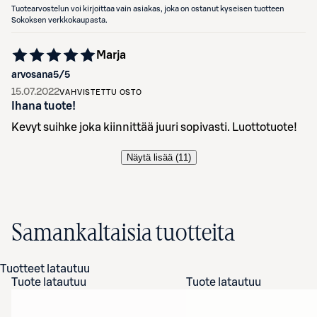
Tuotearvostelun voi kirjoittaa vain asiakas, joka on ostanut kyseisen tuotteen
Sokoksen verkkokaupasta.
Marja
arvosana
5
/5
15.07.2022
VAHVISTETTU OSTO
Ihana tuote!
Kevyt suihke joka kiinnittää juuri sopivasti. Luottotuote!
Näytä lisää (
11
)
Samankaltaisia tuotteita
Tuotteet latautuu
Tuote latautuu
Tuote latautuu