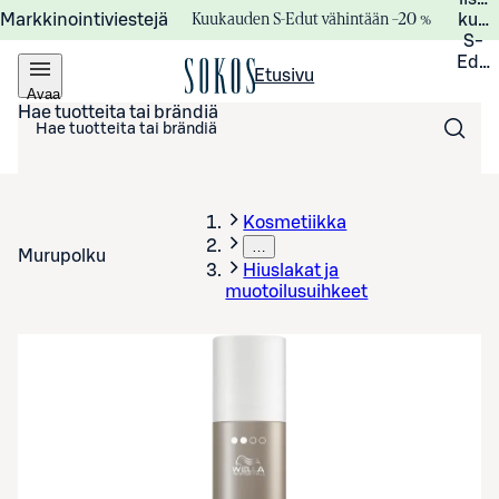
Kuukauden S-Edut vähintään –20 %
Markkinointiviestejä
kuuk
S-
Edui
Etusivu
Avaa
valikko
Hae tuotteita tai brändiä
Kosmetiikka
…
Murupolku
Hiuslakat ja
muotoilusuihkeet