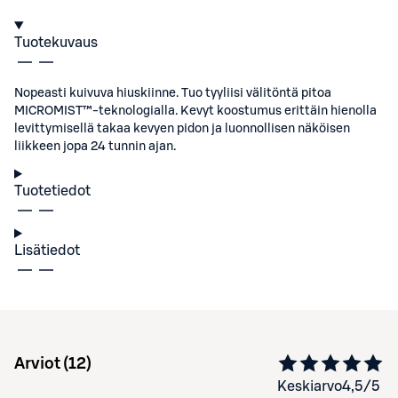
Tuotekuvaus
Nopeasti kuivuva hiuskiinne. Tuo tyyliisi välitöntä pitoa
MICROMIST™-teknologialla. Kevyt koostumus erittäin hienolla
levittymisellä takaa kevyen pidon ja luonnollisen näköisen
liikkeen jopa 24 tunnin ajan.
Tuotetiedot
Lisätiedot
Arviot (
12
)
Keskiarvo
4,5
/5