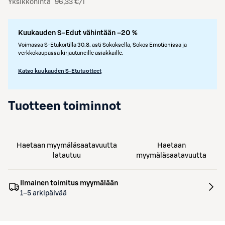
Yksikköhinta
96,33 €/l
Kuukauden S-Edut vähintään –20 %
Voimassa S-Etukortilla 30.8. asti Sokoksella, Sokos Emotionissa ja
verkkokaupassa kirjautuneille asiakkaille.
Katso kuukauden S-Etutuotteet
Tuotteen toiminnot
Haetaan myymäläsaatavuutta
Haetaan
latautuu
myymäläsaatavuutta
Ilmainen toimitus myymälään
1–5 arkipäivää