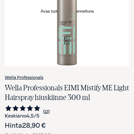
Avaa tuotekuva suurennettuna
Wella Professionals
Wella Professionals EIMI Mistify ME Light
Hairspray hiuskiinne 300 ml
12
Siirry arvioihin
kappaletta
Keskiarvo
4,5
/5
Hinta
28,90 €