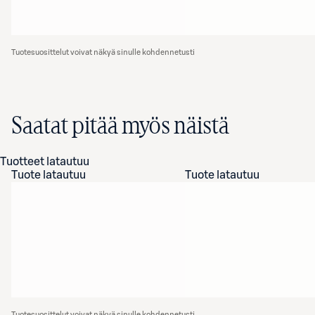
Tuotesuosittelut voivat näkyä sinulle kohdennetusti
Saatat pitää myös näistä
Tuotteet latautuu
Tuote latautuu
Tuote latautuu
Tuotesuosittelut voivat näkyä sinulle kohdennetusti