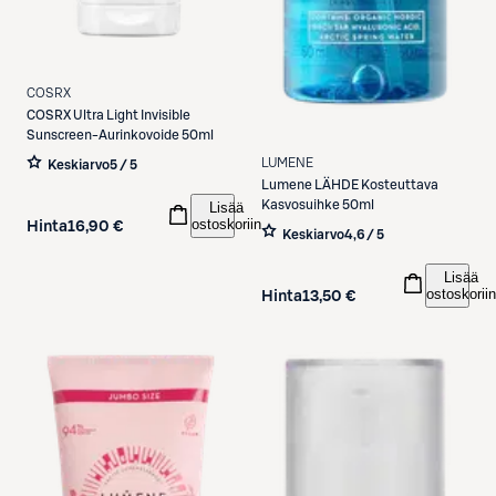
COSRX
COSRX
Ultra Light Invisible
Sunscreen-Aurinkovoide 50ml
LUMENE
Keskiarvo
5 / 5
Lumene
LÄHDE Kosteuttava
Kasvosuihke 50ml
Lisää
ostoskoriin
Hinta
16,90 €
Keskiarvo
4,6 / 5
Lisää
ostoskoriin
Hinta
13,50 €