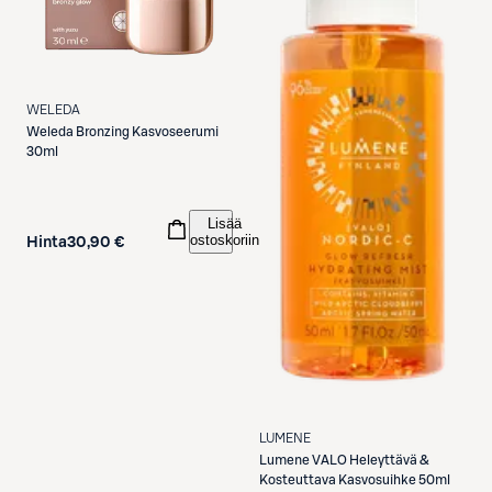
WELEDA
Weleda
Bronzing Kasvoseerumi
30ml
Lisää
ostoskoriin
Hinta
30,90 €
LUMENE
Lumene
VALO Heleyttävä &
Kosteuttava Kasvosuihke 50ml