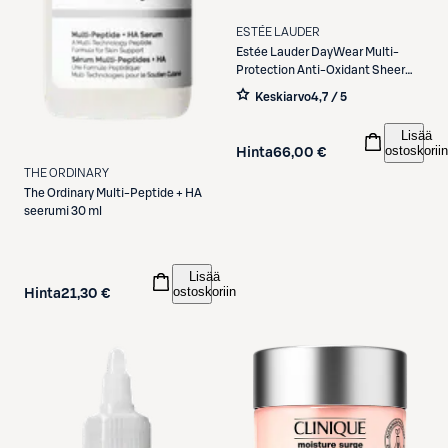
ESTÉE LAUDER
Estée Lauder
DayWear Multi-
Protection Anti-Oxidant Sheer
Tint Release Moisturiser SPF 15
Keskiarvo
4,7 / 5
sävyttävä päivävoide 50 ml
Lisää
ostoskoriin
Hinta
66,00 €
THE ORDINARY
The Ordinary
Multi-Peptide + HA
seerumi 30 ml
Lisää
ostoskoriin
Hinta
21,30 €