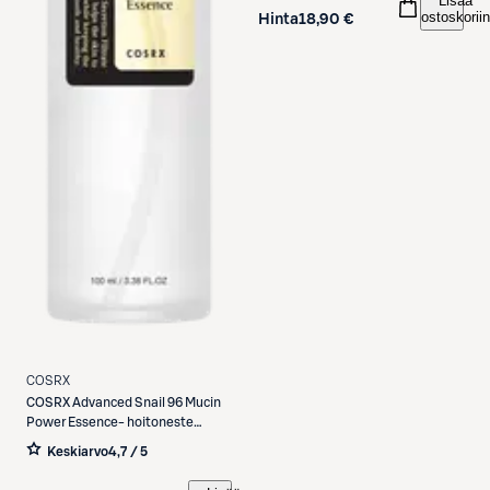
Lisää
ostoskoriin
Hinta
18,90 €
COSRX
COSRX
Advanced Snail 96 Mucin
Power Essence- hoitoneste
100ml
Keskiarvo
4,7 / 5