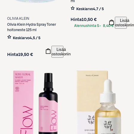
ml
Keskiarvo
4,7 / 5
OLIVIA KLEIN
Hinta
10,50 €
Lisää
Olivia Klein
Hydra Spray Toner
ostoskoriin
Alennushinta S-
8,40 €
hoitoneste 125 ml
Etukortilla
Keskiarvo
4,5 / 5
Lisää
ostoskoriin
Hinta
19,50 €