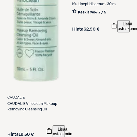
Multipeptidiseerumi 30 ml
Keskiarvo
4,7 / 5
Lisää
ostoskoriin
Hinta
62,90 €
CAUDALIE
CAUDALIE
Vinoclean Makeup
Removing Cleansing Oil
Lisää
ostoskoriin
Hinta
19,50 €