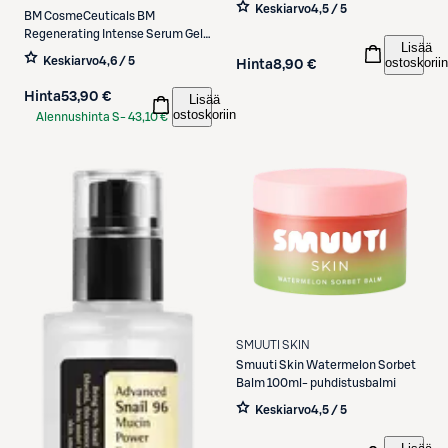
Keskiarvo
4,5 / 5
BM CosmeCeuticals
BM
Regenerating Intense Serum Gel
Lisää
28 tehoseerumi 30 ml
Keskiarvo
4,6 / 5
ostoskoriin
Hinta
8,90 €
Hinta
53,90 €
Lisää
ostoskoriin
Alennushinta S-
43,10 €
Etukortilla
SMUUTI SKIN
Smuuti Skin
Watermelon Sorbet
Balm 100ml- puhdistusbalmi
Keskiarvo
4,5 / 5