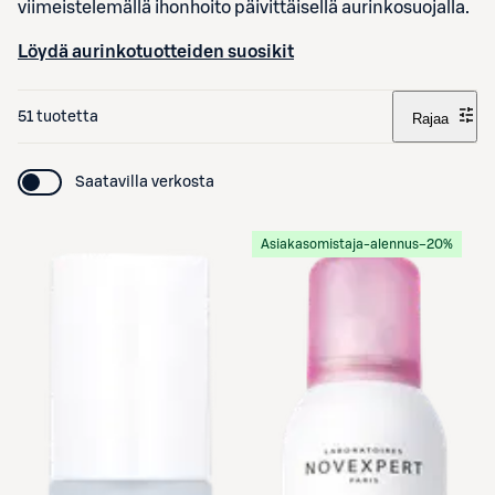
viimeistelemällä ihonhoito päivittäisellä aurinkosuojalla.
Löydä aurinkotuotteiden suosikit
51 tuotetta
Rajaa
Saatavilla verkosta
Asiakasomistaja-alennus
−20%