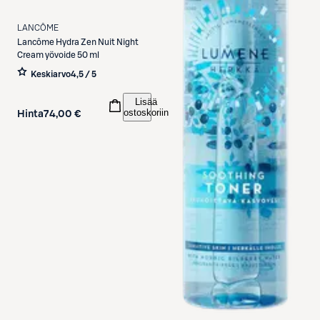
LANCÔME
Lancôme
Hydra Zen Nuit Night
Cream yövoide 50 ml
Keskiarvo
4,5 / 5
Lisää
ostoskoriin
Hinta
74,00 €