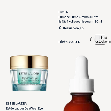
LUMENE
Lumene
Lumo Kimmoisuutta
lisäävä kollageeniseerumi 30ml
Keskiarvo
4 / 5
Lisää
ostoskoriin
Hinta
35,90 €
ESTÉE LAUDER
Estée Lauder
DayWear Eye