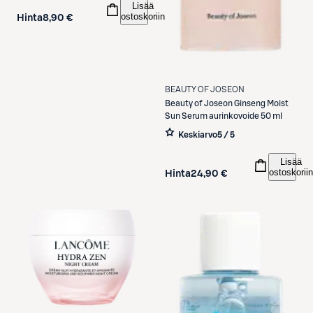
Lisää
ostoskoriin
Hinta
8,90 €
BEAUTY OF JOSEON
Beauty of Joseon
Ginseng Moist
Sun Serum aurinkovoide 50 ml
Keskiarvo
5 / 5
Lisää
ostoskoriin
Hinta
24,90 €