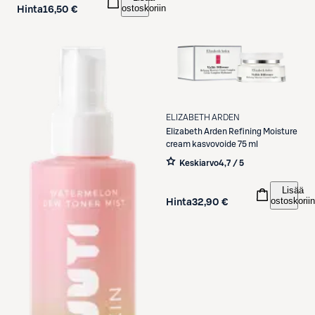
ostoskoriin
Hinta
16,50 €
ELIZABETH ARDEN
Elizabeth Arden
Refining Moisture
cream kasvovoide 75 ml
Keskiarvo
4,7 / 5
Lisää
ostoskoriin
Hinta
32,90 €