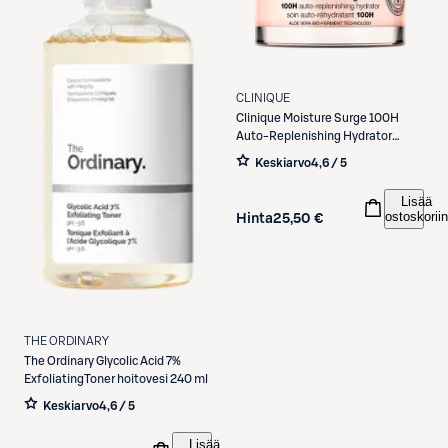
CLINIQUE
Clinique
Moisture Surge 100H
Auto-Replenishing Hydrator
kasvovoide 30 ml
Keskiarvo
4,6 / 5
Lisää
ostoskoriin
Hinta
25,50 €
THE ORDINARY
The Ordinary
Glycolic Acid 7%
ExfoliatingToner hoitovesi 240 ml
Keskiarvo
4,6 / 5
Lisää