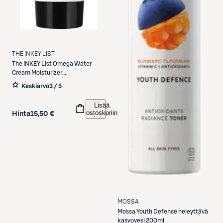
THE INKEY LIST
The INKEY List
Omega Water
Cream Moisturizer
geelikosteusvoide 50 ml
Keskiarvo
3 / 5
Lisää
ostoskoriin
Hinta
15,50 €
MOSSA
Mossa
Youth Defence heleyttävä
kasvovesi 200ml