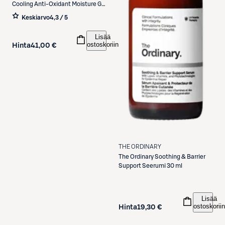
Cooling Anti-Oxidant Moisture Gel
Creme silmänympärysvoide 15 ml
Keskiarvo
4,3 / 5
Lisää
ostoskoriin
Hinta
41,00 €
THE ORDINARY
The Ordinary
Soothing & Barrier
Support Seerumi 30 ml
Lisää
ostoskoriin
Hinta
19,30 €