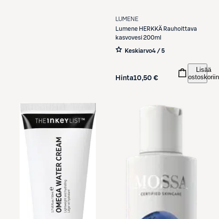
LUMENE
Lumene
HERKKÄ Rauhoittava
kasvovesi 200ml
Keskiarvo
4 / 5
Lisää
ostoskoriin
Hinta
10,50 €