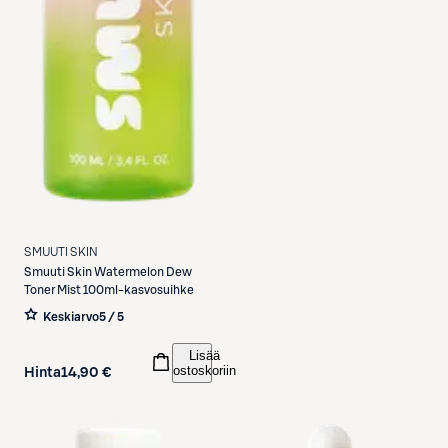
SMUUTI SKIN
Smuuti Skin
Watermelon Dew
Toner Mist 100ml-kasvosuihke
Keskiarvo
5 / 5
Lisää
ostoskoriin
Hinta
14,90 €