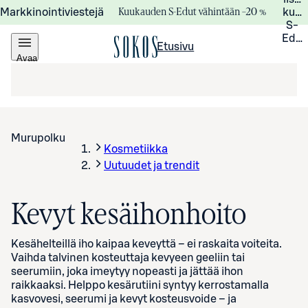
Kuukauden S-Edut vähintään –20 %
Markkinointiviestejä
kuuk
S-
Edui
Etusivu
Avaa
valikko
Murupolku
Kosmetiikka
Uutuudet ja trendit
Kevyt kesäihonhoito
Kesähelteillä iho kaipaa keveyttä – ei raskaita voiteita.
Vaihda talvinen kosteuttaja kevyeen geeliin tai
seerumiin, joka imeytyy nopeasti ja jättää ihon
raikkaaksi. Helppo kesärutiini syntyy kerrostamalla
kasvovesi, seerumi ja kevyt kosteusvoide – ja