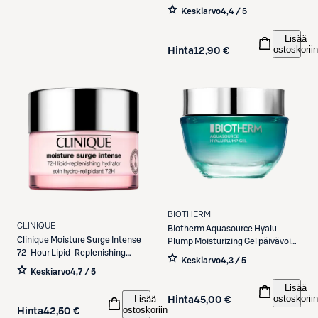
Keskiarvo
4,4 / 5
Lisää
ostoskoriin
Hinta
12,90 €
BIOTHERM
CLINIQUE
Biotherm
Aquasource Hyalu
Clinique
Moisture Surge Intense
Plump Moisturizing Gel päivävoide
72-Hour Lipid-Replenishing
50 ml
Keskiarvo
4,3 / 5
Hydrator kasvovoide 50 ml
Keskiarvo
4,7 / 5
Lisää
ostoskoriin
Lisää
Hinta
45,00 €
ostoskoriin
Hinta
42,50 €