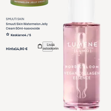
SMUUTI SKIN
Smuuti Skin
Watermelon Jelly
Cream 50ml-kasvovoide
Keskiarvo
4 / 5
Lisää
ostoskoriin
Hinta
14,90 €