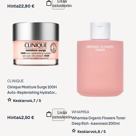
Lisää
ostoskoriin
Hinta
22,90 €
CLINIQUE
Clinique
Moisture Surge 100H
Auto-Replenishing Hydrator
kasvovoide 50 ml
Keskiarvo
4,7 / 5
Lisää
WHAMISA
ostoskoriin
Hinta
42,50 €
Whamisa
Organic Flowers Toner
Deep Rich -kasvovesi 200ml
Keskiarvo
4,8 / 5