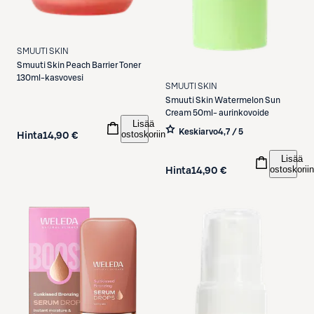
SMUUTI SKIN
Smuuti Skin
Peach Barrier Toner
130ml-kasvovesi
SMUUTI SKIN
Smuuti Skin
Watermelon Sun
Cream 50ml- aurinkovoide
Lisää
Keskiarvo
4,7 / 5
ostoskoriin
Hinta
14,90 €
Lisää
ostoskoriin
Hinta
14,90 €