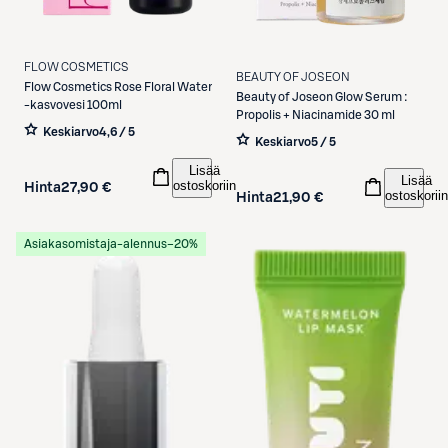
FLOW COSMETICS
BEAUTY OF JOSEON
Flow Cosmetics
Rose Floral Water
Beauty of Joseon
Glow Serum :
-kasvovesi 100ml
Propolis + Niacinamide 30 ml
Keskiarvo
4,6 / 5
Keskiarvo
5 / 5
Lisää
Lisää
ostoskoriin
Hinta
27,90 €
ostoskoriin
Hinta
21,90 €
Asiakasomistaja-alennus
−20%