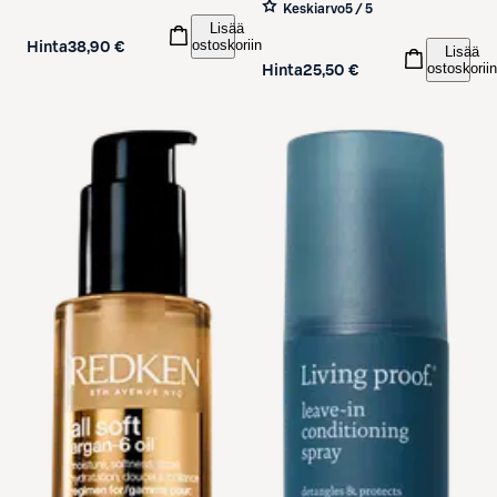
Keskiarvo
5 / 5
Lisää
ostoskoriin
Hinta
38,90 €
Lisää
ostoskoriin
Hinta
25,50 €