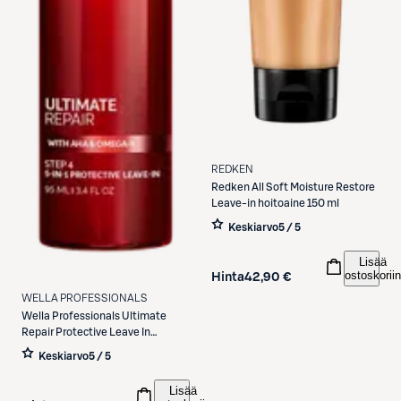
REDKEN
Redken
All Soft Moisture Restore
Leave-in hoitoaine 150 ml
Keskiarvo
5 / 5
Lisää
ostoskoriin
Hinta
42,90 €
WELLA PROFESSIONALS
Wella Professionals
Ultimate
Repair Protective Leave In
hiusvoide 95 ml
Keskiarvo
5 / 5
Lisää