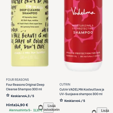
FOUR REASONS
CUTRIN
Four Reasons
Original Deep
Cleanse Shampoo 300 ml
Cutrin
VADELMA Kosteuttava ja
UV-Suojaava shampoo 300 ml
Keskiarvo
4,3 / 5
Keskiarvo
4 / 5
Hinta
14,90 €
Lisää
ostoskoriin
Alennushinta S-
11,10 €
Lisää