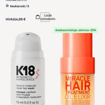
hiusnaamio 5 ml
Keskiarvo
5 / 5
Lisää
ostoskoriin
Hinta
14,95 €
Asiakasomistaja-alennus
−20%