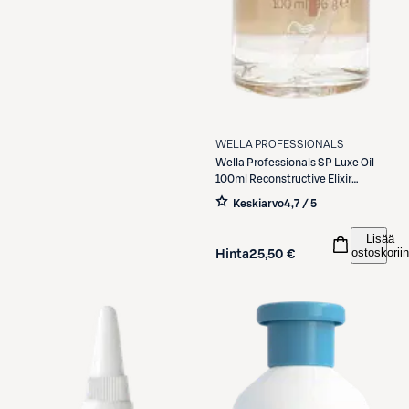
WELLA PROFESSIONALS
Wella Professionals
SP Luxe Oil
100ml Reconstructive Elixir
hiusöljy
Keskiarvo
4,7 / 5
Lisää
ostoskoriin
Hinta
25,50 €