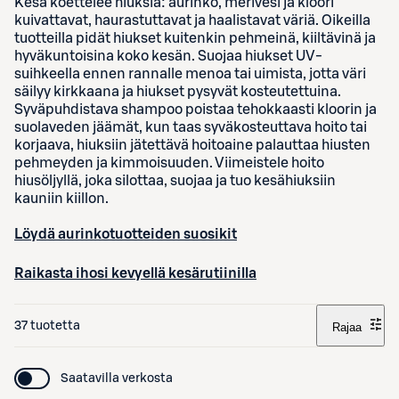
Kesä koettelee hiuksia: aurinko, merivesi ja kloori
kuivattavat, haurastuttavat ja haalistavat väriä. Oikeilla
tuotteilla pidät hiukset kuitenkin pehmeinä, kiiltävinä ja
hyväkuntoisina koko kesän. Suojaa hiukset UV-
suihkeella ennen rannalle menoa tai uimista, jotta väri
säilyy kirkkaana ja hiukset pysyvät kosteutettuina.
Syväpuhdistava shampoo poistaa tehokkaasti kloorin ja
suolaveden jäämät, kun taas syväkosteuttava hoito tai
korjaava, hiuksiin jätettävä hoitoaine palauttaa hiusten
pehmeyden ja kimmoisuuden. Viimeistele hoito
hiusöljyllä, joka silottaa, suojaa ja tuo kesähiuksiin
kauniin kiillon.
Löydä aurinkotuotteiden suosikit
Raikasta ihosi kevyellä kesärutiinilla
37 tuotetta
Rajaa
Saatavilla verkosta