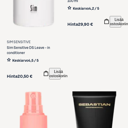
100 ml
Keskiarvo
4,2 / 5
Lisää
ostoskoriin
Hinta
29,90 €
SIM SENSITIVE
Sim Sensitive
DS Leave - in
conditioner
Keskiarvo
4,5 / 5
Lisää
ostoskoriin
Hinta
20,50 €