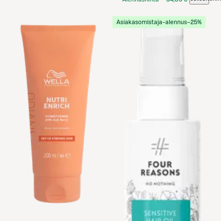
S-Etukortilla
Asiakasomistaja-alennus
−25%