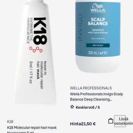
WELLA PROFESSIONALS
Wella Professionals
Invigo Scalp
Balance Deep Cleansing
Shampoo 300 ml
Keskiarvo
5 / 5
Lisää
K18
ostoskoriin
Hinta
21,50 €
K18
Molecular repair hair mask