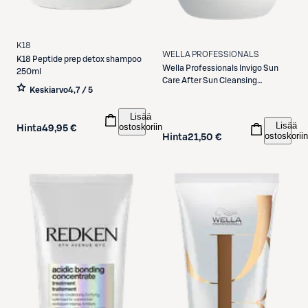
K18
WELLA PROFESSIONALS
K18
Peptide prep detox shampoo
Wella Professionals
Invigo Sun
250ml
Care After Sun Cleansing
Keskiarvo
4,7 / 5
Shampoo 300 ml
Lisää
Lisää
ostoskoriin
Hinta
49,95 €
ostoskoriin
Hinta
21,50 €