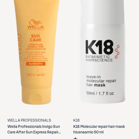
WELLA PROFESSIONALS
K18
Wella Professionals
Invigo Sun
K18
Molecular repair hair mask
Care After Sun Express Repair
hiusnaamio 50 ml
Conditioner hoitoaine 200 ml