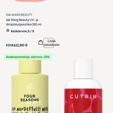
IDA WARG BEAUTY
Ida Warg Beauty
UV- ja
lämpösuojasuihke 150 ml
Keskiarvo
4,5 / 5
Lisää
ostoskoriin
Hinta
11,90 €
Asiakasomistaja-alennus
−25%