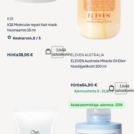
K18
K18
Molecular repair hair mask
hiusnaamio 15 ml
Keskiarvo
4,8 / 5
Lisää
ostoskoriin
Hinta
38,95 €
ELEVEN AUSTRALIA
ELEVEN Australia
Miracle Oil Elixir
hiusöljyeliksiiri 100 ml
Hinta
64,90 €
Lisää
ostoskoriin
Alennushinta S-
51,90 €
Etukortilla
Asiakasomistaja-alennus
−20%