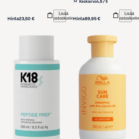
Keskiarvo
4,6 / 5
Lisää
Lisää
ostoskoriin
ostoskoriin
Hinta
23,50 €
Hinta
89,95 €