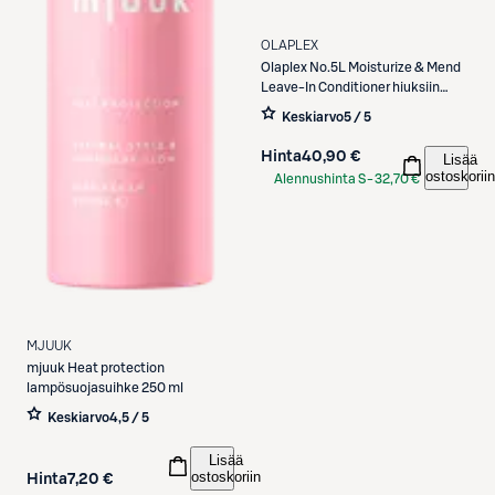
OLAPLEX
Olaplex
No.5L Moisturize & Mend
Leave-In Conditioner hiuksiin
jätettävä hoitoaine 100ml
Keskiarvo
5 / 5
Hinta
40,90 €
Lisää
ostoskoriin
Alennushinta S-
32,70 €
Etukortilla
MJUUK
mjuuk
Heat protection
lampösuojasuihke 250 ml
Keskiarvo
4,5 / 5
Lisää
ostoskoriin
Hinta
7,20 €