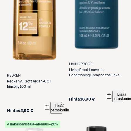
LIVING PROOF
Living Proof
Leave-In
Conditioning Spray hoitosuihke
REDKEN
148 ml
Redken
All Soft Argan-6 Oil
hiusöljy 100 ml
Lisää
ostoskoriin
Hinta
36,90 €
Lisää
ostoskoriin
Hinta
42,90 €
Asiakasomistaja-alennus
−20%