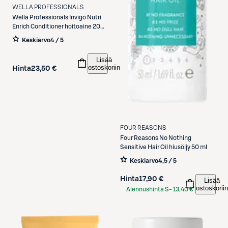
WELLA PROFESSIONALS
Wella Professionals
Invigo Nutri
Enrich Conditioner hoitoaine 200
ml
Keskiarvo
4 / 5
Lisää
ostoskoriin
Hinta
23,50 €
FOUR REASONS
Four Reasons
No Nothing
Sensitive Hair Oil hiusöljy 50 ml
Keskiarvo
4,5 / 5
Hinta
17,90 €
Lisää
ostoskoriin
Alennushinta S-
13,40 €
Etukortilla