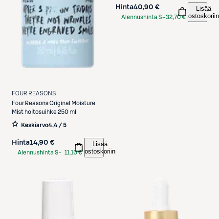
Hinta
40,90 €
Lisää
ostoskoriin
Alennushinta S-
32,70 €
Etukortilla
FOUR REASONS
Four Reasons
Original Moisture
Mist hoitosuihke 250 ml
Keskiarvo
4,4 / 5
Hinta
14,90 €
Lisää
ostoskoriin
Alennushinta S-
11,10 €
Etukortilla