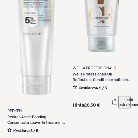
WELLA PROFESSIONALS
Wella Professionals
Oil
Reflections Conditioner hoitoaine
200 ml
Keskiarvo
4,9 / 5
Lisää
ostoskoriin
Hinta
28,50 €
REDKEN
Redken
Acidic Bonding
Concentrate Leave-In Treatment
150ml
Keskiarvo
5 / 5