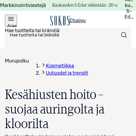
Kuukauden S-Edut vähintään –20 %
Markkinointiviestejä
kuuk
S-
Edui
Etusivu
Avaa
valikko
Hae tuotteita tai brändiä
Murupolku
Kosmetiikka
Uutuudet ja trendit
Kesähiusten hoito –
suojaa auringolta ja
kloorilta