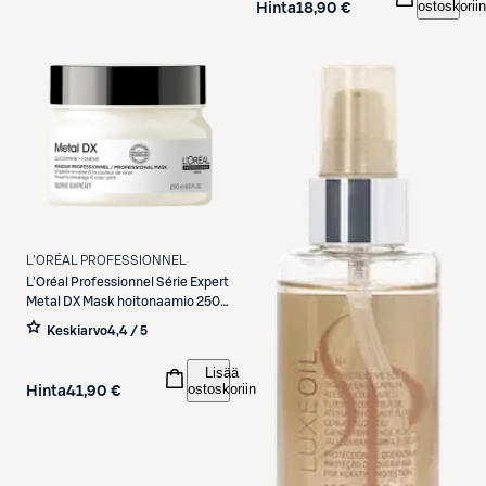
ostoskoriin
Hinta
18,90 €
Etukortilla
L'ORÉAL PROFESSIONNEL
L'Oréal Professionnel
Série Expert
Metal DX Mask hoitonaamio 250
ml
Keskiarvo
4,4 / 5
Lisää
ostoskoriin
Hinta
41,90 €