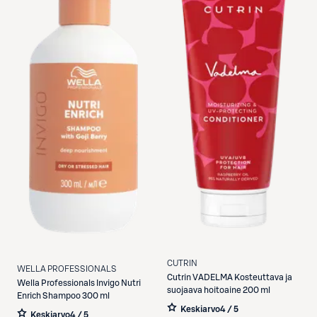
CUTRIN
WELLA PROFESSIONALS
Cutrin
VADELMA Kosteuttava ja
Wella Professionals
Invigo Nutri
suojaava hoitoaine 200 ml
Enrich Shampoo 300 ml
Keskiarvo
4 / 5
Keskiarvo
4 / 5