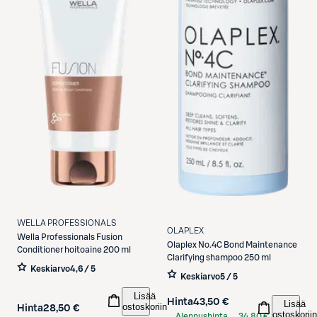
WELLA PROFESSIONALS
OLAPLEX
Wella Professionals
Fusion
Olaplex
No.4C Bond Maintenance
Conditioner hoitoaine 200 ml
Clarifying shampoo 250 ml
Keskiarvo
4,6 / 5
Keskiarvo
5 / 5
Lisää
Hinta
43,50 €
Lisää
ostoskoriin
Hinta
28,50 €
ostoskoriin
Alennushinta
34,80 €