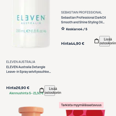
SEBASTIAN PROFESSIONAL
Sebastian Professional
DarkOil
Smooth and Shine Styling Oil
100ml
Keskiarvo
4 / 5
Lisää
ostoskoriin
Hinta
44,90 €
ELEVEN AUSTRALIA
ELEVEN Australia
Detangle
Leave-in Spray selvityssuihke
200 ml
Hinta
26,90 €
Lisää
ostoskoriin
Alennushinta S-
21,50 €
Etukortilla
Tarkista myymäläsaatavuus