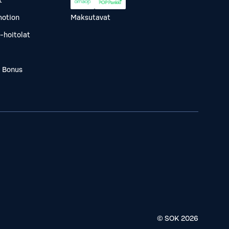
t
otion
Maksutavat
-hoitolat
a Bonus
© SOK
2026