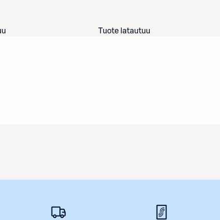
uu
Tuote latautuu