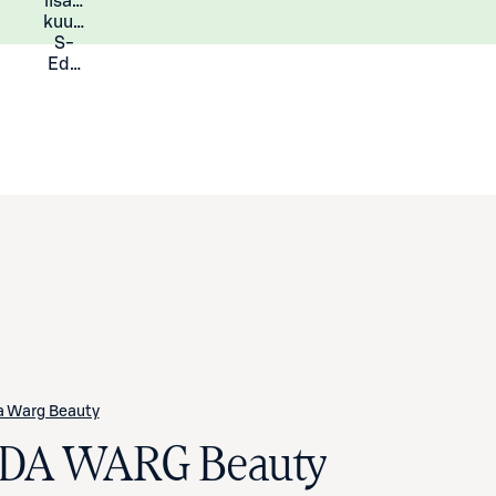
lisää
Lisätietoja
kuukauden
S-
Eduista
a Warg Beauty
IDA WARG Beauty