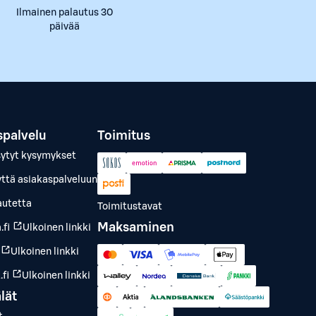
Ilmainen palautus 30
päivää
spalvelu
Toimitus
sytyt kysymykset
yttä asiakaspalveluun
autetta
Toimitustavat
Maksaminen
.fi
Ulkoinen linkki
Ulkoinen linkki
fi
Ulkoinen linkki
lät