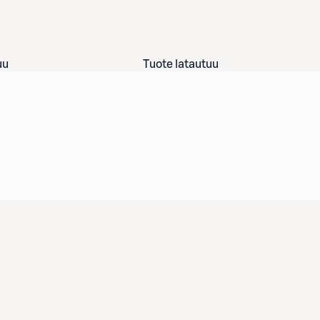
uu
Tuote latautuu