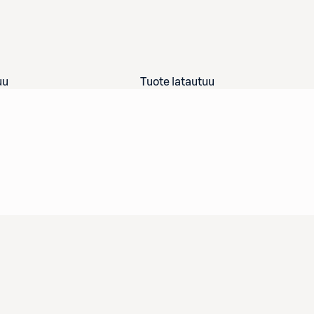
uu
Tuote latautuu