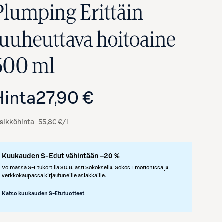
Plumping Erittäin
tuuheuttava hoitoaine
500 ml
Hinta
27,90 €
sikköhinta
55,80 €/l
Kuukauden S-Edut vähintään –20 %
Voimassa S-Etukortilla 30.8. asti Sokoksella, Sokos Emotionissa ja
verkkokaupassa kirjautuneille asiakkaille.
Katso kuukauden S-Etutuotteet