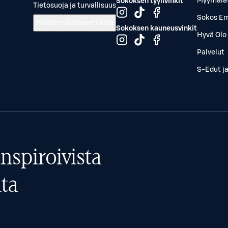
Myymälä
Sokoksen tyylivinkit
Tietosuoja ja turvallisuus
Sokos Em
Muuta evästeasetuksia
Sokoksen kauneusvinkit
Hyvä Olo 
Palvelut
S-Edut j
nspiroivista
ta