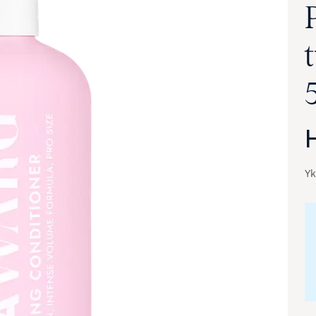
Yk
va suurennettuna