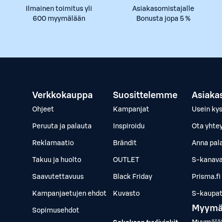
Ilmainen toimitus yli
Asiakasomistajalle
600 myymälään
Bonusta jopa 5 %
Verkkokauppa
Suosittelemme
Asiaka
Ohjeet
Kampanjat
Usein ky
Peruuta ja palauta
Inspiroidu
Ota yhte
Reklamaatio
Brändit
Anna pal
Takuu ja huolto
OUTLET
S-kanava
Saavutettavuus
Black Friday
Prisma.fi
Kampanjaetujen ehdot
Kuvasto
S-kaupat.
Myymä
Sopimusehdot