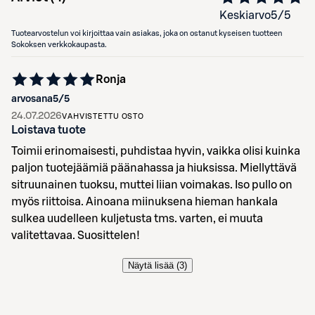
Keskiarvo
5
/5
Tuotearvostelun voi kirjoittaa vain asiakas, joka on ostanut kyseisen tuotteen
Sokoksen verkkokaupasta.
Ronja
arvosana
5
/5
24.07.2026
VAHVISTETTU OSTO
Loistava tuote
Toimii erinomaisesti, puhdistaa hyvin, vaikka olisi kuinka
paljon tuotejäämiä päänahassa ja hiuksissa. Miellyttävä
sitruunainen tuoksu, muttei liian voimakas. Iso pullo on
myös riittoisa. Ainoana miinuksena hieman hankala
sulkea uudelleen kuljetusta tms. varten, ei muuta
valitettavaa. Suosittelen!
Näytä lisää (
3
)