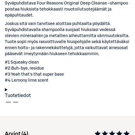
Syväpuhdistava Four Reasons Original Deep Cleanse -shampoo
poistaa hiuksista tehokkaasti muotoilutuotejäämät ja
epäpuhtaudet.
Joskus sitä vain tarvitsee aloittaa puhtaalta pöydältä.
Syväpuhdistavalla shampoolla suojaat hiuksiasi vedessä
olevien mineraalien ja metallien aiheuttamilta värimuutoksilta.
Tuote sopii myös rasvoittuvalle hiuspohjalle sekä käytettäväksi
ennen hoito- ja rakennekäsittelyjä, jotta vaikuttavat ainesosat
pääsevät imeytymään hiukseen tehokkaammin.
#1 Squeaky clean
#2 Buh-bye, residue
#3 Yeah that's that super base
#4 Lemony lime scent
Tuotetiedot
Arviot (
4
)