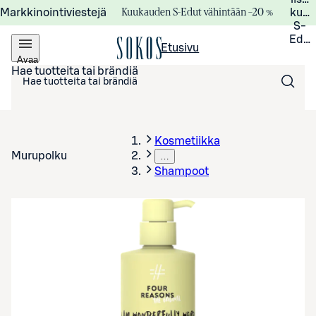
Kuukauden S-Edut vähintään –20 %
Markkinointiviestejä
kuuk
S-
Edui
Etusivu
Avaa
valikko
Hae tuotteita tai brändiä
Kosmetiikka
Murupolku
…
Shampoot