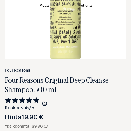
Avaa tuotekuva suurennettuna
Four Reasons
Four Reasons Original Deep Cleanse
Shampoo 500 ml
4
Siirry arvioihin
kappaletta
Keskiarvo
5
/5
Hinta
19,90 €
Yksikköhinta
39,80 €/l