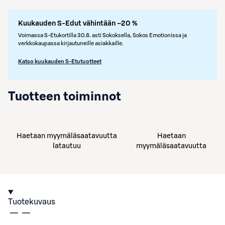
Kuukauden S-Edut vähintään –20 %
Voimassa S-Etukortilla 30.8. asti Sokoksella, Sokos Emotionissa ja
verkkokaupassa kirjautuneille asiakkaille.
Katso kuukauden S-Etutuotteet
Tuotteen toiminnot
Haetaan myymäläsaatavuutta
Haetaan
latautuu
myymäläsaatavuutta
Tuotekuvaus