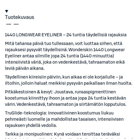
Tuotekuvaus
1440 LONGWEAR EYELINER – 24 tuntia täydellisiä rajauksia
Mitä tahansa päivä tuo tullessaan, voit luottaa siihen, että
rajauksesi pysyvät täydellisinä. Wonderskin 1440 Longwear
Eyeliner antaa silmille jopa 24 tuntia (1440 minuuttia)
intensiivistä väriä, joka on vedenkestävä, tahraamaton eikä
leviä päivän aikana.
Täydellinen kiireisiin päiviin, kun aikaa ei ole korjailulle – ja
iltoihin, jolloin haluat meikkisi pysyvän paikallaan ilman huolta.
Pitkäkestoinen & kevyt: Joustava, runsaspigmenttinen
koostumus kiinnittyy ihoon ja antaa jopa 24 tuntia kestävän
värin. Vedenkestävä, tahraamaton ja siirtämätön lopputulos.
TruGlide-teknologia: Innovatiivinen koostumus liukuu
pehmeästi luomelle ja mahdollistaa tasaisen, intensiivisen
rajauksen yhdellä vedolla.
Tarkka ja monipuolinen: Kynä voidaan teroittaa teräväksi