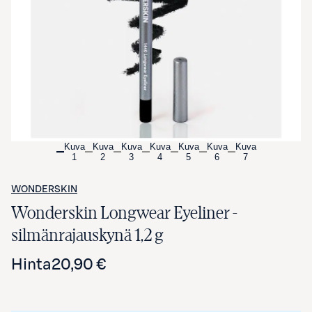
Avaa tuotekuva suurennettuna
Kuva
Kuva
Kuva
Kuva
Kuva
Kuva
Kuva
1
2
3
4
5
6
7
WONDERSKIN
Wonderskin Longwear Eyeliner -
silmänrajauskynä 1,2 g
Hinta
20,90 €