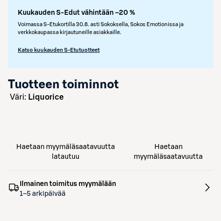
Kuukauden S-Edut vähintään –20 %
Voimassa S-Etukortilla 30.8. asti Sokoksella, Sokos Emotionissa ja
verkkokaupassa kirjautuneille asiakkaille.
Katso kuukauden S-Etutuotteet
Tuotteen toiminnot
väri:
Liquorice
Haetaan myymäläsaatavuutta
Haetaan
latautuu
myymäläsaatavuutta
Ilmainen toimitus myymälään
1–5 arkipäivää