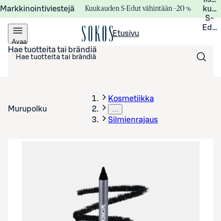
Kuukauden S-Edut vähintään –20 %
Markkinointiviestejä
kuuk
S-
Edui
Etusivu
Avaa
valikko
Hae tuotteita tai brändiä
Kosmetiikka
Murupolku
…
Silmienrajaus