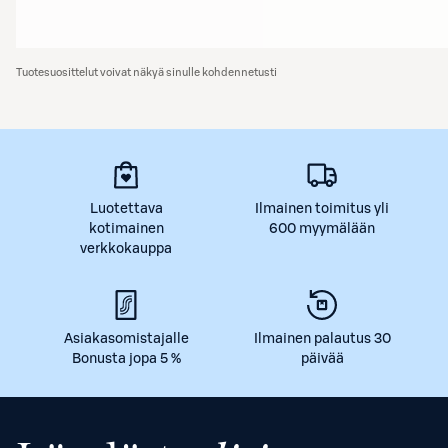
Tuotesuosittelut voivat näkyä sinulle kohdennetusti
Luotettava
Ilmainen toimitus yli
kotimainen
600 myymälään
verkkokauppa
Asiakasomistajalle
Ilmainen palautus 30
Bonusta jopa 5 %
päivää