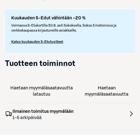
Kuukauden S-Edut vähintään –20 %
Voimassa S-Etukortilla 30.8. asti Sokoksella, Sokos Emotionissa ja
verkkokaupassa kirjautuneille asiakkaille.
Katso kuukauden S-Etutuotteet
Tuotteen toiminnot
Haetaan myymäläsaatavuutta
Haetaan
latautuu
myymäläsaatavuutta
Ilmainen toimitus myymälään
1–5 arkipäivää