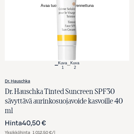
Avaa tuotekuva suurennettuna
Kuva
Kuva
1
2
Dr. Hauschka
Dr. Hauschka Tinted Suncreen SPF30
sävyttävä aurinkosuojavoide kasvoille 40
ml
Hinta
40,50 €
Yksikköhinta
1 012,50 €/l