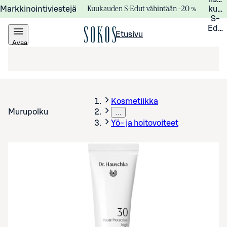
Kuukauden S-Edut vähintään –20 %
Markkinointiviestejä
kuuk
S-
Edui
Etusivu
Avaa
valikko
Kosmetiikka
Murupolku
…
Yö- ja hoitovoiteet