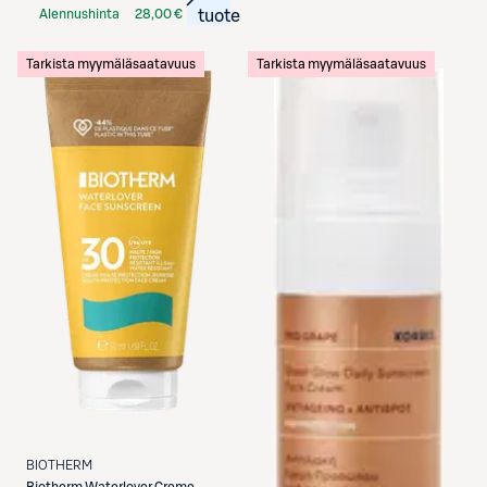
Alennushinta
28,00 €
tuote
S-Etukortilla
Tarkista myymäläsaatavuus
Tarkista myymäläsaatavuus
BIOTHERM
Biotherm
Waterlover Creme