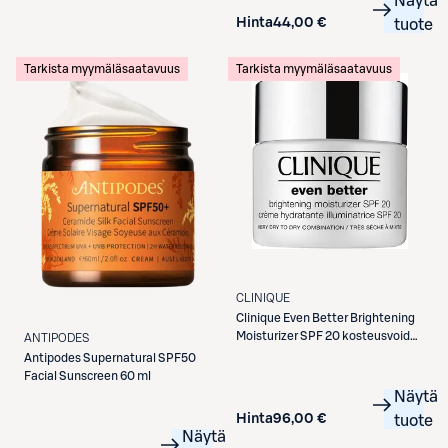
Näytä
Hinta
44,00 €
tuote
Tarkista myymäläsaatavuus
Tarkista myymäläsaatavuus
CLINIQUE
Clinique
Even Better Brightening
Moisturizer SPF 20 kosteusvoide
ANTIPODES
50 ml
Antipodes
Supernatural SPF50
Facial Sunscreen 60 ml
Näytä
Hinta
96,00 €
tuote
Näytä