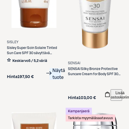
SISLEY
Sisley
Super Soin Solaire Tinted
Sun Care SPF 30 sävyttävä
aurinkovoide kasvoille 40 ml
Keskiarvo
5 / 5
,
2 väriä
SENSAI
SENSAI
Silky Bronze Protective
Näytä
Suncare Cream for Body SPF 30
Hinta
197,50 €
tuote
aurinkosuojavoide vartalolle 150
ml
Lisää
ostoskoriin
Hinta
103,00 €
Kampanjaerä
Tarkista myymäläsaatavuus