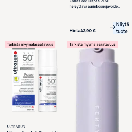
Korres
Red Grape SPF50
heleyttävä aurinkosuojavoide
kasvoille 50ml
Näytä
Hinta
43,90 €
tuote
Tarkista myymäläsaatavuus
Tarkista myymäläsaatavuus
ULTRASUN