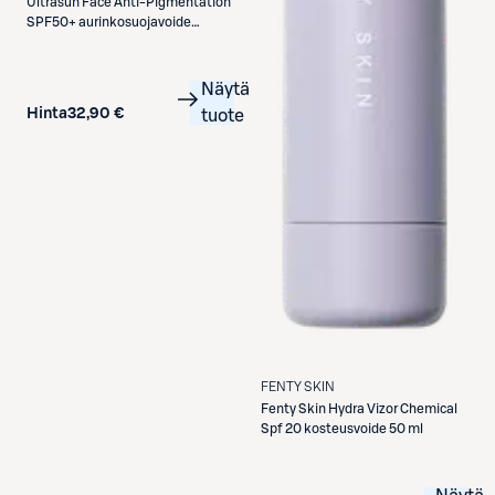
Ultrasun
Face Anti-Pigmentation
SPF50+ aurinkosuojavoide
kasvoille 50 ml
Näytä
Hinta
32,90 €
tuote
FENTY SKIN
Fenty Skin
Hydra Vizor Chemical
Spf 20 kosteusvoide 50 ml