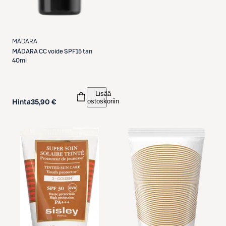
MÁDARA
MÁDARA
CC voide SPF15 tan
40ml
Lisää
ostoskoriin
Hinta
35,90 €