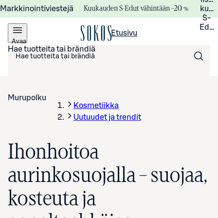
Kuukauden S-Edut vähintään –20 %
Markkinointiviestejä
kuuk
S-
Edui
Etusivu
Avaa
valikko
Hae tuotteita tai brändiä
Murupolku
Kosmetiikka
Uutuudet ja trendit
Ihonhoitoa
aurinkosuojalla – suojaa,
kosteuta ja