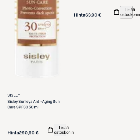
Lisää
ostoskoriin
Hinta
63,90 €
SISLEY
Sisley
Sunleÿa Anti-Aging Sun
Care SPF30 50 ml
Lisää
ostoskoriin
Hinta
290,90 €