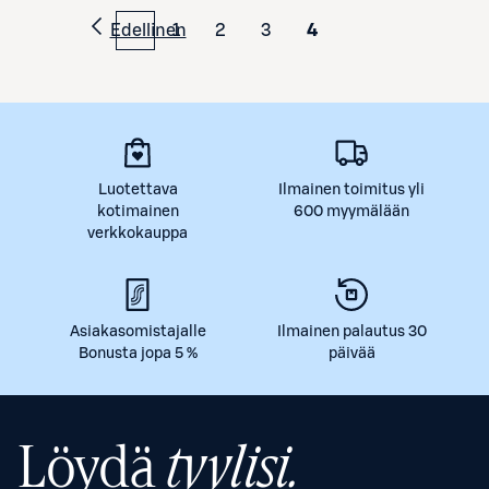
Edellinen
1
2
3
4
Luotettava
Ilmainen toimitus yli
kotimainen
600 myymälään
verkkokauppa
Asiakasomistajalle
Ilmainen palautus 30
Bonusta jopa 5 %
päivää
Löydä
tyylisi.