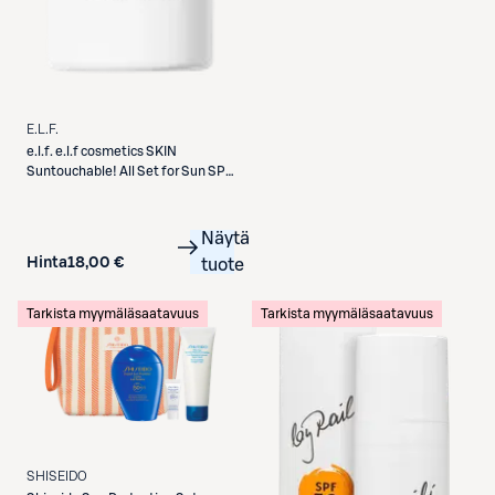
E.L.F.
e.l.f.
e.l.f cosmetics SKIN
Suntouchable! All Set for Sun SPF
30 aurinkosuoja- ja
kiinnityssuihke 60 ml
Näytä
Hinta
18,00 €
tuote
Tarkista myymäläsaatavuus
Tarkista myymäläsaatavuus
SHISEIDO