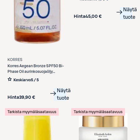
sävyttävä päivävoide 30 ml
Näytä
Hinta
45,00 €
tuote
KORRES
Korres
Aegean Bronze SPF50 Bi-
Phase Oil aurinkosuojaöljy
vartalolle 150ml
Keskiarvo
5 / 5
Näytä
Hinta
39,90 €
tuote
Tarkista myymäläsaatavuus
Tarkista myymäläsaatavuus