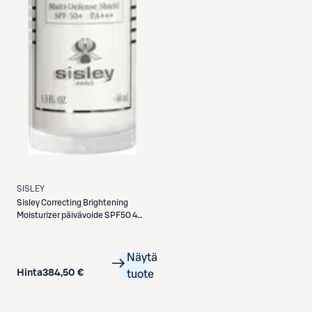
SISLEY
Sisley
Correcting Brightening
Moisturizer päivävoide SPF50 40
ml
Näytä
Hinta
384,50 €
tuote