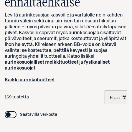
ennaltaehkäise
Levitä aurinkosuojaa kasvoille ja vartalolle noin kahden
tunnin välein sekä aina uimisen tai runsaan hikoilun
jälkeen – myös pilvisinä päivinä, sillä UV-säteily läpäisee
pilvet. Kasvoille sopivat myös aurinkosuojaa sisältävät
päivävoiteet ja seerumit, jotka kosteuttavat ja ylläpitävät
ihon heleyttä. Kiireiseen arkeen BB-voide on kätevä
valinta: se kosteuttaa, peittää kevyesti ja suojaa
auringolta yhdellä tuotteella.
Katso lisäksi
aurinkosuojalliset meikkituotteet
ja
fysikaaliset
aurinkosuojat
.
Kaikki aurinkotuotteet
169 tuotetta
Rajaa
Saatavilla verkosta