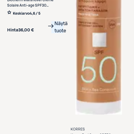
Solaire Anti-age SPF30
aurinkosuojavoide kasvoille 30 ml
Keskiarvo
4,6 / 5
Näytä
Hinta
36,00 €
tuote
KORRES