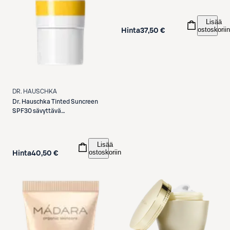
Lisää
ostoskoriin
Hinta
37,50 €
DR. HAUSCHKA
Dr. Hauschka
Tinted Suncreen
SPF30 sävyttävä
aurinkosuojavoide kasvoille 40 ml
Lisää
ostoskoriin
Hinta
40,50 €