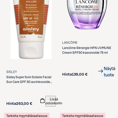
LANCÔME
Lancôme
Rénergie HPN UVMUNE
Cream SPF50 kasvovoide 75 ml
Näytä
SISLEY
Hinta
139,00 €
tuote
Sisley
Super Soin Solaire Facial
Sun Care SPF 30 aurinkovoide
kasvoille 60 ml
Lisää
ostoskoriin
Hinta
263,00 €
Tarkista myymäläsaatavuus
Tarkista myymäläsaatavuus