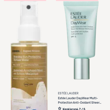
ESTÉE LAUDER
Estée Lauder
DayWear Multi-
Protection Anti-Oxidant Sheer
Tint Release Moisturiser SPF 15
Keskiarvo
4,7 / 5