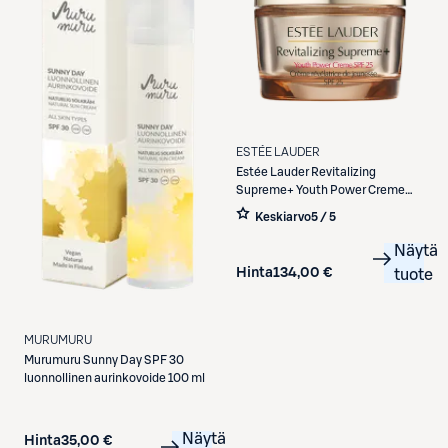
ESTÉE LAUDER
Estée Lauder
Revitalizing
Supreme+ Youth Power Creme
SPF 25 päivävoide 50 ml
Keskiarvo
5 / 5
Näytä
Hinta
134,00 €
tuote
MURUMURU
Murumuru
Sunny Day SPF 30
luonnollinen aurinkovoide 100 ml
Näytä
Hinta
35,00 €