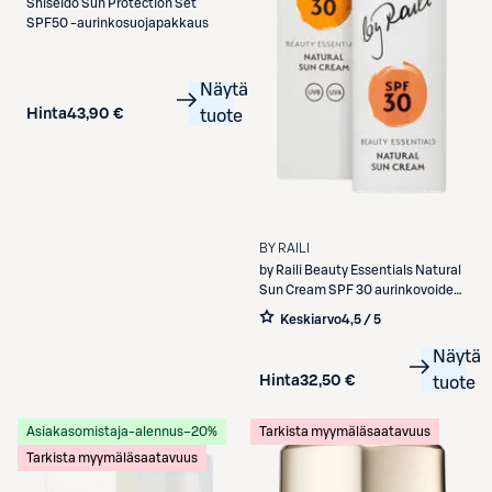
Shiseido
Sun Protection Set
SPF50 -aurinkosuojapakkaus
Näytä
Hinta
43,90 €
tuote
BY RAILI
by Raili
Beauty Essentials Natural
Sun Cream SPF 30 aurinkovoide
50 ml
Keskiarvo
4,5 / 5
Näytä
Hinta
32,50 €
tuote
Asiakasomistaja-alennus
−20%
Tarkista myymäläsaatavuus
Tarkista myymäläsaatavuus