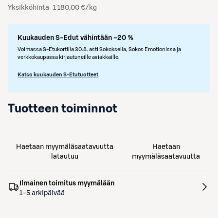
Yksikköhinta
1 180,00 €/kg
Kuukauden S-Edut vähintään –20 %
Voimassa S-Etukortilla 30.8. asti Sokoksella, Sokos Emotionissa ja
verkkokaupassa kirjautuneille asiakkaille.
Katso kuukauden S-Etutuotteet
Tuotteen toiminnot
Haetaan myymäläsaatavuutta
Haetaan
latautuu
myymäläsaatavuutta
Ilmainen toimitus myymälään
1–5 arkipäivää