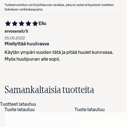
Tuotearvostelun voi kirjoittaa vain asiakas, joka on ostanut kyseisen tuotteen
Sokoksen verkkokaupasta.
Ellu
arvosana
5
/5
25.05.2022
Miellyttää huulirasva
Käytän ympäri vuoden tätä ja pitää huulet kunnossa.
Myös huulipunan alle sopii.
Samankaltaisia tuotteita
Tuotteet latautuu
Tuote latautuu
Tuote latautuu