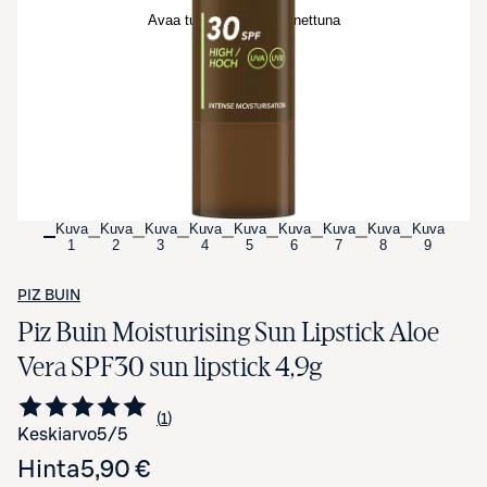
Avaa tuotekuva suurennettuna
Kuva
Kuva
Kuva
Kuva
Kuva
Kuva
Kuva
Kuva
Kuva
1
2
3
4
5
6
7
8
9
PIZ BUIN
Piz Buin Moisturising Sun Lipstick Aloe
Vera SPF30 sun lipstick 4,9g
1
Siirry arvioihin
kappale
Keskiarvo
5
/5
Hinta
5,90 €