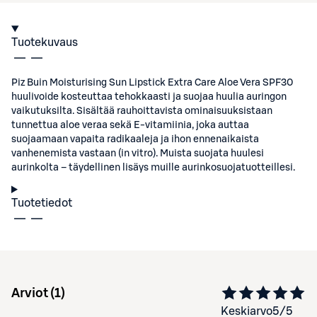
Tuotekuvaus
Piz Buin Moisturising Sun Lipstick Extra Care Aloe Vera SPF30
huulivoide kosteuttaa tehokkaasti ja suojaa huulia auringon
vaikutuksilta. Sisältää rauhoittavista ominaisuuksistaan
tunnettua aloe veraa sekä E-vitamiinia, joka auttaa
suojaamaan vapaita radikaaleja ja ihon ennenaikaista
vanhenemista vastaan (in vitro). Muista suojata huulesi
aurinkolta – täydellinen lisäys muille aurinkosuojatuotteillesi.
Tuotetiedot
Arviot (
1
)
Keskiarvo
5
/5