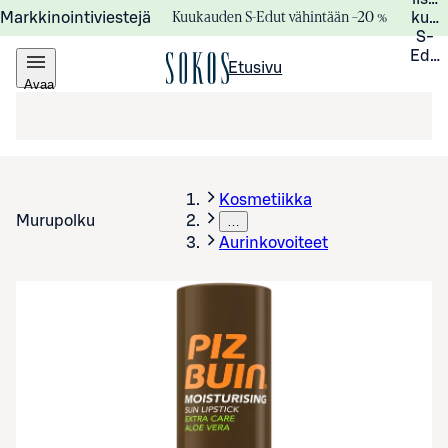
Kuukauden S-Edut vähintään –20 %
Markkinointiviestejä
kuuk
S-
Edui
Etusivu
Avaa
valikko
Kosmetiikka
Murupolku
…
Aurinkovoiteet