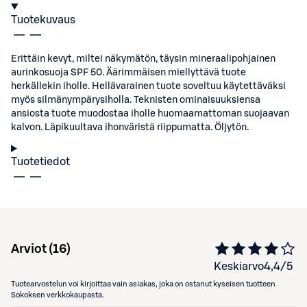
Tuotekuvaus
Erittäin kevyt, miltei näkymätön, täysin mineraalipohjainen
aurinkosuoja SPF 50. Äärimmäisen miellyttävä tuote
herkällekin iholle. Hellävarainen tuote soveltuu käytettäväksi
myös silmänympärysiholla. Teknisten ominaisuuksiensa
ansiosta tuote muodostaa iholle huomaamattoman suojaavan
kalvon. Läpikuultava ihonväristä riippumatta. Öljytön.
Tuotetiedot
Arviot (
16
)
Keskiarvo
4,4
/5
Tuotearvostelun voi kirjoittaa vain asiakas, joka on ostanut kyseisen tuotteen
Sokoksen verkkokaupasta.