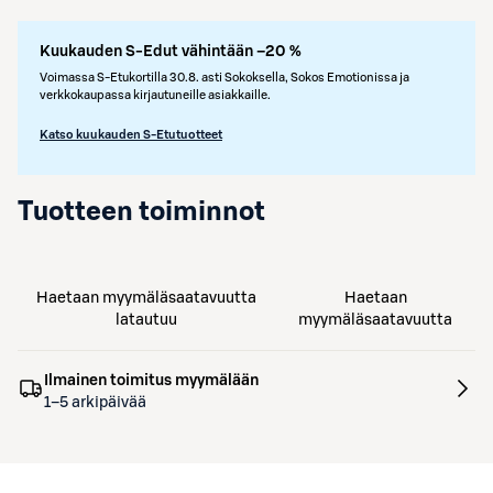
Kuukauden S-Edut vähintään –20 %
Voimassa S-Etukortilla 30.8. asti Sokoksella, Sokos Emotionissa ja
verkkokaupassa kirjautuneille asiakkaille.
Katso kuukauden S-Etutuotteet
Tuotteen toiminnot
Haetaan myymäläsaatavuutta
Haetaan
latautuu
myymäläsaatavuutta
Ilmainen toimitus myymälään
1–5 arkipäivää