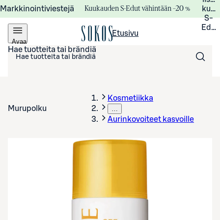
Kuukauden S-Edut vähintään –20 %
Markkinointiviestejä
kuuk
S-
Edui
Etusivu
Avaa
valikko
Hae tuotteita tai brändiä
Kosmetiikka
Murupolku
…
Aurinkovoiteet kasvoille