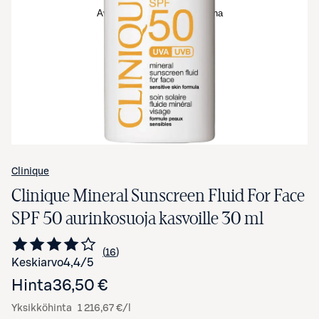
Avaa tuotekuva suurennettuna
Clinique
Clinique Mineral Sunscreen Fluid For Face
SPF 50 aurinkosuoja kasvoille 30 ml
16
Siirry arvioihin
kappaletta
Keskiarvo
4,4
/5
Hinta
36,50 €
Yksikköhinta
1 216,67 €/l