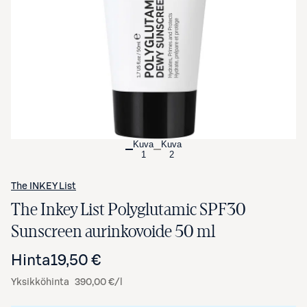
Avaa tuotekuva suurennettuna
Kuva
Kuva
1
2
The INKEY List
The Inkey List Polyglutamic SPF30
Sunscreen aurinkovoide 50 ml
Hinta
19,50 €
Yksikköhinta
390,00 €/l