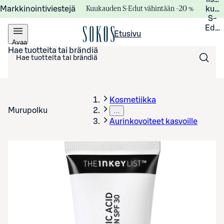
Kuukauden S-Edut vähintään –20 %
Markkinointiviestejä
kuuk
S-
Edui
Etusivu
Avaa
valikko
Hae tuotteita tai brändiä
Kosmetiikka
Murupolku
…
Aurinkovoiteet kasvoille