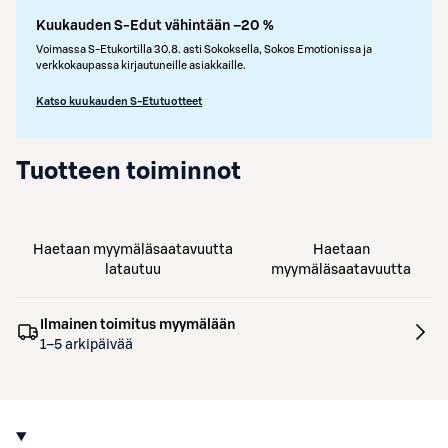
Kuukauden S-Edut vähintään –20 %
Voimassa S-Etukortilla 30.8. asti Sokoksella, Sokos Emotionissa ja
verkkokaupassa kirjautuneille asiakkaille.
Katso kuukauden S-Etutuotteet
Tuotteen toiminnot
Haetaan myymäläsaatavuutta
Haetaan
latautuu
myymäläsaatavuutta
Ilmainen toimitus myymälään
1–5 arkipäivää