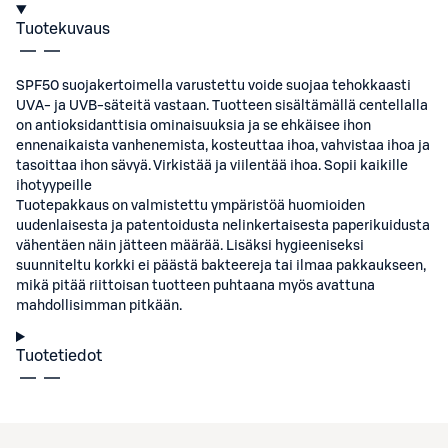
Tuotekuvaus
SPF50 suojakertoimella varustettu voide suojaa tehokkaasti
UVA- ja UVB-säteitä vastaan. Tuotteen sisältämällä centellalla
on antioksidanttisia ominaisuuksia ja se ehkäisee ihon
ennenaikaista vanhenemista, kosteuttaa ihoa, vahvistaa ihoa ja
tasoittaa ihon sävyä. Virkistää ja viilentää ihoa. Sopii kaikille
ihotyypeille
Tuotepakkaus on valmistettu ympäristöä huomioiden
uudenlaisesta ja patentoidusta nelinkertaisesta paperikuidusta
vähentäen näin jätteen määrää. Lisäksi hygieeniseksi
suunniteltu korkki ei päästä bakteereja tai ilmaa pakkaukseen,
mikä pitää riittoisan tuotteen puhtaana myös avattuna
mahdollisimman pitkään.
Tuotetiedot