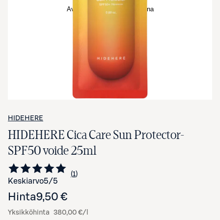
Avaa tuotekuva suurennettuna
HIDEHERE
HIDEHERE Cica Care Sun Protector-
SPF50 voide 25ml
1
Siirry arvioihin
kappale
Keskiarvo
5
/5
Hinta
9,50 €
Yksikköhinta
380,00 €/l