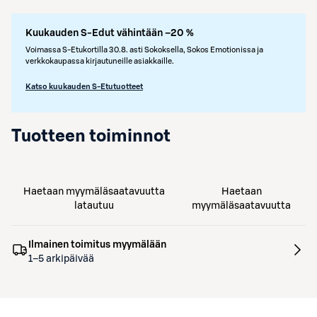
Kuukauden S-Edut vähintään –20 %
Voimassa S-Etukortilla 30.8. asti Sokoksella, Sokos Emotionissa ja
verkkokaupassa kirjautuneille asiakkaille.
Katso kuukauden S-Etutuotteet
Tuotteen toiminnot
Haetaan myymäläsaatavuutta
Haetaan
latautuu
myymäläsaatavuutta
Ilmainen toimitus myymälään
1–5 arkipäivää