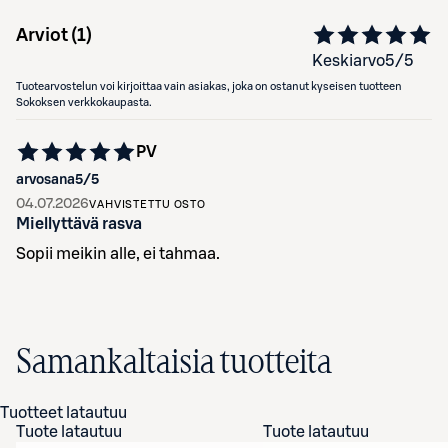
Arviot (
1
)
Keskiarvo
5
/5
Tuotearvostelun voi kirjoittaa vain asiakas, joka on ostanut kyseisen tuotteen
Sokoksen verkkokaupasta.
PV
arvosana
5
/5
04.07.2026
VAHVISTETTU OSTO
Miellyttävä rasva
Sopii meikin alle, ei tahmaa.
Samankaltaisia tuotteita
Tuotteet latautuu
Tuote latautuu
Tuote latautuu