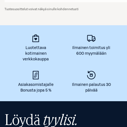
Tuotesuosittelut voivat näkyä sinulle kohdennetusti
Luotettava
Ilmainen toimitus yli
kotimainen
600 myymälään
verkkokauppa
Asiakasomistajalle
Ilmainen palautus 30
Bonusta jopa 5 %
päivää
Löydä
tyylisi.