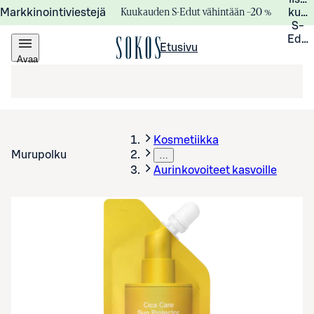
Kuukauden S-Edut vähintään –20 %
Markkinointiviestejä
kuuk
S-
Edui
Etusivu
Avaa
valikko
Kosmetiikka
Murupolku
…
Aurinkovoiteet kasvoille