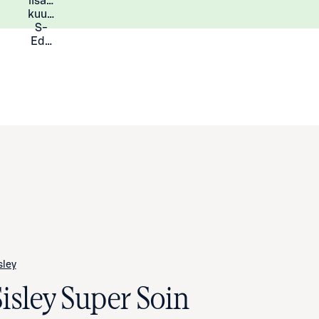
lisää
Lisätietoja
kuukauden
S-
Eduista
sley
Sisley Super Soin