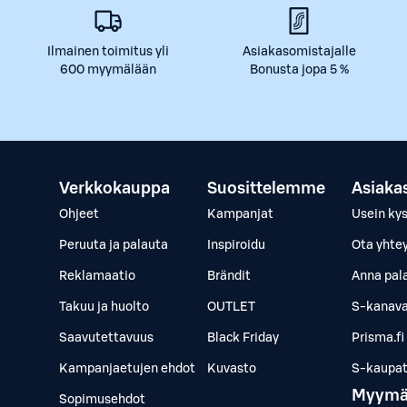
Ilmainen toimitus yli
Asiakasomistajalle
600 myymälään
Bonusta jopa 5 %
Verkkokauppa
Suosittelemme
Asiaka
Ohjeet
Kampanjat
Usein ky
Peruuta ja palauta
Inspiroidu
Ota yhte
Reklamaatio
Brändit
Anna pal
Takuu ja huolto
OUTLET
S-kanava
Saavutettavuus
Black Friday
Prisma.fi
Kampanjaetujen ehdot
Kuvasto
S-kaupat.
Myymä
Sopimusehdot