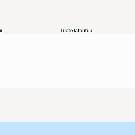
uu
Tuote latautuu