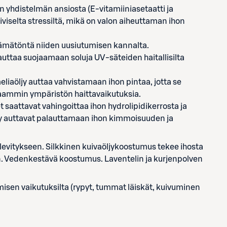
en yhdistelmän ansiosta (E-vitamiiniasetaatti ja
iviselta stressiltä, mikä on valon aiheuttaman ihon
tämätöntä niiden uusiutumisen kannalta.
auttaa suojaamaan soluja UV-säteiden haitallisilta
liaöljy auttaa vahvistamaan ihon pintaa, jotta se
kaammin ympäristön haittavaikutuksia.
 saattavat vahingoittaa ihon hydrolipidikerrosta ja
ljy auttavat palauttamaan ihon kimmoisuuden ja
levitykseen. Silkkinen kuivaöljykoostumus tekee ihosta
n. Vedenkestävä koostumus. Laventelin ja kurjenpolven
sen vaikutuksilta (rypyt, tummat läiskät, kuivuminen