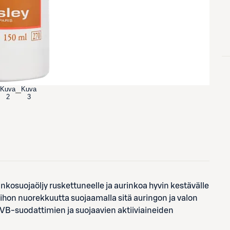
Kuva
Kuva
2
3
inkosuojaöljy ruskettuneelle ja aurinkoa hyvin kestävälle
ä ihon nuorekkuutta suojaamalla sitä auringon ja valon
VB-suodattimien ja suojaavien aktiiviaineiden