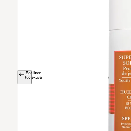
Edellinen
Avaa tuoteku
tuotekuva