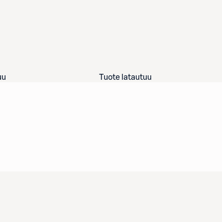
uu
Tuote latautuu