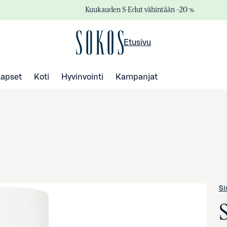
Kuukauden S-Edut vähintään –20 %
Etusivu
Lapset
Koti
Hyvinvointi
Kampanjat
Si