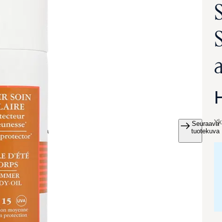
S
Yk
Seuraava
va suurennettuna
tuotekuva