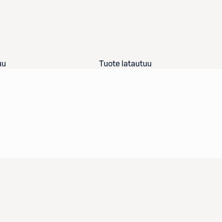
uu
Tuote latautuu