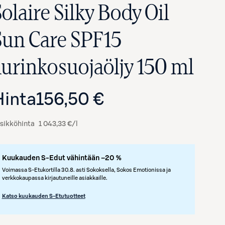
olaire Silky Body Oil
Sun Care SPF15
aurinkosuojaöljy 150 ml
Hinta
156,50 €
sikköhinta
1 043,33 €/l
Avaa tuotekuva suurennettuna
Kuukauden S-Edut vähintään –20 %
Voimassa S-Etukortilla 30.8. asti Sokoksella, Sokos Emotionissa ja
verkkokaupassa kirjautuneille asiakkaille.
Katso kuukauden S-Etutuotteet