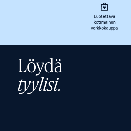
Luotettava
kotimainen
verkkokauppa
Löydä
tyylisi.