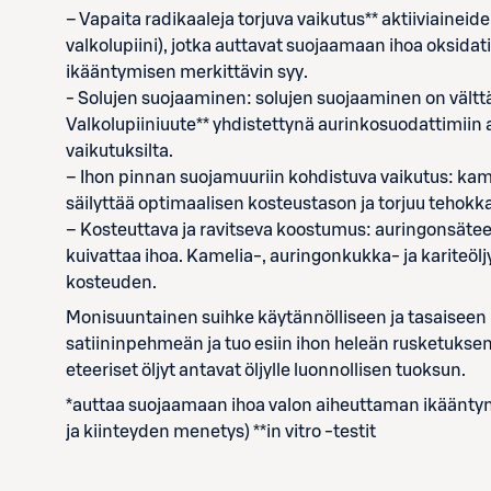
– Vapaita radikaaleja torjuva vaikutus** aktiiviaineid
valkolupiini), jotka auttavat suojaamaan ihoa oksidati
ikääntymisen merkittävin syy.
- Solujen suojaaminen: solujen suojaaminen on vält
Valkolupiiniuute** yhdistettynä aurinkosuodattimiin 
vaikutuksilta.
– Ihon pinnan suojamuuriin kohdistuva vaikutus: kame
säilyttää optimaalisen kosteustason ja torjuu tehok
– Kosteuttava ja ravitseva koostumus: auringonsäteet
kuivattaa ihoa. Kamelia-, auringonkukka- ja kariteö
kosteuden.
Monisuuntainen suihke käytännölliseen ja tasaiseen 
satiininpehmeän ja tuo esiin ihon heleän rusketukse
eteeriset öljyt antavat öljylle luonnollisen tuoksun.
*auttaa suojaamaan ihoa valon aiheuttaman ikääntymi
ja kiinteyden menetys) **in vitro -testit