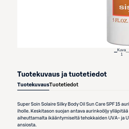
Kuva
1
Tuotekuvaus ja tuotetiedot
Tuotekuvaus
Tuotetiedot
Super Soin Solaire Silky Body Oil Sun Care SPF 15 aur
iholle. Keskitason suojan antava aurinkoöljy ylläpitä
aiheuttamalta ikääntymiseltä tehokkaiden UVA- ja U
ansiosta.