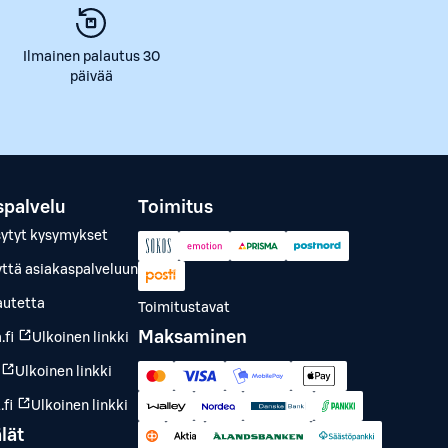
Ilmainen palautus 30
päivää
spalvelu
Toimitus
sytyt kysymykset
yttä asiakaspalveluun
autetta
Toimitustavat
Maksaminen
.fi
Ulkoinen linkki
Ulkoinen linkki
fi
Ulkoinen linkki
lät