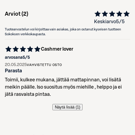
Arviot (
2
)
Keskiarvo
5
/5
Tuotearvostelun voi kirjoittaa vain asiakas, joka on ostanut kyseisen tuotteen
Sokoksen verkkokaupasta.
Cashmer lover
arvosana
5
/5
20.05.2025
VAHVISTETTU OSTO
Parasta
Toimii, kulkee mukana, jättää mattapinnan, voi lisätä
meikin päälle. Iso suositus myös miehille , helppo ja ei
jätä rasvaista pintaa.
Näytä lisää (
1
)