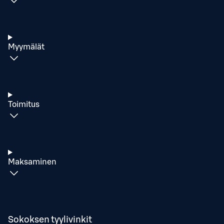
Myymälät
Toimitus
Maksaminen
Sokoksen tyylivinkit