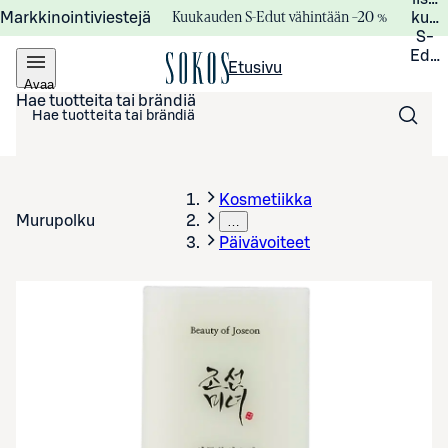
Kuukauden S-Edut vähintään –20 %
Markkinointiviestejä
kuuk
S-
Edui
Etusivu
Avaa
valikko
Hae tuotteita tai brändiä
Kosmetiikka
Murupolku
…
Päivävoiteet