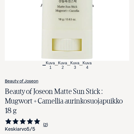
Avaa tuotekuva suurennettuna
Kuva
Kuva
Kuva
Kuva
1
2
3
4
Beauty of Joseon
Beauty of Joseon Matte Sun Stick :
Mugwort + Camellia aurinkosuojapuikko
18 g
2
Siirry arvioihin
kappaletta
Keskiarvo
5
/5