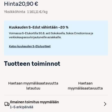
Hinta
20,90 €
Yksikköhinta
1 161,11 €/kg
Kuukauden S-Edut vähintään –20 %
Voimassa S-Etukortilla 30.8. asti Sokoksella, Sokos Emotionissa ja
verkkokaupassa kirjautuneille asiakkaille.
Katso kuukauden S-Etutuotteet
Tuotteen toiminnot
Haetaan myymäläsaatavuutta
Haetaan
latautuu
myymäläsaatavuutta
Ilmainen toimitus myymälään
1–5 arkipäivää