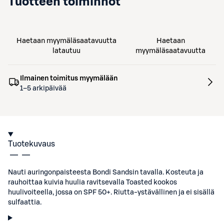
Tuotteen toiminnot
Haetaan myymäläsaatavuutta
Haetaan
latautuu
myymäläsaatavuutta
Ilmainen toimitus myymälään
1–5 arkipäivää
Tuotekuvaus
Nauti auringonpaisteesta Bondi Sandsin tavalla. Kosteuta ja
rauhoittaa kuivia huulia ravitsevalla Toasted kookos
huulivoiteella, jossa on SPF 50+. Riutta-ystävällinen ja ei sisällä
sulfaattia.