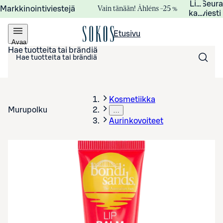
Lisätied
Seur
Vain tänään! Åhléns –25 %
Markkinointiviestejä
kampanj
viesti
Etusivu
Avaa
valikko
Hae tuotteita tai brändiä
Kosmetiikka
Murupolku
…
Aurinkovoiteet