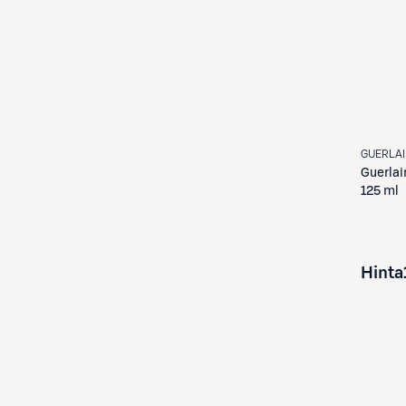
GUERLA
Guerlai
125 ml
Hinta