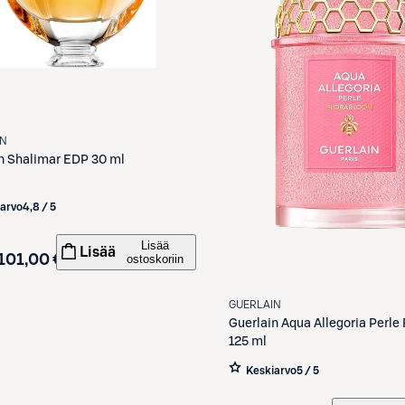
IN
n
Shalimar EDP 30 ml
iarvo
4,8 / 5
Lisää
Lisää
101,00 €
ostoskoriin
GUERLAIN
Guerlain
Aqua Allegoria Perle
125 ml
Keskiarvo
5 / 5