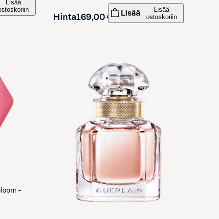
Lisää
ostoskoriin
Lisää
Lisää
Hinta
169,00 €
ostoskoriin
bloom -