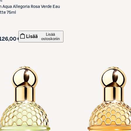
IN
n
Aqua Allegoria Rosa Verde Eau
ette 75ml
Lisää
Lisää
126,00 €
ostoskoriin