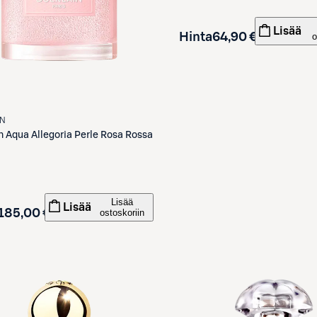
Lisää
Hinta
64,90 €
o
IN
n
Aqua Allegoria Perle Rosa Rossa
Lisää
Lisää
185,00 €
ostoskoriin