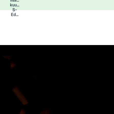
lisää
Lisätietoja
kuukauden
S-
Eduista