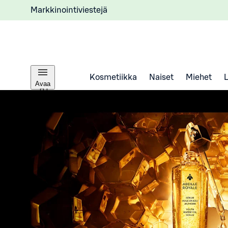
Markkinointiviestejä
Kosmetiikka
Naiset
Miehet
Avaa
valikko