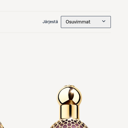
Osuvimmat
Järjestä