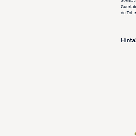
GUERLA
Guerlai
de Toil
Hinta