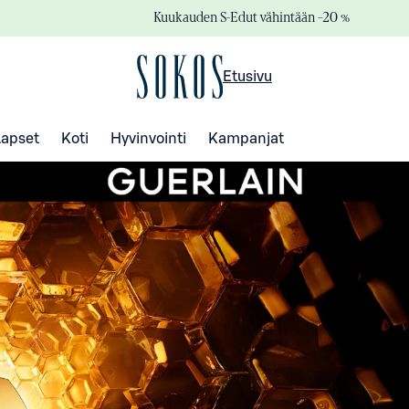
Kuukauden S-Edut vähintään –20 %
Etusivu
Lapset
Koti
Hyvinvointi
Kampanjat