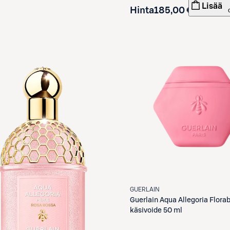
Lisää
Hinta
185,00 €
GUERLAIN
Guerlain
Aqua Allegoria Flora
käsivoide 50 ml