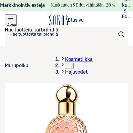
Kuukauden S-Edut vähintään –20 %
Markkinointiviestejä
kuuk
S-
Edui
Etusivu
Avaa
valikko
Hae tuotteita tai brändiä
Kosmetiikka
Murupolku
…
Hajuvedet