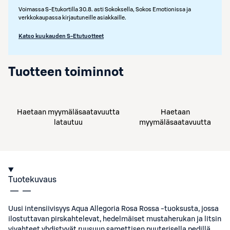
Voimassa S-Etukortilla 30.8. asti Sokoksella, Sokos Emotionissa ja
verkkokaupassa kirjautuneille asiakkaille.
Katso kuukauden S-Etutuotteet
Tuotteen toiminnot
Haetaan myymäläsaatavuutta
Haetaan
latautuu
myymäläsaatavuutta
Tuotekuvaus
Uusi intensiivisyys Aqua Allegoria Rosa Rossa -tuoksusta, jossa
ilostuttavan pirskahtelevat, hedelmäiset mustaherukan ja litsin
vivahteet yhdistyvät ruusuun samettisen puuterisella pedillä