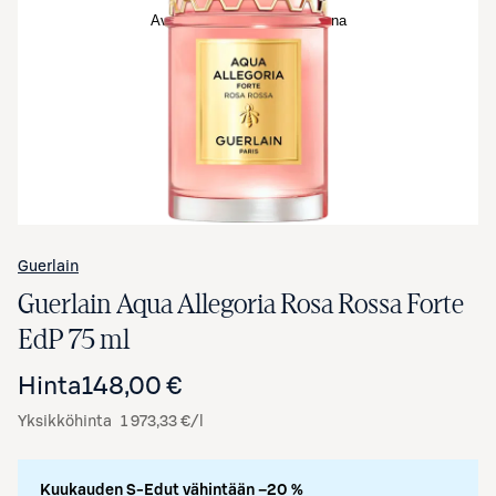
Avaa tuotekuva suurennettuna
Guerlain
Guerlain Aqua Allegoria Rosa Rossa Forte
EdP 75 ml
Hinta
148,00 €
Yksikköhinta
1 973,33 €/l
Kuukauden S-Edut vähintään –20 %