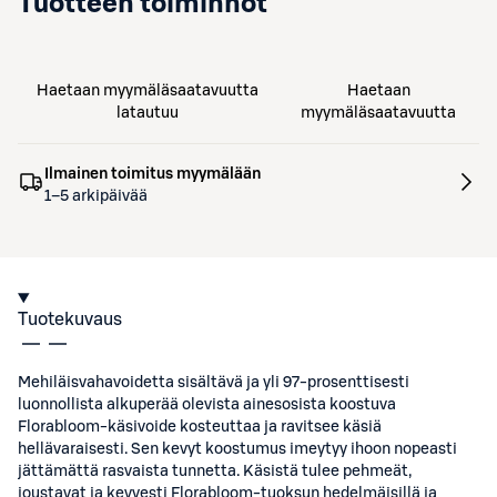
Tuotteen toiminnot
Haetaan myymäläsaatavuutta
Haetaan
latautuu
myymäläsaatavuutta
Ilmainen toimitus myymälään
1–5 arkipäivää
Tuotekuvaus
Mehiläisvahavoidetta sisältävä ja yli 97-prosenttisesti
luonnollista alkuperää olevista ainesosista koostuva
Florabloom-käsivoide kosteuttaa ja ravitsee käsiä
hellävaraisesti. Sen kevyt koostumus imeytyy ihoon nopeasti
jättämättä rasvaista tunnetta. Käsistä tulee pehmeät,
joustavat ja kevyesti Florabloom-tuoksun hedelmäisillä ja