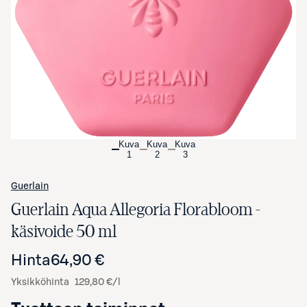
Avaa tuotekuva suurennettuna
Kuva
Kuva
Kuva
1
2
3
Guerlain
Guerlain Aqua Allegoria Florabloom -
käsivoide 50 ml
Hinta
64,90 €
Yksikköhinta
129,80 €/l