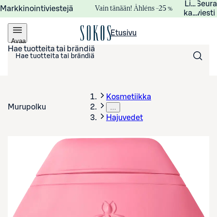
Lisätied
Seur
Vain tänään! Åhléns –25 %
Markkinointiviestejä
kampanj
viesti
Etusivu
Avaa
valikko
Hae tuotteita tai brändiä
Kosmetiikka
Murupolku
…
Hajuvedet