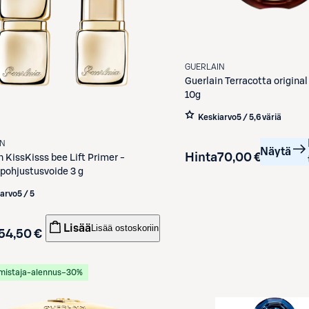
GUERLAIN
Guerlain
Terracotta origina
10g
Keskiarvo
5 / 5
,
6 väriä
IN
Näytä
Hinta
70,00 €
n
KissKisss bee Lift Primer -
pohjustusvoide 3 g
iarvo
5 / 5
Lisää
Lisää ostoskoriin
54,50 €
mistaja-alennus
−30%