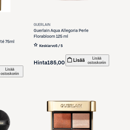
GUERLAIN
Guerlain
Aqua Allegoria Perle
Florabloom 125 ml
té 75ml
Keskiarvo
5 / 5
Lisää
Lisää
Hinta
185,00 €
ostoskoriin
Lisää
ostoskoriin