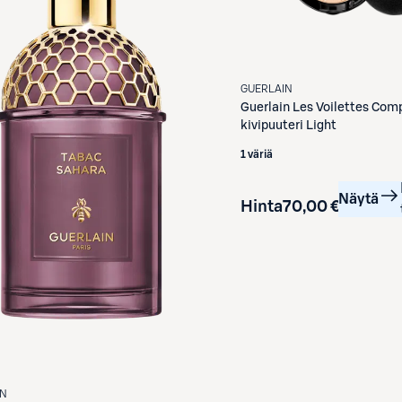
GUERLAIN
Guerlain
Les Voilettes Com
kivipuuteri Light
1 väriä
Näytä
Hinta
70,00 €
IN