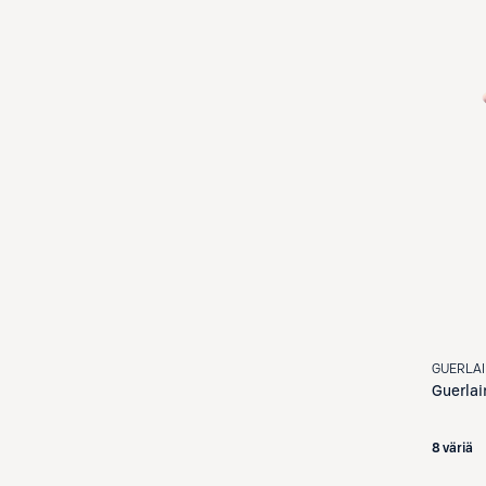
GUERLA
Guerlai
8 väriä