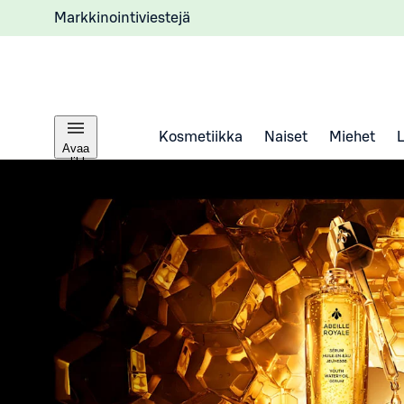
Markkinointiviestejä
Kosmetiikka
Naiset
Miehet
Avaa
valikko