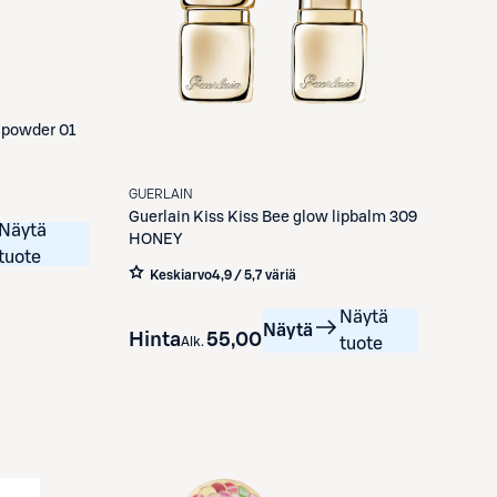
l powder 01
GUERLAIN
Guerlain
Kiss Kiss Bee glow lipbalm 309
Näytä
HONEY
tuote
Keskiarvo
4,9 / 5
,
7 väriä
Näytä
Näytä
Hinta
55,00 €
Alk.
tuote