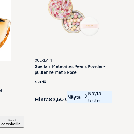
GUERLAIN
Guerlain
Météorites Pearls Powder -
puuterihelmet 2 Rose
4 väriä
ml
Näytä
Näytä
Hinta
82,50 €
tuote
Lisää
ostoskoriin