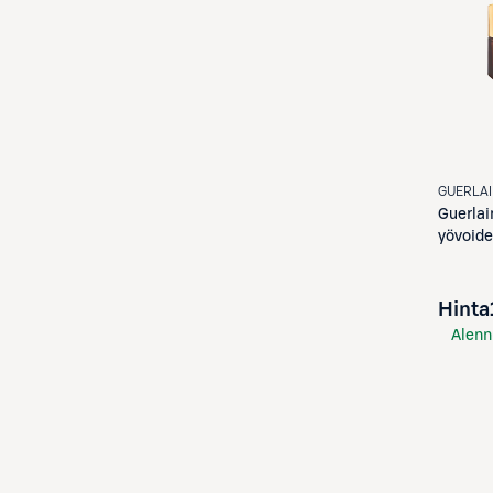
GUERLA
Guerlai
yövoide
Hinta
Alenn
S-Etu