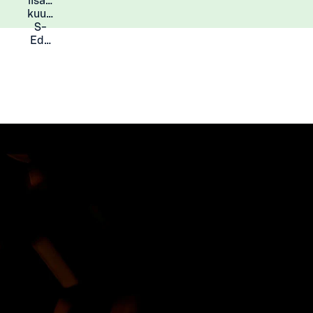
lisää
Lisätietoja
kuukauden
S-
Eduista