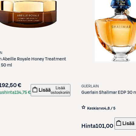
IN
n
Abeille Royale Honey Treatment
 50 ml
192,50 €
GUERLAIN
Lisää
Lisää
ostoskoriin
Guerlain
Shalimar EDP 30 
ushinta
134,75 €
kortilla
Keskiarvo
4,8 / 5
Lisää
Hinta
101,00 €