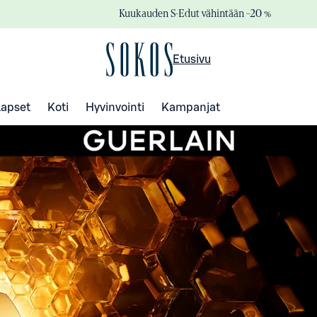
Kuukauden S-Edut vähintään –20 %
Etusivu
Lapset
Koti
Hyvinvointi
Kampanjat