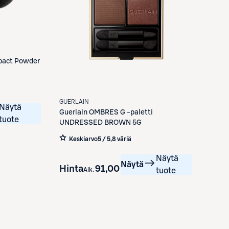
pact Powder
GUERLAIN
Näytä
Guerlain
OMBRES G -paletti
tuote
UNDRESSED BROWN 5G
Keskiarvo
5 / 5
,
8 väriä
Näytä
Näytä
Hinta
91,00 €
Alk.
tuote