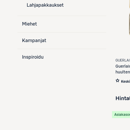
Lahjapakkaukset
Miehet
Kampanjat
Inspiroidu
GUERLA
Guerlai
huulten
Kesk
Hinta
Asiakaso