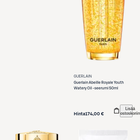
GUERLAIN
Guerlain
Abeille Royale Youth
Watery Oil -seerumi 50ml
Lisää
ostoskoriin
Hinta
174,00 €