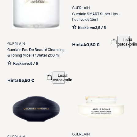
GUERLAIN
Guerlain
SMART Super Lips -
huulivoide 15ml
Keskiarvo
3,5 / 5
Lisää
ostoskoriin
GUERLAIN
Hinta
40,50 €
Guerlain
Eau De Beauté Cleansing
& Toning Micellar Water 200 ml
Keskiarvo
5 / 5
Lisää
ostoskoriin
Hinta
65,50 €
GUERLAIN