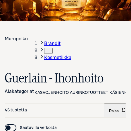
Murupolku
Brändit
…
Kosmetiikka
Guerlain - Ihonhoito
Alakategoriat
KASVOJENHOITO
AURINKOTUOTTEET
KÄSIENHO
45 tuotetta
Rajaa
Saatavilla verkosta