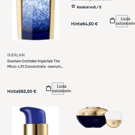
Keskiarvo
5 / 5
Lisää
ostoskoriin
Hinta
94,50 €
GUERLAIN
Guerlain
Orchidée Impériale The
Micro-Lift Concentrate -seerumi
30ml
Lisää
ostoskoriin
Hinta
582,50 €