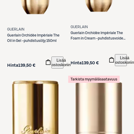
GUERLAIN
GUERLAIN
Guerlain
Orchidèe Impèriale The
Guerlain
Orchidèe Impèriale The
Foam in Cream -puhdistusvoide
Oil in Gel -puhdistusöljy 150ml
150ml
Lisää
Lisää
ostoskoriin
Hinta
139,50 €
ostoskoriin
Hinta
139,50 €
Tarkista myymäläsaatavuus