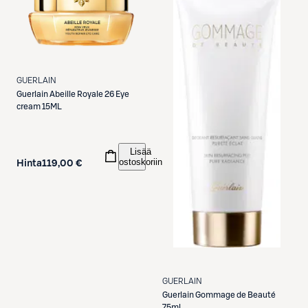
GUERLAIN
Guerlain
Abeille Royale 26 Eye
cream 15ML
Lisää
ostoskoriin
Hinta
119,00 €
GUERLAIN
Guerlain
Gommage de Beauté
75ml