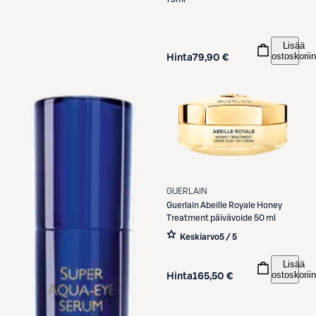
Lisää
ostoskoriin
Hinta
79,90 €
GUERLAIN
Guerlain
Abeille Royale Honey
Treatment päivävoide 50 ml
Keskiarvo
5 / 5
Lisää
ostoskoriin
Hinta
165,50 €