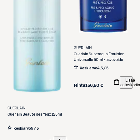
GUERLAIN
Guerlain
Superaqua Emulsion
Universelle 50ml kasvovoide
Keskiarvo
4,5 / 5
Lisää
ostoskoriin
Hinta
156,50 €
GUERLAIN
Guerlain
Beauté des Yeux 125ml
Keskiarvo
5 / 5