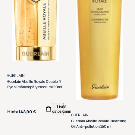
GUERLAIN
Guerlain
Abeille Royale Double R
Eye silmänympärysseerumi 20ml
Lisää
ostoskoriin
Hinta
143,90 €
GUERLAIN
Guerlain
Abeille Royale Cleansing
Oil Anti-pollution 150 ml