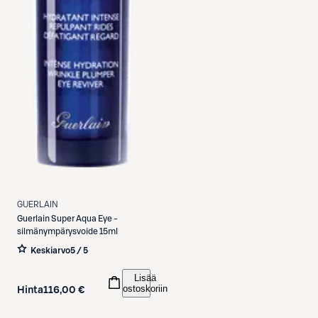
GUERLAIN
Guerlain
Super Aqua Eye -
silmänympärysvoide 15ml
Keskiarvo
5 / 5
Lisää
ostoskoriin
Hinta
116,00 €