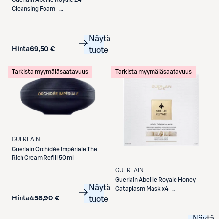
Guerlain
Abeille Royale 24
Cleansing Foam -
puhdistusvaahto 175ml
Näytä
Hinta
69,50 €
tuote
Tarkista myymäläsaatavuus
Tarkista myymäläsaatavuus
GUERLAIN
Guerlain
Orchidée Impériale The
Rich Cream Refill 50 ml
GUERLAIN
Guerlain
Abeille Royale Honey
Näytä
Cataplasm Mask x4 -
kangasnaamio
Hinta
458,90 €
tuote
Näytä