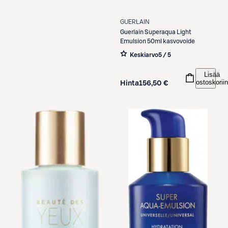
GUERLAIN
Guerlain
Superaqua Light
Emulsion 50ml kasvovoide
Keskiarvo
5 / 5
Lisää
ostoskoriin
Hinta
156,50 €