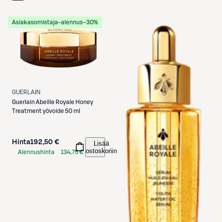
Asiakasomistaja-alennus
−30%
GUERLAIN
Guerlain
Abeille Royale Honey
Treatment yövoide 50 ml
Hinta
192,50 €
Lisää
ostoskoriin
Alennushinta
134,75 €
S-Etukortilla