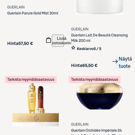
GUERLAIN
Guerlain
Parure Gold Mist 30ml
GUERLAIN
Guerlain
Lait De Beauté Cleansing
Lisää
Milk 200 ml
ostoskoriin
Hinta
57,50 €
Keskiarvo
5 / 5
Näytä
Hinta
65,50 €
tuote
Tarkista myymäläsaatavuus
Tarkista myymäläsaatavuus
GUERLAIN
Guerlain
Orchidée Impériale 24