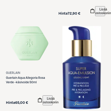
Lisää
ostoskoriin
Hinta
72,90 €
GUERLAIN
Guerlain
Aqua Allegoria Rosa
Verde -käsivoide 50ml
Lisää
ostoskoriin
Hinta
65,00 €