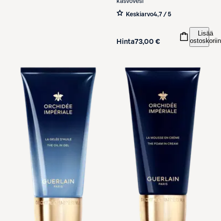
kasvovesi
Keskiarvo
4,7 / 5
Lisää
ostoskoriin
Hinta
73,00 €