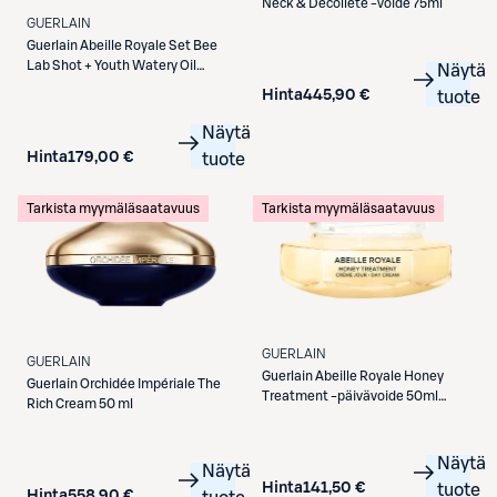
Neck & Décolleté -voide 75ml
GUERLAIN
Guerlain
Abeille Royale Set Bee
Lab Shot + Youth Watery Oil
Näytä
Serum 30 ml
Hinta
445,90 €
tuote
Näytä
Hinta
179,00 €
tuote
Tarkista myymäläsaatavuus
Tarkista myymäläsaatavuus
GUERLAIN
GUERLAIN
Guerlain
Abeille Royale Honey
Guerlain
Orchidée Impériale The
Treatment -päivävoide 50ml
Rich Cream 50 ml
täyttöpakkaus
Näytä
Näytä
Hinta
141,50 €
tuote
Hinta
558,90 €