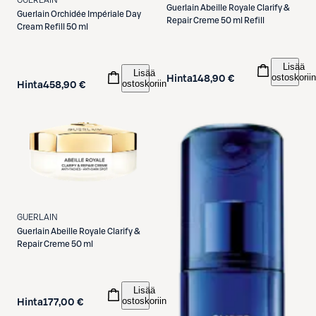
GUERLAIN
Guerlain
Abeille Royale Clarify &
Guerlain
Orchidée Impériale Day
Repair Creme 50 ml Refill
Cream Refill 50 ml
Lisää
Lisää
ostoskoriin
Hinta
148,90 €
ostoskoriin
Hinta
458,90 €
GUERLAIN
Guerlain
Abeille Royale Clarify &
Repair Creme 50 ml
Lisää
ostoskoriin
Hinta
177,00 €