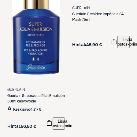
GUERLAIN
Guerlain
Orchidée Impériale 24
Mask 75ml
Lisää
ostoskoriin
Hinta
445,90 €
GUERLAIN
Guerlain
Superaqua Rich Emulsion
50ml kasvovoide
Keskiarvo
4,7 / 5
Lisää
ostoskoriin
Hinta
156,50 €