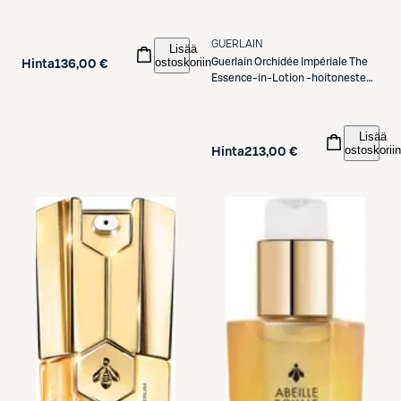
GUERLAIN
Lisää
ostoskoriin
Guerlain
Orchidée Impériale The
Hinta
136,00 €
Essence-in-Lotion -hoitoneste
140 ml
Lisää
ostoskoriin
Hinta
213,00 €