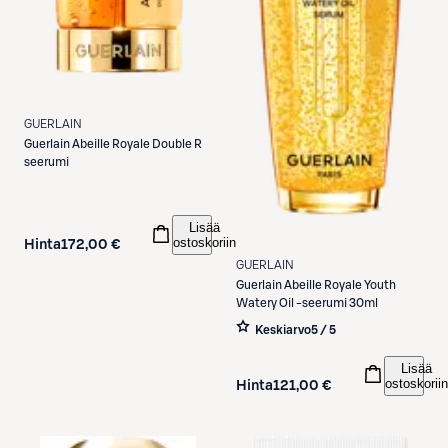
GUERLAIN
Guerlain
Abeille Royale Double R
seerumi
Lisää
ostoskoriin
Hinta
172,00 €
GUERLAIN
Guerlain
Abeille Royale Youth
Watery Oil -seerumi 30ml
Keskiarvo
5 / 5
Lisää
ostoskoriin
Hinta
121,00 €