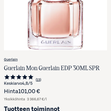
Avaa tuotekuva suurennettuna
Guerlain
Guerlain Mon Guerlain EDP 30ML SPR
13
Siirry arvioihin
kappaletta
Keskiarvo
4,8
/5
Hinta
101,00 €
Yksikköhinta
3 366,67 €/l
Tuotteen toiminnot