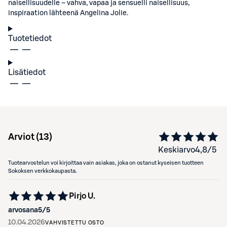
naisellisuudelle – vahva, vapaa ja sensuelli naisellisuus,
inspiraation lähteenä Angelina Jolie.
Tuotetiedot
Lisätiedot
Arviot (
13
)
Keskiarvo
4,8
/5
Tuotearvostelun voi kirjoittaa vain asiakas, joka on ostanut kyseisen tuotteen
Sokoksen verkkokaupasta.
Pirjo U.
arvosana
5
/5
10.04.2026
VAHVISTETTU OSTO