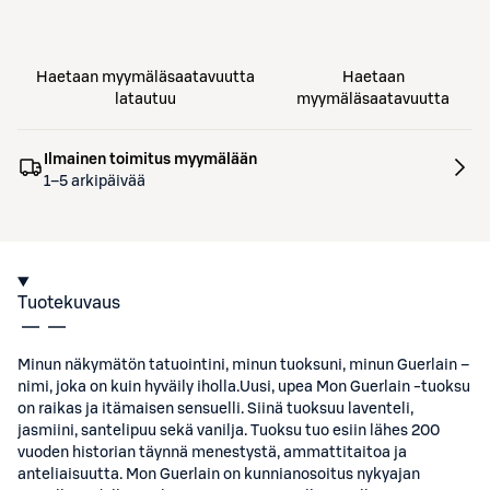
Haetaan myymäläsaatavuutta
Haetaan
latautuu
myymäläsaatavuutta
Ilmainen toimitus myymälään
1–5 arkipäivää
Tuotekuvaus
Minun näkymätön tatuointini, minun tuoksuni, minun Guerlain –
nimi, joka on kuin hyväily iholla.Uusi, upea Mon Guerlain -tuoksu
on raikas ja itämaisen sensuelli. Siinä tuoksuu laventeli,
jasmiini, santelipuu sekä vanilja. Tuoksu tuo esiin lähes 200
vuoden historian täynnä menestystä, ammattitaitoa ja
anteliaisuutta. Mon Guerlain on kunnianosoitus nykyajan