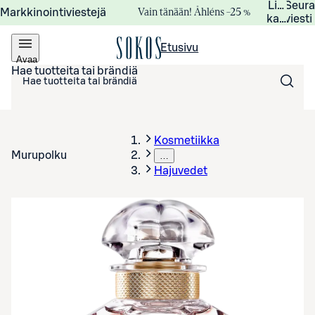
Lisätied
Seur
Vain tänään! Åhléns –25 %
Markkinointiviestejä
kampanj
viesti
Etusivu
Avaa
valikko
Hae tuotteita tai brändiä
Kosmetiikka
Murupolku
…
Hajuvedet