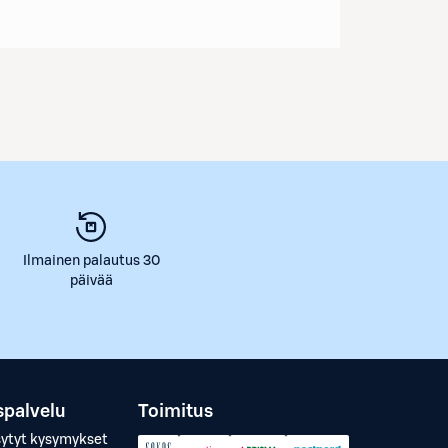
Ilmainen palautus 30
päivää
spalvelu
Toimitus
sytyt kysymykset