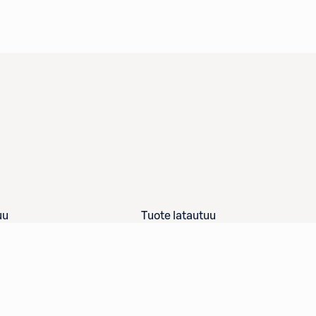
uu
Tuote latautuu