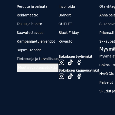
Peruuta ja palauta
Inspiroidu
Ota yhte
Reklamaatio
Brändit
Anna pal
Takuu ja huolto
OUTLET
S-kanava
Saavutettavuus
Black Friday
Prisma.fi
Kampanjaetujen ehdot
Kuvasto
S-kaupat.
Myymä
Sopimusehdot
Myymälä
Sokoksen tyylivinkit
Tietosuoja ja turvallisuus
Sokos Em
Muuta evästeasetuksia
Sokoksen kauneusvinkit
Hyvä Olo 
Palvelut
S-Edut j