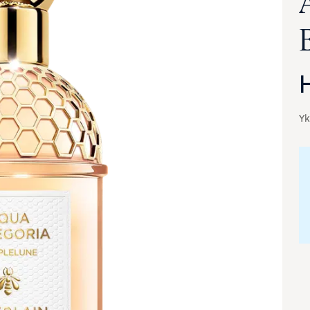
Yk
va suurennettuna