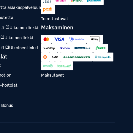
yttä asiakaspalveluun
autetta
Toimitustavat
Maksaminen
.fi
Ulkoinen linkki
Ulkoinen linkki
fi
Ulkoinen linkki
lät
t
otion
Maksutavat
-hoitolat
a Bonus