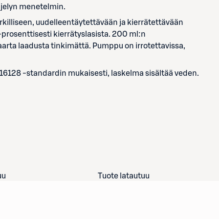
ljelyn menetelmin.
killiseen, uudelleentäytettävään ja kierrätettävään
prosenttisesti kierrätyslasista. 200 ml:n
arta laadusta tinkimättä. Pumppu on irrotettavissa,
 16128 -standardin mukaisesti, laskelma sisältää veden.
uu
Tuote latautuu