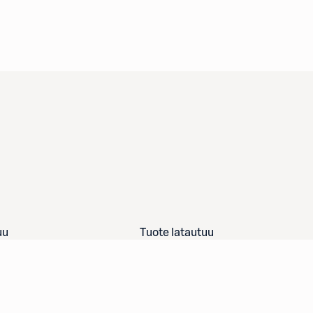
uu
Tuote latautuu