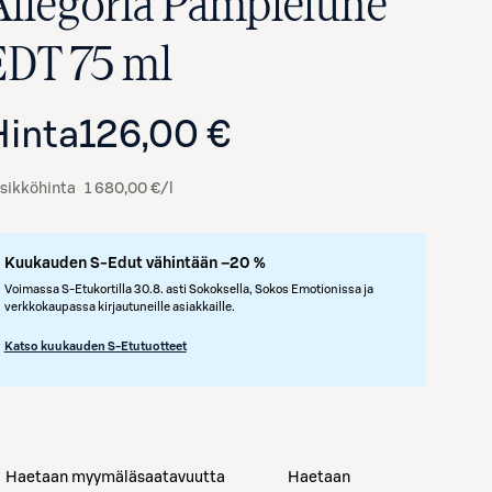
Allegoria Pamplelune
EDT 75 ml
Hinta
126,00 €
sikköhinta
1 680,00 €/l
Kuukauden S-Edut vähintään –20 %
Voimassa S-Etukortilla 30.8. asti Sokoksella, Sokos Emotionissa ja
verkkokaupassa kirjautuneille asiakkaille.
Katso kuukauden S-Etutuotteet
Haetaan myymäläsaatavuutta
Haetaan