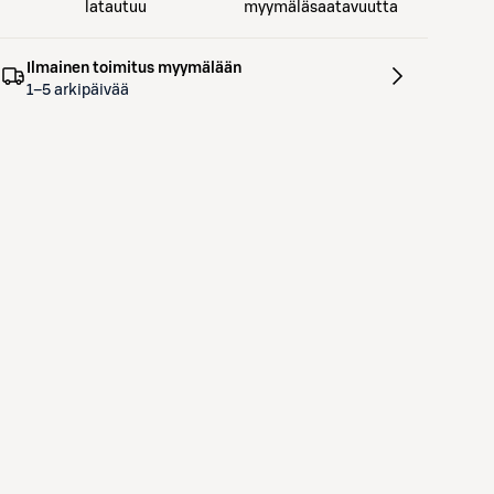
latautuu
myymäläsaatavuutta
Ilmainen toimitus myymälään
1–5 arkipäivää