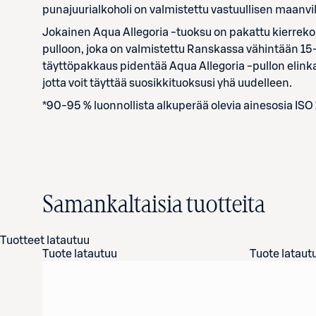
punajuurialkoholi on valmistettu vastuullisen maanvi
Jokainen Aqua Allegoria -tuoksu on pakattu kierrekor
pulloon, joka on valmistettu Ranskassa vähintään 15-
täyttöpakkaus pidentää Aqua Allegoria -pullon elinka
jotta voit täyttää suosikkituoksusi yhä uudelleen.
*90-95 % luonnollista alkuperää olevia ainesosia ISO
Samankaltaisia tuotteita
Tuotteet latautuu
Tuote latautuu
Tuote lataut