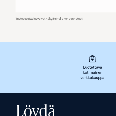
Tuotesuosittelut voivat näkyä sinulle kohdennetusti
Luotettava
kotimainen
verkkokauppa
Löydä