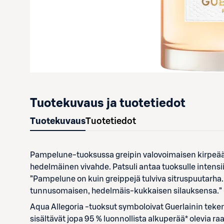
Tuotekuvaus ja tuotetiedot
Tuotekuvaus
Tuotetiedot
Pampelune-tuoksussa greipin valovoimaisen kirpeää
hedelmäinen vivahde. Patsuli antaa tuoksulle intensii
”Pampelune on kuin greippejä tulviva sitruspuutarha
tunnusomaisen, hedelmäis-kukkaisen silauksensa.” -
Aqua Allegoria -tuoksut symboloivat Guerlainin teke
sisältävät jopa 95 % luonnollista alkuperää* olevia r