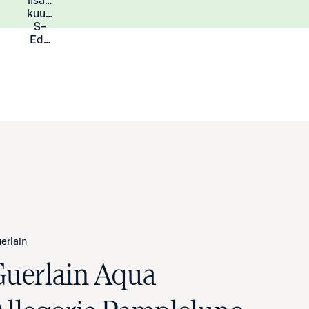
lisää
Lisätietoja
kuukauden
S-
Eduista
erlain
Guerlain Aqua