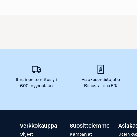
Ilmainen toimitus yli
Asiakasomistajalle
600 myymälään
Bonusta jopa 5 %
Verkkokauppa
Suosittelemme
Asiaka
Ohjeet
Kampanjat
Usein ky