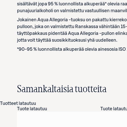
sisältävät jopa 95 % luonnollista alkuperää* olevia r
punajuurialkoholi on valmistettu vastuullisen maanvi
Jokainen Aqua Allegoria -tuoksu on pakattu kierrekor
pulloon, joka on valmistettu Ranskassa vähintään 15-
täyttöpakkaus pidentää Aqua Allegoria -pullon elinka
jotta voit täyttää suosikkituoksusi yhä uudelleen.
*90-95 % luonnollista alkuperää olevia ainesosia ISO
Samankaltaisia tuotteita
Tuotteet latautuu
Tuote latautuu
Tuote lataut