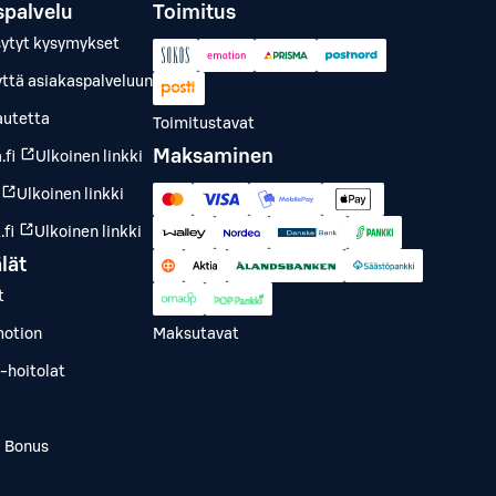
spalvelu
Toimitus
sytyt kysymykset
yttä asiakaspalveluun
autetta
Toimitustavat
Maksaminen
.fi
Ulkoinen linkki
Ulkoinen linkki
fi
Ulkoinen linkki
lät
t
otion
Maksutavat
-hoitolat
a Bonus