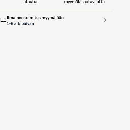
latautuu
myymäläsaatavuutta
Ilmainen toimitus myymälään
1–5 arkipäivää