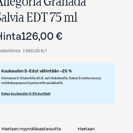
Allegoria Granada
Salvia EDT 75 ml
Hinta
126,00 €
sikköhinta
1 680,00 €/l
Kuukauden S-Edut vähintään –20 %
Voimassa S-Etukortilla 30.8. asti Sokoksella, Sokos Emotionissa ja
verkkokaupassa kirjautuneille asiakkaille.
Katso kuukauden S-Etutuotteet
Haetaan myymäläsaatavuutta
Haetaan