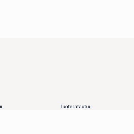
uu
Tuote latautuu