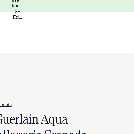
lisää
Lisätietoja
kuukauden
S-
Eduista
erlain
Guerlain Aqua