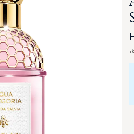
Yk
va suurennettuna