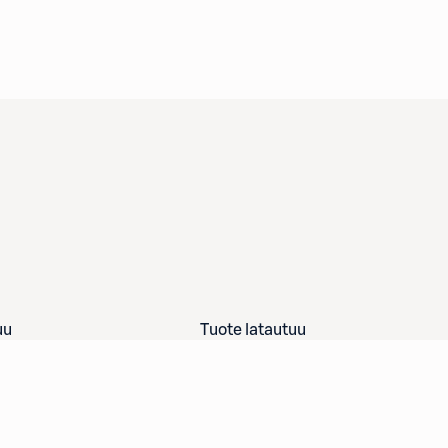
uu
Tuote latautuu