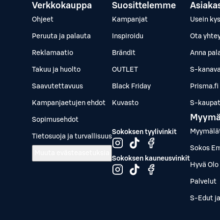
Verkkokauppa
Suosittelemme
Asiaka
Ohjeet
Kampanjat
Usein ky
Peruuta ja palauta
Inspiroidu
Ota yhte
Reklamaatio
Brändit
Anna pal
Takuu ja huolto
OUTLET
S-kanava
Saavutettavuus
Black Friday
Prisma.fi
Kampanjaetujen ehdot
Kuvasto
S-kaupat.
Myymä
Sopimusehdot
Myymälä
Sokoksen tyylivinkit
Tietosuoja ja turvallisuus
Sokos Em
Muuta evästeasetuksia
Sokoksen kauneusvinkit
Hyvä Olo 
Palvelut
S-Edut j