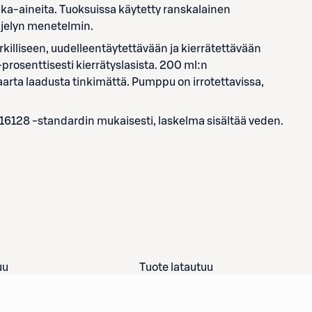
aaka-aineita. Tuoksuissa käytetty ranskalainen
ljelyn menetelmin.
killiseen, uudelleentäytettävään ja kierrätettävään
prosenttisesti kierrätyslasista. 200 ml:n
arta laadusta tinkimättä. Pumppu on irrotettavissa,
 16128 -standardin mukaisesti, laskelma sisältää veden.
uu
Tuote latautuu