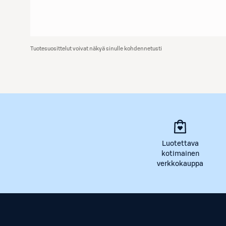
Tuotesuosittelut voivat näkyä sinulle kohdennetusti
Luotettava
kotimainen
verkkokauppa