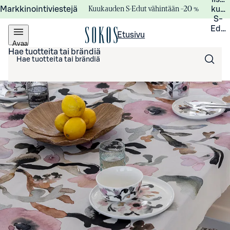
Kuukauden S-Edut vähintään –20 %
Markkinointiviestejä
kuuk
S-
Edui
Etusivu
Avaa
valikko
Hae tuotteita tai brändiä