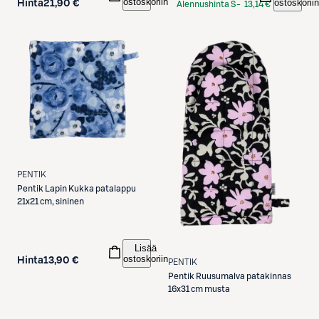
ostoskoriin
ostoskoriin
Hinta
21,90 €
Alennushinta S-
13,14 €
Etukortilla
PENTIK
Pentik
Lapin Kukka patalappu
21x21 cm, sininen
Lisää
ostoskoriin
Hinta
13,90 €
PENTIK
Pentik
Ruusumalva patakinnas
16x31 cm musta