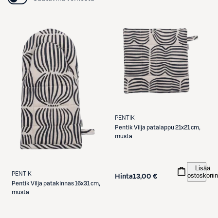
PENTIK
Pentik
Vilja patalappu 21x21 cm,
musta
Lisää
PENTIK
ostoskoriin
Hinta
13,00 €
Pentik
Vilja patakinnas 16x31 cm,
musta