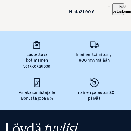
Lisää
ostoskoriin
Hinta
21,90 €
Luotettava
Ilmainen toimitus yli
kotimainen
600 myymälään
verkkokauppa
Asiakasomistajalle
Ilmainen palautus 30
Bonusta jopa 5 %
päivää
Löydä
tyylisi.