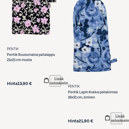
PENTIK
Pentik
Ruusumalva patalappu
21x21 cm musta
Lisää
ostoskoriin
Hinta
13,90 €
PENTIK
Pentik
Lapin Kukka patakinnas
16x31 cm, sininen
Lisää
ostoskoriin
Hinta
21,90 €