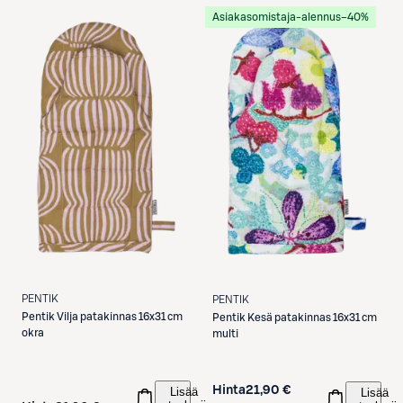
Asiakasomistaja-alennus
−40%
PENTIK
PENTIK
Pentik
Vilja patakinnas 16x31 cm
Pentik
Kesä patakinnas 16x31 cm
okra
multi
Hinta
21,90 €
Lisää
Lisää