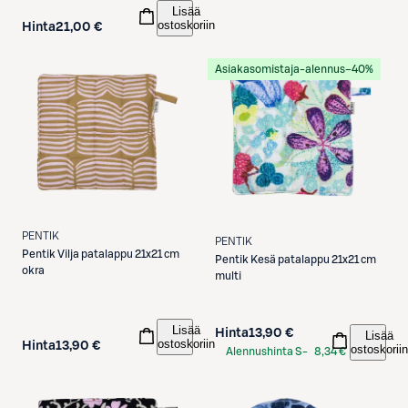
Lisää
ostoskoriin
Hinta
21,00 €
Asiakasomistaja-alennus
−40%
PENTIK
PENTIK
Pentik
Vilja patalappu 21x21 cm
Pentik
Kesä patalappu 21x21 cm
okra
multi
Lisää
Hinta
13,90 €
Lisää
ostoskoriin
Hinta
13,90 €
ostoskoriin
Alennushinta S-
8,34 €
Etukortilla