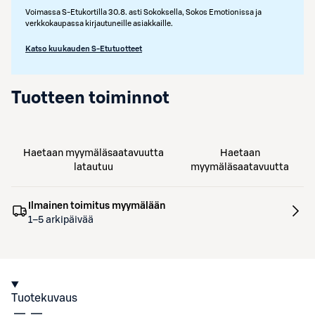
Voimassa S-Etukortilla 30.8. asti Sokoksella, Sokos Emotionissa ja
verkkokaupassa kirjautuneille asiakkaille.
Katso kuukauden S-Etutuotteet
Tuotteen toiminnot
Haetaan myymäläsaatavuutta
Haetaan
latautuu
myymäläsaatavuutta
Ilmainen toimitus myymälään
1–5 arkipäivää
Tuotekuvaus