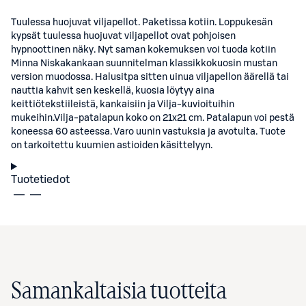
Tuulessa huojuvat viljapellot. Paketissa kotiin. Loppukesän
kypsät tuulessa huojuvat viljapellot ovat pohjoisen
hypnoottinen näky. Nyt saman kokemuksen voi tuoda kotiin
Minna Niskakankaan suunnitelman klassikkokuosin mustan
version muodossa. Halusitpa sitten uinua viljapellon äärellä tai
nauttia kahvit sen keskellä, kuosia löytyy aina
keittiötekstiileistä, kankaisiin ja Vilja-kuvioituihin
mukeihin.Vilja-patalapun koko on 21x21 cm. Patalapun voi pestä
koneessa 60 asteessa. Varo uunin vastuksia ja avotulta. Tuote
on tarkoitettu kuumien astioiden käsittelyyn.
Tuotetiedot
Samankaltaisia tuotteita