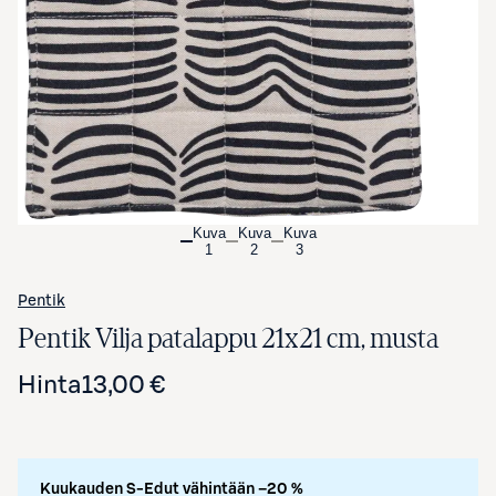
Avaa tuotekuva suurennettuna
Kuva
Kuva
Kuva
1
2
3
Pentik
Pentik Vilja patalappu 21x21 cm, musta
Hinta
13,00 €
Kuukauden S-Edut vähintään –20 %