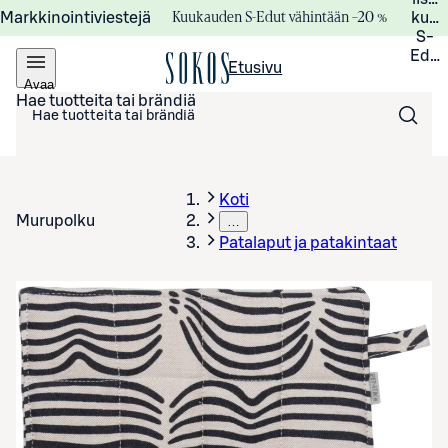
Kuukauden S-Edut vähintään –20 %
Markkinointiviestejä
kuuk
S-
Edui
Etusivu
Avaa
valikko
Hae tuotteita tai brändiä
Koti
Murupolku
…
Patalaput ja patakintaat