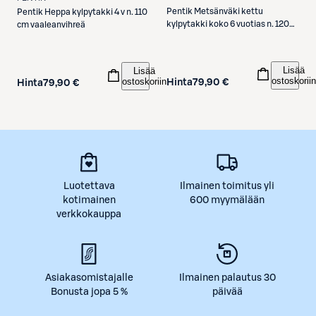
Pentik
Metsänväki kettu
Pentik
Heppa kylpytakki 4 v n. 110
kylpytakki koko 6 vuotias n. 120
cm vaaleanvihreä
cm oranssi
Lisää
Lisää
ostoskoriin
ostoskoriin
Hinta
79,90 €
Hinta
79,90 €
Luotettava
Ilmainen toimitus yli
kotimainen
600 myymälään
verkkokauppa
Asiakasomistajalle
Ilmainen palautus 30
Bonusta jopa 5 %
päivää