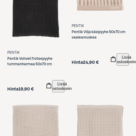
PENTIK
Pentik
Vilja käsipyyhe 50x70 cm
vaaleanruskea
PENTIK
Lisää
Pentik
Vohveli froteepyyhe
ostoskoriin
Hinta
24,90 €
tummanharmaa 50x70 cm
Lisää
ostoskoriin
Hinta
19,90 €