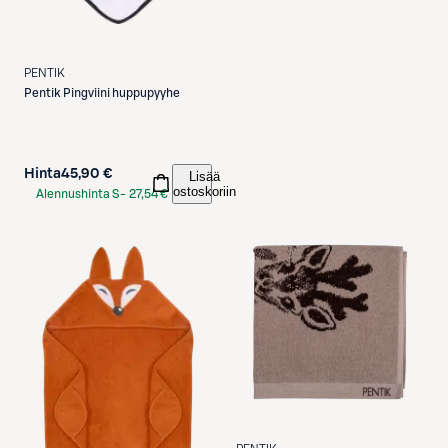
PENTIK
Pentik
Pingviini huppupyyhe
Hinta
45,90 €
Lisää
ostoskoriin
Alennushinta S-
27,54 €
Etukortilla