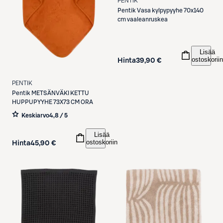
PENTIK
Pentik
Vasa kylpypyyhe 70x140
cm vaaleanruskea
Lisää
ostoskoriin
Hinta
39,90 €
PENTIK
Pentik
METSÄNVÄKI KETTU
HUPPUPYYHE 73X73 CM ORA
Keskiarvo
4,8 / 5
Lisää
ostoskoriin
Hinta
45,90 €