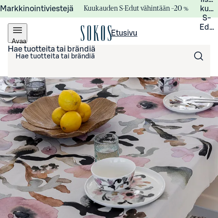
Kuukauden S-Edut vähintään –20 %
Markkinointiviestejä
kuuk
S-
Edui
Etusivu
Avaa
valikko
Hae tuotteita tai brändiä