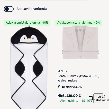
Saatavilla verkosta
Asiakasomistaja-alennus
−40%
Asiakasomistaja-alennus
−40%
PENTIK
Pentik
Tundra kylpytakki L-XL,
vaaleanruskea
Keskiarvo
4 / 5
Hinta
139,00 €
Lisää
ostoskoriin
Alennushinta
83,40 €
S-Etukortilla