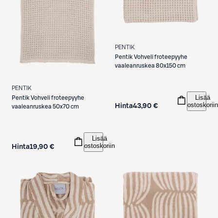
PENTIK
Pentik
Vohveli froteepyyhe
vaaleanruskea 80x150 cm
PENTIK
Lisää
Pentik
Vohveli froteepyyhe
ostoskoriin
Hinta
43,90 €
vaaleanruskea 50x70 cm
Lisää
ostoskoriin
Hinta
19,90 €