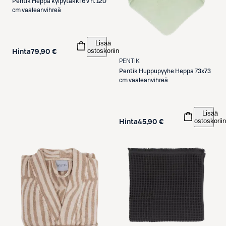
Pentik
Heppa kylpytakki 6 v n. 120
cm vaaleanvihreä
Lisää
ostoskoriin
Hinta
79,90 €
PENTIK
Pentik
Huppupyyhe Heppa 73x73
cm vaaleanvihreä
Lisää
ostoskoriin
Hinta
45,90 €