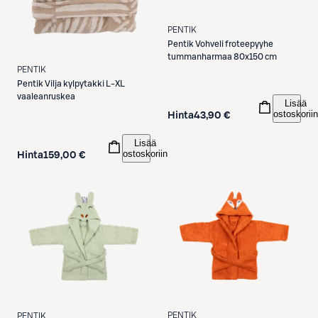
PENTIK
Pentik
Vohveli froteepyyhe
tummanharmaa 80x150 cm
PENTIK
Pentik
Vilja kylpytakki L-XL
vaaleanruskea
Lisää
ostoskoriin
Hinta
43,90 €
Lisää
ostoskoriin
Hinta
159,00 €
PENTIK
PENTIK