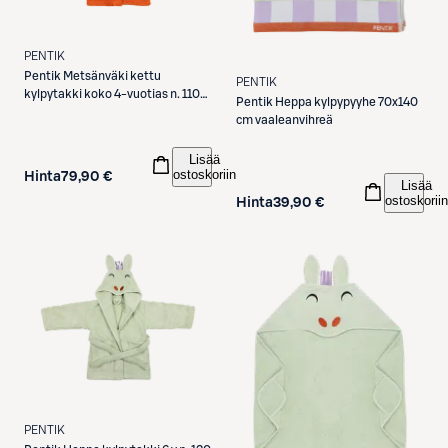
PENTIK
Pentik
Metsänväki kettu
PENTIK
kylpytakki koko 4-vuotias n. 110
Pentik
Heppa kylpypyyhe 70x140
cm oranssi
cm vaaleanvihreä
Lisää
ostoskoriin
Hinta
79,90 €
Lisää
ostoskoriin
Hinta
39,90 €
PENTIK