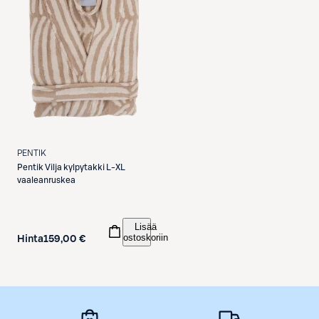
PENTIK
Pentik
Vilja kylpytakki L-XL
vaaleanruskea
Lisää
ostoskoriin
Hinta
159,00 €