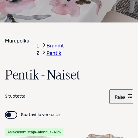
Murupolku
Brändit
Pentik
Pentik - Naiset
3 tuotetta
Rajaa
Saatavilla verkosta
Asiakasomistaja-alennus
−40%