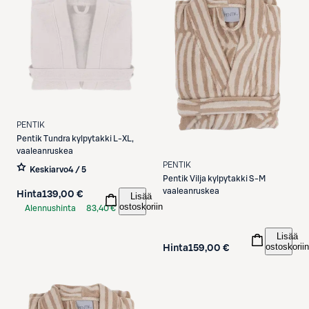
PENTIK
Pentik
Tundra kylpytakki L-XL,
vaaleanruskea
PENTIK
Keskiarvo
4 / 5
Pentik
Vilja kylpytakki S-M
vaaleanruskea
Hinta
139,00 €
Lisää
ostoskoriin
Alennushinta
83,40 €
S-Etukortilla
Lisää
ostoskoriin
Hinta
159,00 €