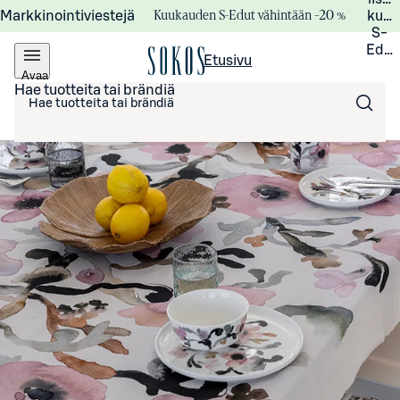
Kuukauden S-Edut vähintään –20 %
Markkinointiviestejä
kuuk
S-
Edui
Etusivu
Avaa
valikko
Hae tuotteita tai brändiä